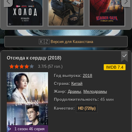
🇰🇿
Версия для Казахстана
Отсюда к сердцу (2018)
3.7/5 (
57
гол.)
IMDB 7.4
Год выпуска:
2018
Страна:
Китай
Жанр:
Драмы
,
Мелодрамы
Продолжительность:
45 мин
Качество:
HD (720p)
1 сезон 46 серия