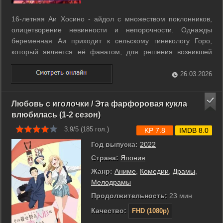
16-летняя Аи Хосино - айдол с множеством поклонников,
олицетворение невинности и непорочности. Однажды
беременная Аи приходит к сельскому гинекологу Горо,
который является её фанатом, для решения возникшей
«проблемы». Решив помочь девушке, Горо внезапно
умирает, а позже перерождается в её сына-младенца. ...
26.03.2026
Любовь с иголочки / Эта фарфоровая кукла
влюбилась (1-2 сезон)
3.9/5 (
185
гол.)
KP 7.8
IMDB 8.0
Год выпуска:
2022
Страна:
Япония
Жанр:
Аниме
,
Комедии
,
Драмы
,
Мелодрамы
Продолжительность:
23 мин
Качество:
FHD (1080p)