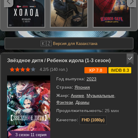
🇰🇿
Версия для Казахстана
Звёздное дитя / Ребенок идола (1-3 сезон)
4.2/5 (
140
гол.)
KP 7.8
IMDB 8.3
Год выпуска:
2023
Страна:
Япония
Жанр:
Аниме
,
Музыкальные
,
Фэнтези
,
Драмы
Продолжительность:
25 мин
Качество:
FHD (1080p)
3 сезон 11 серия