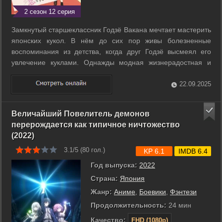
2 сезон 12 серия
Замкнутый старшеклассник Годзё Вакана мечтает мастерить
японских кукол. В нём до сих пор живы болезненные
воспоминания из детства, когда друг Годзё высмеял его
увлечение куклами. Однажды модная жизнерадостная и
сексуальная красавица Марин Китагава застала Годзё за
шитьем. С этого момента одинокий «кукольник» забыл о
22.09.2025
тишине и спокойствии, ведь ...
Величайший Повелитель демонов
перерождается как типичное ничтожество
(2022)
3.1/5 (
80
гол.)
KP 6.1
IMDB 6.4
Год выпуска:
2022
Страна:
Япония
Жанр:
Аниме
,
Боевики
,
Фэнтези
Продолжительность:
24 мин
Качество:
FHD (1080p)