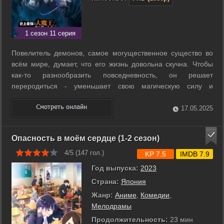
1 сезон 11 серия
Повелитель демонов, самое могущественное существо во
всём мире, думает, что его жизнь довольна скучна. Чтобы
как-то разнообразить повседневность, он решает
переродиться - уменьшает свою магическую силу и
становится обычным. Однако, оказавшись в современном
мире, он понимает, что вокруг одни слабаки, а, значит, он
17.05.2025
опять сильнее всех. Теперь его ...
Опасность в моём сердце (1-2 сезон)
4/5 (
147
гол.)
KP 7.5
IMDB 7.9
Год выпуска:
2023
Страна:
Япония
Жанр:
Аниме
,
Комедии
,
Мелодрамы
Продолжительность:
23 мин