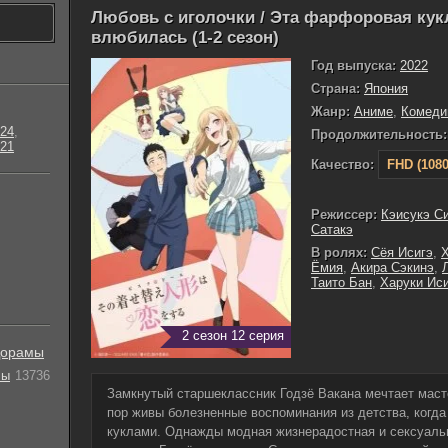
Любовь с иголочки / Эта фарфоровая кук
влюбилась (1-2 сезон)
Год выпуска:
2022
Страна:
Япония
Жанр:
Аниме
,
Комеди
24
,
Продолжительность:
21
Качество:
FHD (1080
Режиссер:
Кэисукэ С
Сатакэ
В ролях:
Сёя Исигэ
,
Х
Ёмия
,
Акира Сэкинэ
,
Таито Бан
,
Харуки Ис
2 сезон 12 серия
орамы
лы
13736
Замкнутый старшеклассник Годзё Вакана мечтает масте
пор живы болезненные воспоминания из детства, когда
куклами. Однажды модная жизнерадостная и сексуаль