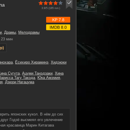
ла
3.9/5 (
185
гол.)
KP 7.8
IMDB 8.0
и
,
Драмы
,
Мелодрамы
23 мин
p)
инохара
,
Ёсихиро Хираминэ
,
Хидэюки
ина Сугута
,
Ацуми Танэдзаки
,
Хина
Ларисса Тагу Такэда
,
Юка Амэмия
,
ия
,
Дзюри Нагацума
рить японских кукол. В нём до сих
 друг Годзё высмеял его увлечение
ная красавица Марин Китагава