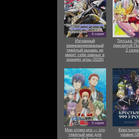
6 серия
Изгнанный
Труська, Ч
реинкарнированный
пресвятой По
тяжёлый рыцарь не
2 сезон
имеет себе равных в
знаниях игры (2026)
5 серия
Мир отомэ-игр — это
Крестьяни
тяжёлый мир для
уровня (2