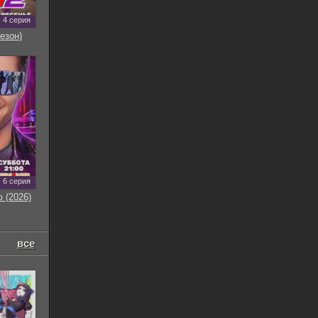
4 серия
езон)
6 серия
 (2026)
все