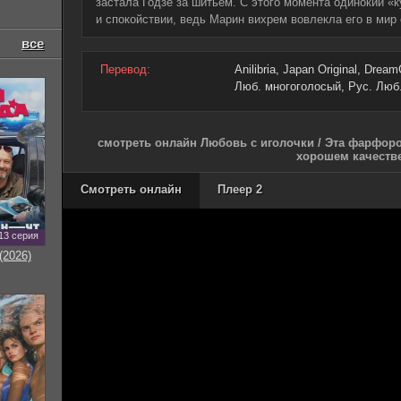
застала Годзё за шитьем. С этого момента одинокий «
и спокойствии, ведь Марин вихрем вовлекла его в мир с
все
Перевод:
Anilibria, Japan Original, Drea
Люб. многоголосый, Рус. Люб
смотреть онлайн Любовь с иголочки / Эта фарфоров
хорошем качеств
Смотреть онлайн
Плеер 2
13 серия
(2026)