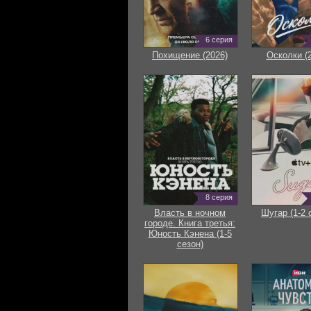
6 серия
Похищение (2026)
Осколки (
8 серия
Власть в ночном
Шугар (1-2 
городе. Книга третья:
Юность Кэнена (1-5
сезон)