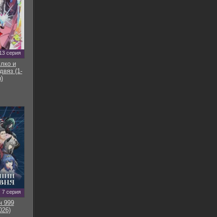
13 серия
улко и
двяз (1-
)
7 серия
н 999
026)