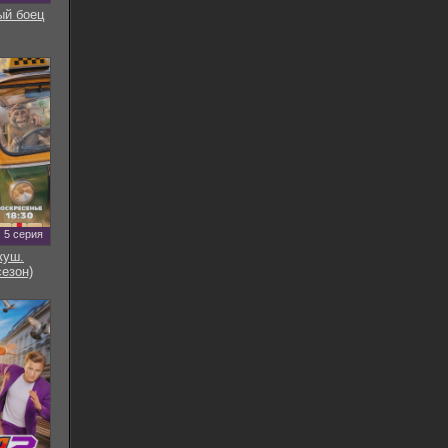
ый боец
5 серия
куш.
сезон)