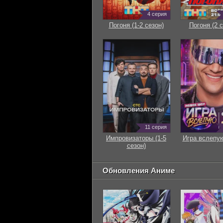
4 серия
Погоня (1-2 сезон)
Погоня (2 с
11 серия
Импровизаторы (1-5
Игра вслепую
сезон)
Обновления Аниме