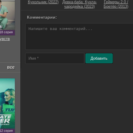
Кукольник (2022)
Девка-баба: Кукла-
Геймеры 2.0 /
чародейка (2023)
Бретёр (2013)
Комментарии:
18 серия
увств
Добавить
все
12 серия