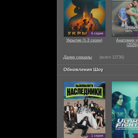
6 серия
Укрытие (1-3 сезон)
Анатомия ч
(2026)
Далее сериалы
(всего 13736)
Обновления Шоу
1 серия