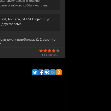
кукольник» забыл о тишине
воего тайного хобби - косплея.
mCast, AniBaza, SHIZA Project, Рус.
. двухголосый
ая кукла влюбилась (1-2 сезон) в
е
3.9/5 (
185
гол.)