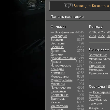
🇰🇿
Версия для Казахстана
Панель навигации
Фильмы
По году
—
Все фильмы
44615
2026
,
2025
,
20
Биографии
1873
2023
,
2022
,
20
Боевики
8157
Вестерны
496
Военные
2082
По странам
Детективы
3704
Детские
401
Зарубежные
Документальные
1219
Американские
Драмы
21601
Русские
Исторические
1897
Индийские
Комедии
13619
Немецкие
Криминал
6262
Французские
Мелодрамы
8339
Мультфильмы
2574
Мюзиклы
904
Сериалы
|
Д
Приключения
4804
Семейные
3706
—
Все сериа
Cпортивные
1005
Русские
Триллеры
9939
Зарубежные
Ужасы
6057
Турецкие
Фантастика
3776
Жанры
►
Фэнтези
3786