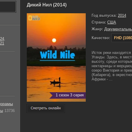
Дикий Нил (2014)
Год выпуска:
2014
Страна:
США
Жанр:
Документальн
Качество:
FHD (1080
24
,
21
Исток реки находится 
Уганды. Здесь, в мест
высоту, среди которы
нектарницы и мерцаюш
озеро Виктория и пр
(Кабарега), в окрестн
Африки - ...
1 сезон 3 серия
орамы
лы
13736