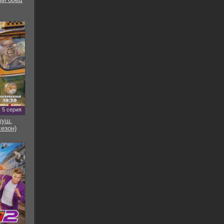
5 серия
куш.
сезон)