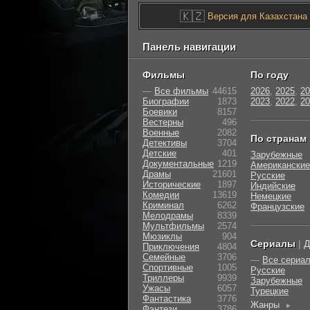
🇰🇿
Версия для Казахстана
Панель навигации
Фильмы
По году
—
Все фильмы
44615
2026
,
2025
,
20
Биографии
1873
2023
,
2022
,
20
Боевики
8157
Вестерны
496
Военные
2082
По странам
Детективы
3704
Детские
401
Зарубежные
Документальные
1219
Американские
Драмы
21601
Русские
Исторические
1897
Индийские
Комедии
13619
Немецкие
Криминал
6262
Французские
Мелодрамы
8339
Мультфильмы
2574
Мюзиклы
904
Сериалы
|
Д
Приключения
4804
Семейные
3706
—
Все сериа
Cпортивные
1005
Русские
Триллеры
9939
Зарубежные
Ужасы
6057
Турецкие
Фантастика
3776
Жанры
►
Фэнтези
3786