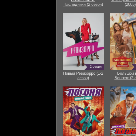
Наследники (2 сезон)
(2005)
2 серия
Новый Ревизорро (1-2
Большой 
сезон)
Бангкок (2 