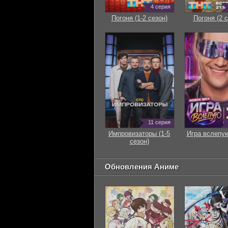
4 серия
Погоня (1-2 сезон)
Погоня (2 с
11 серия
Импровизаторы (1-5
Игра вслепую
сезон)
Обновления Аниме