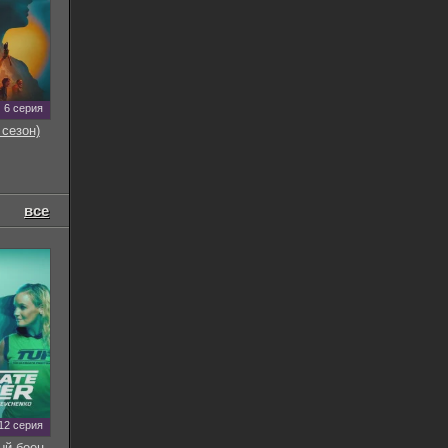
6 серия
 сезон)
все
12 серия
ый боец