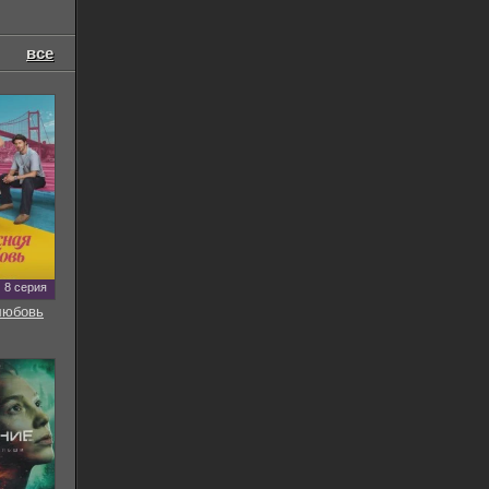
все
8 серия
любовь