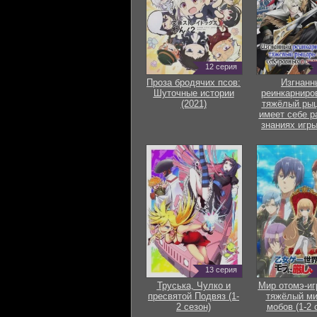
12 серия
Проза бродячих псов:
Изгнанн
Шуточные истории
реинкарниро
(2021)
тяжёлый рыц
имеет себе р
знаниях игры
13 серия
Труська, Чулко и
Мир отомэ-иг
пресвятой Подвяз (1-
тяжёлый ми
2 сезон)
мобов (1-2 