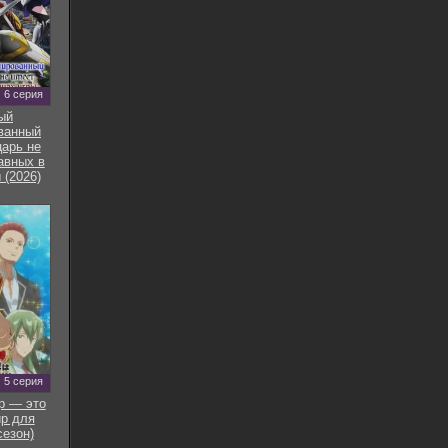
6 серия
ый
ванный
арь не
авных в
 (2026)
5 серия
р — это
р для
сезон)