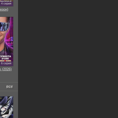
4 серия
езон)
6 серия
 (2026)
все