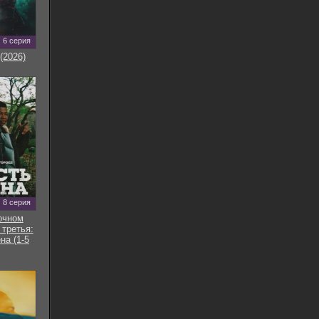
6 серия
(2026)
8 серия
очном
 третья:
на (1-5