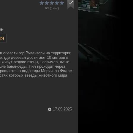
0/5 (
0
гол.)
ые
p)
в области гор Рувензори на территории
е, где деревья достигают 10 метров в
х живут редкие птицы, например, алые
ие бананоеды. Нил проходит через
евращается в водопады Мерчисон-Фоллс
остях которых звёзды животного мира
17.05.2025