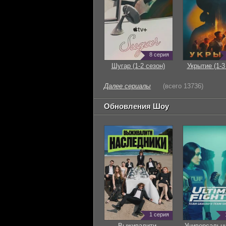
8 серия
Шугар (1-2 сезон)
Укрытие (1-3
Далее сериалы
(всего 13736)
Обновления Шоу
1 серия
Выживалити.
Универсальн