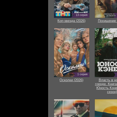
13 серия
Коп-звезда (2026)
Похищение 
1 серия
Осколки (2026)
Власть в н
городе. Книга
Юность Кэне
сезон)