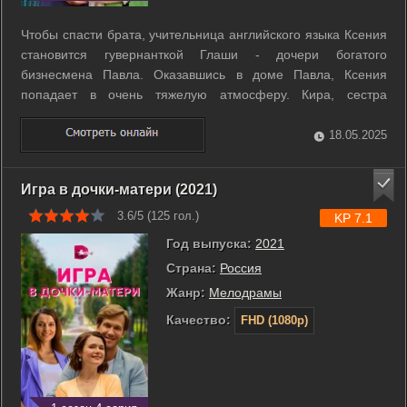
Чтобы спасти брата, учительница английского языка Ксения
становится гувернанткой Глаши - дочери богатого
бизнесмена Павла. Оказавшись в доме Павла, Ксения
попадает в очень тяжелую атмосферу. Кира, сестра
покойной жены бизнесмена, живущая в доме, смотрит на
Ксению свысока. Для неё она - прислуга, хоть и с высшим
18.05.2025
образованием. Глаша то и дело на ...
Игра в дочки-матери (2021)
3.6/5 (
125
гол.)
KP 7.1
Год выпуска:
2021
Страна:
Россия
Жанр:
Мелодрамы
Качество:
FHD (1080p)