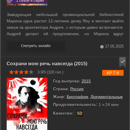
1 сезон 4 серия
Заведующая небольшой провинциальной библиотекой
Марина одна растит 12-летнюю дочку Яну и мечтает выйти
замуж за архитектора Андрея, с которым давно встречается.
Андрей делает ей предложение, но Марина вдруг
обнаруживает у него в телефоне романтическую
переписку… Подруга Марины Татьяна предлагает ей своего
17.05.2025
знакомого детектива, который находит ...
Сохрани мою речь навсегда (2015)
3.9/5 (
118
гол.)
KP 7.8
Год выпуска:
2015
Страна:
Россия
Жанр:
Биографии
,
Документальные
Продолжительность:
1 ч 24 мин
Качество:
SD