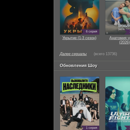
6 серия
Укрытие (1-3 сезон)
Анатомия ч
(2026)
Далее сериалы
(всего 13736)
Обновления Шоу
1 серия