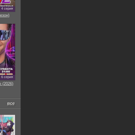
4 серия
езон)
6 серия
 (2026)
все