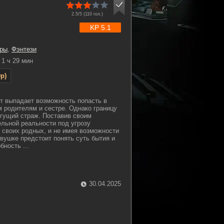
2.5/5 (
110
гол.)
KP 5.1
ры
,
Фэнтези
1 ч 29 мин
p)
т выпадает возможность попасть в
м родителям и сестре. Однако границу
гущий страж. Поставив своим
льной реальности под угрозу
 своих родных, и не имея возможности
евушке предстоит понять суть бытия и
бность ...
30.04.2025