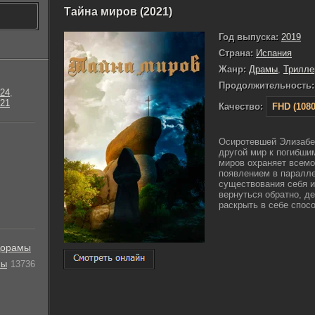
Тайна миров (2021)
Год выпуска:
2019
Страна:
Испания
Жанр:
Драмы
,
Трилле
Продолжительность:
24
,
21
Качество:
FHD (1080
Осиротевшей Элизабе
другой мир к погибши
миров охраняет всемо
появлением в паралле
существования себя и
вернуться обратно, д
раскрыть в себе спосо
орамы
лы
13736