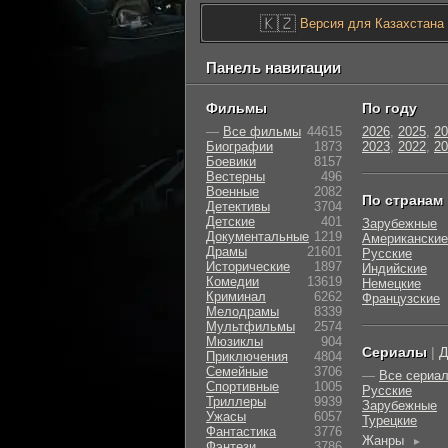
🇰🇿
Версия для Казахстана
Панель навигации
Фильмы
По году
—
Все фильмы
44615
2026
,
2025
,
20
Биографии
1873
2023
,
2022
,
20
Боевики
8157
Вестерны
496
Военные
2082
По странам
Детективы
3704
Детские
401
Зарубежные
Документальные
1219
Американские
Драмы
21601
Русские
Исторические
1897
Индийские
Комедии
13619
Немецкие
Криминал
6262
Французские
Мелодрамы
8339
Мультфильмы
2574
Мюзиклы
904
Сериалы
|
Д
Приключения
4804
Семейные
3706
—
Все сериа
Cпортивные
1005
Русские
Триллеры
9939
Зарубежные
Ужасы
6057
Турецкие
Фантастика
3776
Жанры
►
Фэнтези
3786