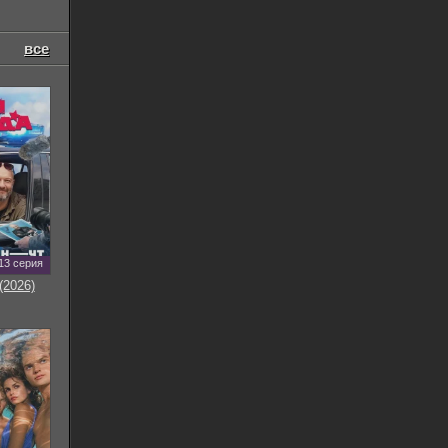
все
13 серия
(2026)