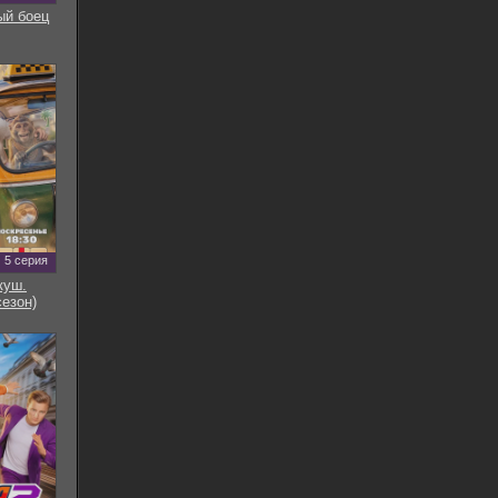
ый боец
5 серия
куш.
сезон)