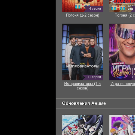
4 серия
Погоня (1-2 сезон)
Погоня (2 с
11 серия
Импровизаторы (1-5
Игра вслепую
сезон)
Обновления Аниме