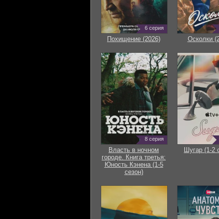
6 серия
Похищение (2026)
Осколки (
8 серия
Власть в ночном
Шугар (1-2 
городе. Книга третья:
Юность Кэнена (1-5
сезон)