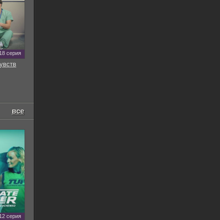
18 серия
увств
все
12 серия