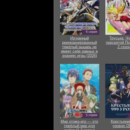
6 серия
Изгнанный
Труська, Ч
реинкарнированный
пресвятой По
тяжёлый рыцарь не
2 сезон
имеет себе равных в
знаниях игры (2026)
5 серия
Мир отомэ-игр — это
Крестьяни
тяжёлый мир для
уровня (2