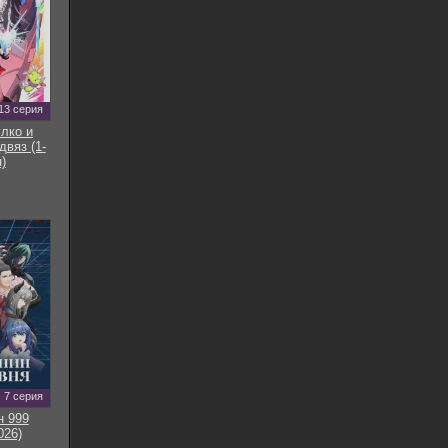
13 серия
улко и
двяз (1-
)
7 серия
н 999
026)