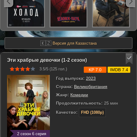
🇰🇿
Версия для Казахстана
Эти храбрые девочки (1-2 сезон)
3.5/5 (
125
гол.)
KP 7.0
IMDB 7.4
Год выпуска:
2023
Страна:
Великобритания
Жанр:
Комедии
Продолжительность:
25 мин
Качество:
FHD (1080p)
2 сезон 6 серия