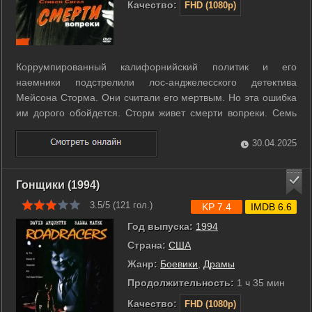
Качество:
FHD (1080p)
Коррумпированный калифорнийский политик и его
наемники подстрелили лос-анджелесского детектива
Мейсона Сторма. Они считали его мертвым. Но эта ошибка
им дорого обойдется. Сторм живет смерти вопреки. Семь
лет Сторм провел в тайном укрытии, где его выводили из
коматозного состояния. Он очнулся с единственной целью
30.04.2025
― мстить. С помощью преданной ...
Гонщики (1994)
3.5/5 (
121
гол.)
KP 7.4
IMDB 6.6
Год выпуска:
1994
Страна:
США
Жанр:
Боевики
,
Драмы
Продолжительность:
1 ч 35 мин
Качество:
FHD (1080p)