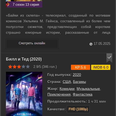
7 сезон 13 серия
«Байки из склепа» - телесериал, созданный по мотивам
комиксов Уильяма М. Гейнса, составленный из более чем
полусотни сюжетов, представляющих собой короткие
страшно юморные истории, рассказанные от лица
симпатичного обитателя склепа, сопровождаемые его
едкими, зловонными комментариями. Помните - смех
17.05.2025
продлевает жизнь, а постоянный смех сделает вас ...
Билл и Тед (2020)
2.9/5 (
346
гол.)
KP 5.6
IMDB 6.0
Год выпуска:
2020
Страна:
США
,
Багамы
Жанр:
Комедии
,
Музыкальные
,
Приключения
,
Фантастика
Продолжительность:
1 ч 31 мин
Качество:
FHD (1080p)