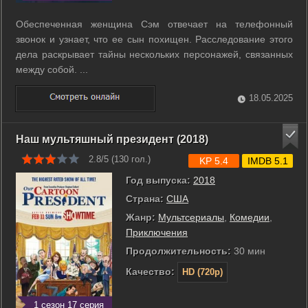
Обеспеченная женщина Сэм отвечает на телефонный
звонок и узнает, что ее сын похищен. Расследование этого
дела раскрывает тайны нескольких персонажей, связанных
между собой. ...
18.05.2025
Наш мультяшный президент (2018)
2.8/5 (
130
гол.)
KP 5.4
IMDB 5.1
Год выпуска:
2018
Страна:
США
Жанр:
Мультсериалы
,
Комедии
,
Приключения
Продолжительность:
30 мин
Качество:
HD (720p)
1 сезон 17 серия