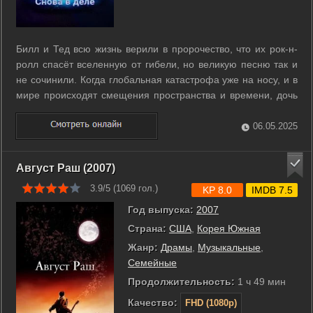
Билл и Тед всю жизнь верили в пророчество, что их рок-н-
ролл спасёт вселенную от гибели, но великую песню так и
не сочинили. Когда глобальная катастрофа уже на носу, и в
мире происходят смещения пространства и времени, дочь
Руфуса Келли забирает приятелей в будущее, где они
узнают, что на спасение мира у них остаётся 77 минут. И
06.05.2025
тогда они ...
Август Раш (2007)
3.9/5 (
1069
гол.)
KP 8.0
IMDB 7.5
Год выпуска:
2007
Страна:
США
,
Корея Южная
Жанр:
Драмы
,
Музыкальные
,
Семейные
Продолжительность:
1 ч 49 мин
Качество:
FHD (1080p)