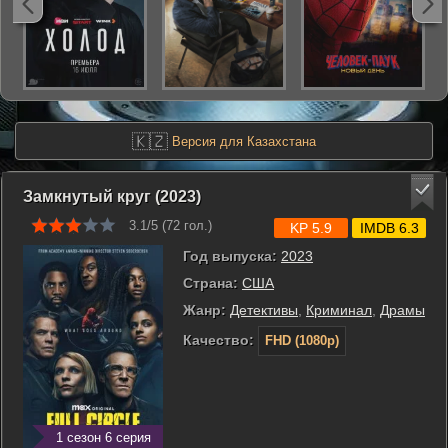
🇰🇿
Версия для Казахстана
Замкнутый круг (2023)
3.1/5 (
72
гол.)
KP 5.9
IMDB 6.3
Год выпуска:
2023
Страна:
США
Жанр:
Детективы
,
Криминал
,
Драмы
Качество:
FHD (1080p)
1 сезон 6 серия