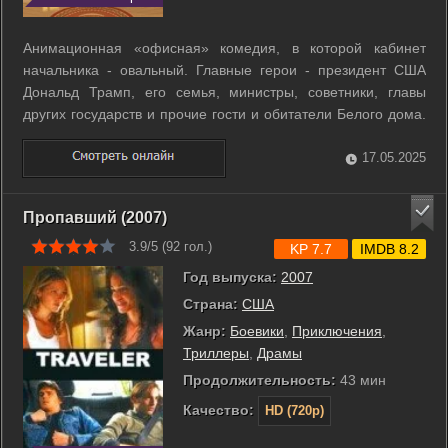
Анимационная «офисная» комедия, в которой кабинет
начальника - овальный. Главные герои - президент США
Дональд Трамп, его семья, министры, советники, главы
других государств и прочие гости и обитатели Белого дома.
Каждая серия - это типичный день из жизни самого
скандального и неоднозначного президента в истории
17.05.2025
Штатов. ...
Пропавший (2007)
3.9/5 (
92
гол.)
KP 7.7
IMDB 8.2
Год выпуска:
2007
Страна:
США
Жанр:
Боевики
,
Приключения
,
Триллеры
,
Драмы
Продолжительность:
43 мин
Качество:
HD (720p)