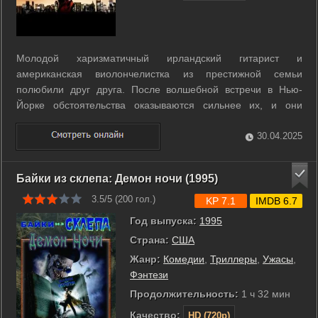
Молодой харизматичный ирландский гитарист и
американская виолончелистка из престижной семьи
полюбили друг друга. После волшебной встречи в Нью-
Йорке обстоятельства оказываются сильнее их, и они
вынуждены расстаться. Родившийся ребёнок, Август Раш, по
столь же несчастливому стечению обстоятельств
30.04.2025
оказывается в одном из нью-йоркских приютов. ...
Байки из склепа: Демон ночи (1995)
3.5/5 (
200
гол.)
KP 7.1
IMDB 6.7
Год выпуска:
1995
Страна:
США
Жанр:
Комедии
,
Триллеры
,
Ужасы
,
Фэнтези
Продолжительность:
1 ч 32 мин
Качество:
HD (720p)