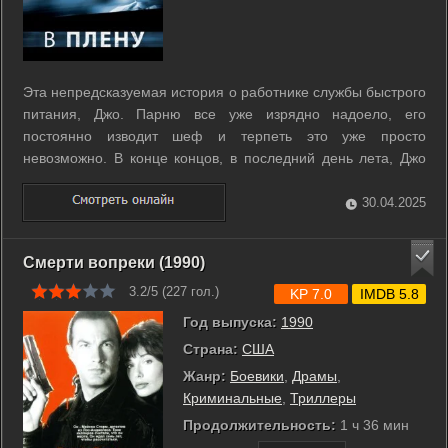
Эта непредсказуемая история о работнике службы быстрого
питания, Джо. Парню все уже изрядно надоело, его
постоянно изводит шеф и терпеть это уже просто
невозможно. В конце концов, в последний день лета, Джо
решает отомстить своему боссу, но его планы неожиданно
рушатся, когда он ловит на себе взгляд красивой девушки.
30.04.2025
Тогда он решает похитить ее... ...
Смерти вопреки (1990)
3.2/5 (
227
гол.)
KP 7.0
IMDB 5.8
Год выпуска:
1990
Страна:
США
Жанр:
Боевики
,
Драмы
,
Криминальные
,
Триллеры
Продолжительность:
1 ч 36 мин