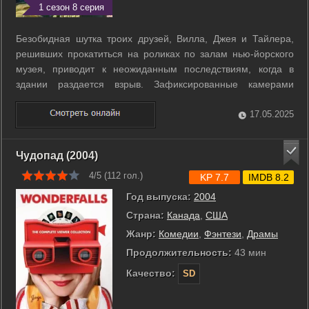
1 сезон 8 серия
Безобидная шутка троих друзей, Вилла, Джея и Тайлера,
решивших прокатиться на роликах по залам нью-йорского
музея, приводит к неожиданным последствиям, когда в
здании раздается взрыв. Зафиксированные камерами
наблюдения, двое из них, Джей и Тайлер, становятся
главными подозреваемыми в совершении теракта, и за
17.05.2025
ними открывается настоящая охота. ...
Чудопад (2004)
4/5 (
112
гол.)
KP 7.7
IMDB 8.2
Год выпуска:
2004
Страна:
Канада
,
США
Жанр:
Комедии
,
Фэнтези
,
Драмы
Продолжительность:
43 мин
Качество:
SD