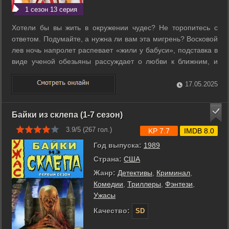
1 сезон 13 серия
Хотели бы вы жить в окружении чудес? Не торопитесь с
ответом. Подумайте, а нужна ли вам эта мигрень? Восковой
лев ночь напролет распевает «жили у бабуси», подставка в
виде ученой обезьяны рассуждает о любви к ближним, и
каждой сушеной вобле есть дело до вашей личной жизни!
Любой осел … плюшевый может дать вам ответственное
17.05.2025
задание. Отвертеться не ...
Байки из склепа (1-7 сезон)
3.9/5 (
267
гол.)
KP 7.7
IMDB 8.0
Год выпуска:
1989
Страна:
США
Жанр:
Детективы
,
Криминал
,
Комедии
,
Триллеры
,
Фэнтези
,
Ужасы
Качество:
SD