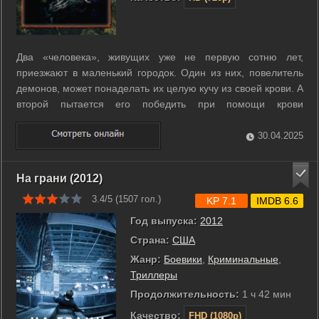
Два «человека», живущих уже не первую сотню лет,
приезжают в маленький городок. Один из них, повелитель
демонов, может понаделать их целую кучу из своей крови. А
второй пытается его победить при помощи крови
разбойника Варраввы, распятого рядом с Христом.
Содержалась эта кровь в седьмом ключе, необходимом
30.04.2025
Нечистому для окончательного овладения ...
На грани (2012)
3.4/5 (
1507
гол.)
KP 7.1
IMDB 6.6
Год выпуска:
2012
Страна:
США
Жанр:
Боевики
,
Криминальные
,
Триллеры
Продолжительность:
1 ч 42 мин
Качество:
FHD (1080p)