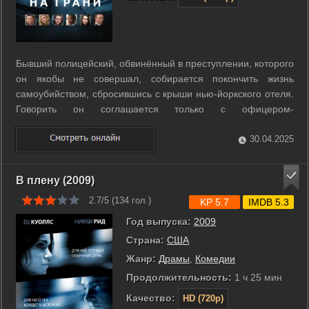
Бывший полицейский, обвинённый в преступлении, которого
он якобы не совершал, собирается покончить жизнь
самоубийством, сбросившись с крыши нью-йоркского отеля.
Говорить он соглашается только с офицером-
переговорщиком Лидией Мерсер. Напряжение нарастает с
каждой минутой, на площадь стягиваются зеваки и наряды
30.04.2025
спецподразделений. Однако ситуация не ...
В плену (2009)
2.7/5 (
134
гол.)
KP 5.7
IMDB 5.3
Год выпуска:
2009
Страна:
США
Жанр:
Драмы
,
Комедии
Продолжительность:
1 ч 25 мин
Качество:
HD (720p)