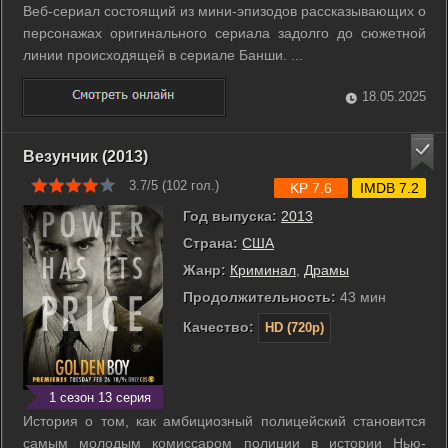
Веб-сериал состоящий из мини-эпизодов рассказывающих о
персонажах оригинального сериала задолго до сюжетной
линии происходящей в сериале Банши. ...
18.05.2025
Везунчик (2013)
3.7/5 (
102
гол.)
KP 7.6
IMDB 7.2
Год выпуска:
2013
Страна:
США
Жанр:
Криминал
,
Драмы
Продолжительность:
43 мин
Качество:
HD (720p)
1 сезон 13 серия
История о том, как амбициозный полицейский становится
самым молодым комиссаром полиции в истории Нью-