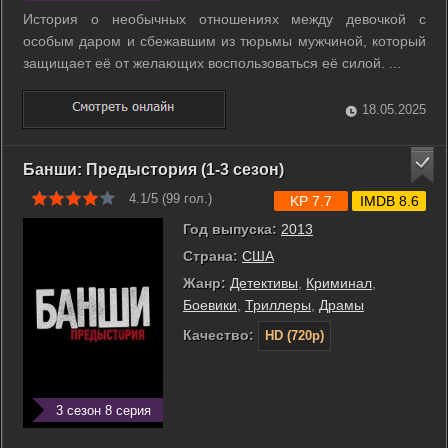
История о необычных отношениях между девочкой с
особым даром и сбежавшим из тюрьмы мужчиной, который
защищает её от желающих воспользоваться её силой. ...
18.05.2025
Банши: Предыстория (1-3 сезон)
4.1/5 (
99
гол.)
KP 7.7
IMDB 8.6
Год выпуска:
2013
Страна:
США
Жанр:
Детективы
,
Криминал
,
Боевики
,
Триллеры
,
Драмы
Качество:
HD (720p)
3 сезон 8 серия