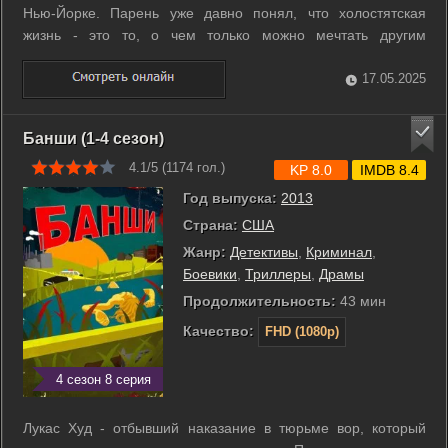
Нью-Йорке. Парень уже давно понял, что холостятская
жизнь - это то, о чем только можно мечтать другим
мужчинам. Зато он среди них оказывается самым
счастливым, ведь не обременен семейными отношениями.
17.05.2025
Главный герой все свободное время ...
Банши (1-4 сезон)
4.1/5 (
1174
гол.)
KP 8.0
IMDB 8.4
Год выпуска:
2013
Страна:
США
Жанр:
Детективы
,
Криминал
,
Боевики
,
Триллеры
,
Драмы
Продолжительность:
43 мин
Качество:
FHD (1080p)
4 сезон 8 серия
Лукас Худ - отбывший наказание в тюрьме вор, который