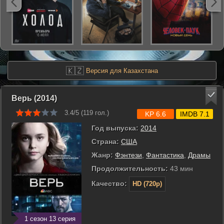
🇰🇿
Версия для Казахстана
Верь (2014)
3.4/5 (
119
гол.)
KP 6.6
IMDB 7.1
Год выпуска:
2014
Страна:
США
Жанр:
Фэнтези
,
Фантастика
,
Драмы
Продолжительность:
43 мин
Качество:
HD (720p)
1 сезон 13 серия