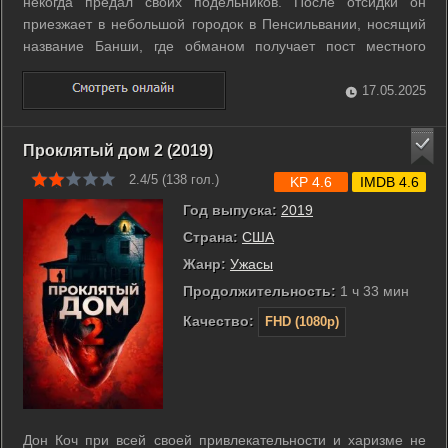
некогда предал своих подельников. После отсидки он
приезжает в небольшой городок в Пенсильвании, носящий
название Банши, где обманом получает пост местного
шерифа. Но это не значит, что он забыл своё криминальное
прошлое и теперь служит закону. Гангстеры, которых он
17.05.2025
когда-то предал, всё еще ...
Проклятый дом 2 (2019)
2.4/5 (
138
гол.)
KP 4.6
IMDB 4.6
Год выпуска:
2019
Страна:
США
Жанр:
Ужасы
Продолжительность:
1 ч 33 мин
Качество:
FHD (1080p)
Дон Коч при всей своей привлекательности и харизме не