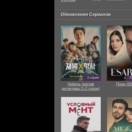
Обновления Сериалов
2 серия
5
Чеболь против
Плен (20
детектива (1-2 сезон)