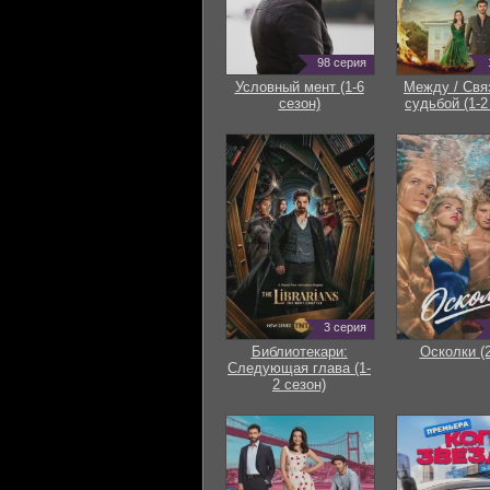
98 серия
Условный мент (1-6
Между / Свя
сезон)
судьбой (1-2
3 серия
Библиотекари:
Осколки (
Следующая глава (1-
2 сезон)