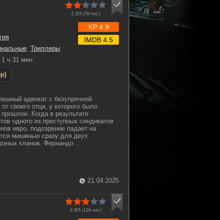
2.3/5 (
78
гол.)
KP 4.9
гия
IMDB 4.5
инальные
,
Триллеры
1 ч 31 мин
p)
пешный адвокат с безупречной
 от своего отца, у которого было
 прошлое. Когда в результате
тов одного из преступных синдикатов
нов евро, подозрение падает на
ится мишенью сразу для двух
зных кланов. Фернандо ...
21.04.2025
2.8/5 (
128
гол.)