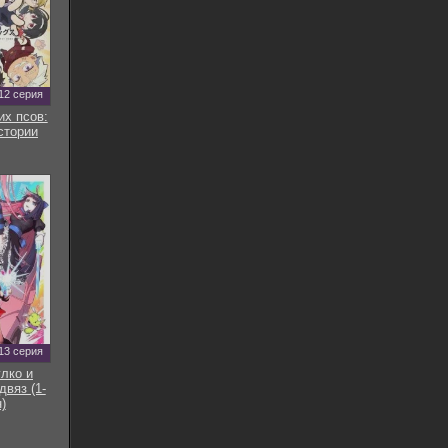
12 серия
их псов:
стории
13 серия
улко и
двяз (1-
)