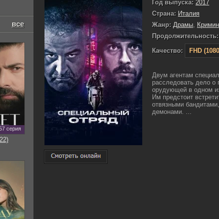
Год выпуска:
2017
Страна:
Италия
все
Жанр:
Драмы
,
Кримин
Продолжительность:
Качество:
FHD (1080
Двум агентам специал
расследовать дело о 
орудующей в одном и
Им предстоит встрети
отвязными бандитами,
демонами. ...
57 серия
22)