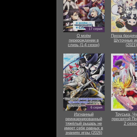
17 серия
О моём
Проза бродяч
перерождении в
Шуточные и
слизь (1-4 сезон)
(2021)
6 серия
Изгнанный
Труська, Ч
реинкарнированный
пресвятой По
тяжёлый рыцарь не
2 сезон
имеет себе равных в
знаниях игры (2026)