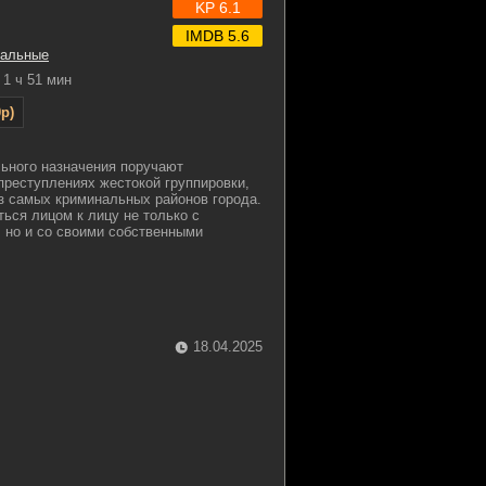
KP 6.1
IMDB 5.6
альные
1 ч 51 мин
p)
ьного назначения поручают
преступлениях жестокой группировки,
з самых криминальных районов города.
ться лицом к лицу не только с
 но и со своими собственными
18.04.2025