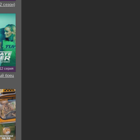
2 сезон)
12 серия
ый боец