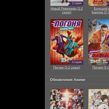
2 серия
Новый Ревизорро (1-2
Большой 
сезон)
Бангкок (2 
4 серия
Погоня (1-2 сезон)
Погоня (2 с
Обновления Аниме