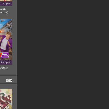
5 серия
куш.
сезон)
4 серия
езон)
все