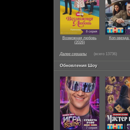
8 серия
Возможная любовь
Коп-звезда 
(2026)
Далее сериалы
(всего 13736)
Обновления Шоу
7 серия