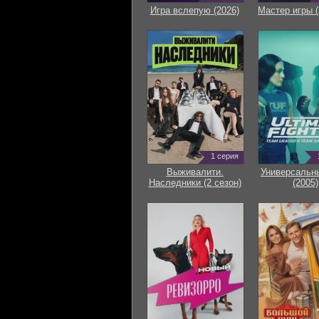
Игра вслепую (2026)
Мастер игры (
1 серия
Выживалити.
Универсальн
Наследники (2 сезон)
(2005)