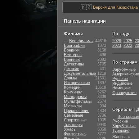
🇰🇿
Версия для Казахстана
Панель навигации
Фильмы
По году
—
Все фильмы
44616
2026
,
2025
,
20
Биографии
1873
2023
,
2022
,
20
Боевики
8158
Вестерны
496
Военные
2082
По странам
Детективы
3705
Детские
401
Зарубежные
Документальные
1219
Американские
Драмы
21601
Русские
Исторические
1897
Индийские
Комедии
13619
Немецкие
Криминал
6262
Французские
Мелодрамы
8339
Мультфильмы
2574
Мюзиклы
904
Сериалы
|
Д
Приключения
4804
Семейные
3706
—
Все сериа
Cпортивные
1005
Русские
Триллеры
9940
Зарубежные
Ужасы
6058
Турецкие
Фантастика
3777
Жанры
►
Фэнтези
3786