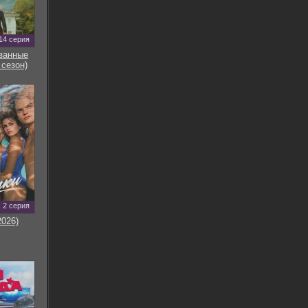
14 серия
занные
 сезон)
2 серия
2026)