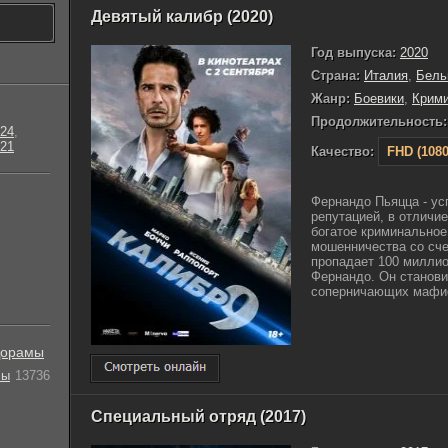
Девятый калибр (2020)
Год выпуска:
2020
Страна:
Италия
,
Бель
Жанр:
Боевики
,
Крим
Продолжительность:
24
,
21
Качество:
FHD (1080
Фернандо Пьяцца - ус
репутацией, в отличие
богатое криминальное
мошенничества со сче
пропадает 100 миллио
Фернандо. Он станов
соперничающих мафио
орамы
лы
13736
Специальный отряд (2017)