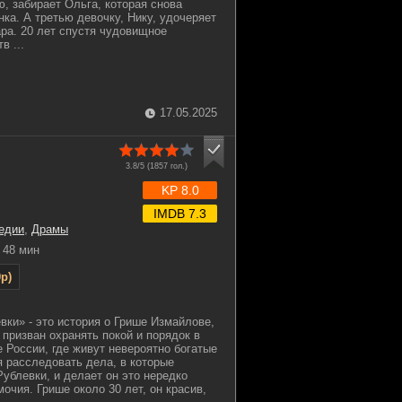
 забирает Ольга, которая снова
ка. А третью девочку, Нику, удочеряет
ара. 20 лет спустя чудовищное
в ...
17.05.2025
3.8/5 (
1857
гол.)
KP 8.0
IMDB 7.3
едии
,
Драмы
48 мин
p)
вки» - это история о Грише Измайлове,
 призван охранять покой и порядок в
 России, где живут невероятно богатые
 расследовать дела, в которые
ублевки, и делает он это нередко
очия. Грише около 30 лет, он красив,