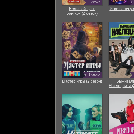
6 серия
Большой куш.
Игра вслепую
Бангкок (2 сезон)
9 серия
Мастер игры (2 сезон)
Выживали
Наследники (