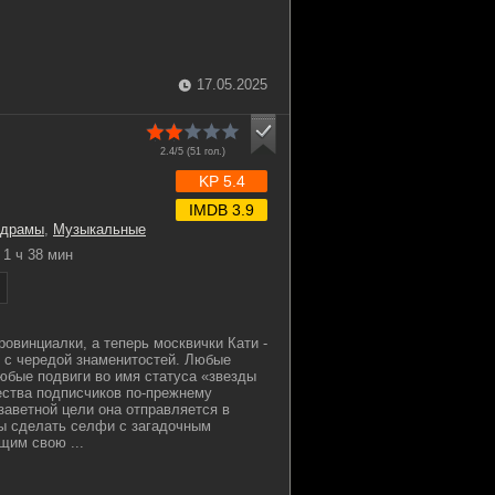
17.05.2025
2.4/5 (
51
гол.)
KP 5.4
IMDB 3.9
драмы
,
Музыкальные
1 ч 38 мин
ровинциалки, а теперь москвички Кати -
 с чередой знаменитостей. Любые
любые подвиги во имя статуса «звезды
ества подписчиков по-прежнему
заветной цели она отправляется в
бы сделать селфи с загадочным
щим свою ...