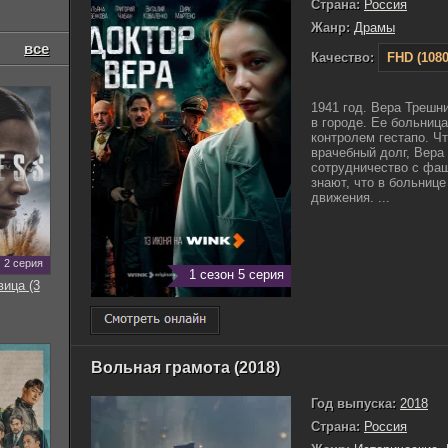
Страна:
Россия
Жанр:
Драмы
все
Качество:
FHD (1080
1941 год. Вера Трешн
в городе. Ее больниц
контролем гестапо. Ч
врачебный долг, Вера 
сотрудничество с фаш
знают, что в больнице
движения. ...
2 серия
1 сезон 5 серия
вица (3
Вольная грамота (2018)
Год выпуска:
2018
Страна:
Россия