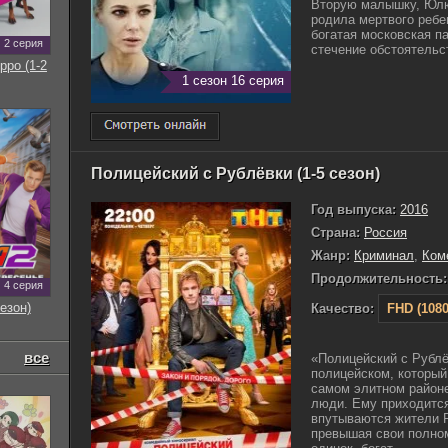
Вторую малышку, Юлю,
родила мертвого ребен
богатая московская п
2 серия
стечение обстоятельст
рро (1-2
1 сезон 16 серия
Полицейский с Рублёвки (1-5 сезон)
Год выпуска:
2016
Страна:
Россия
Жанр:
Криминал
,
Ком
Продолжительность:
4 серия
езон)
Качество:
FHD (1080
все
«Полицейский с Рублё
полицейском, который
самом элитном районе
люди. Ему приходится
впутываются жители Р
превышая свои полном