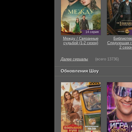
14 серия
Между / Связанные
Библиотек
судьбой (1-2 сезон)
Следующая гл
2 сезон
Далее сериалы
(всего 13736)
Обновления Шоу