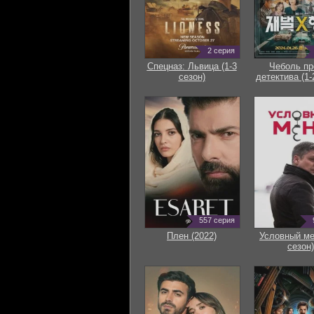
2 серия
Спецназ: Львица (1-3
Чеболь пр
сезон)
детектива (1-
557 серия
Плен (2022)
Условный ме
сезон)