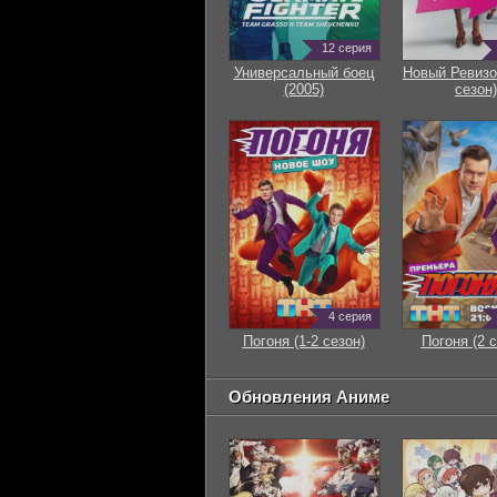
12 серия
Универсальный боец
Новый Ревизо
(2005)
сезон)
4 серия
Погоня (1-2 сезон)
Погоня (2 с
Обновления Аниме