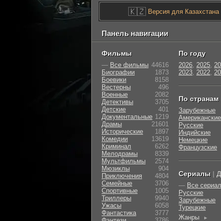
🇰🇿
Версия для Казахстана
Панель навигации
Фильмы
По году
—
Все фильмы
44616
2026
,
2025
,
20
Биографии
1873
2023
,
2022
,
20
Боевики
8158
Вестерны
496
Военные
2082
По странам
Детективы
3705
Детские
401
Зарубежные
Документальные
1219
Американские
Драмы
21601
Русские
Исторические
1897
Индийские
Комедии
13619
Немецкие
Криминал
6262
Французские
Мелодрамы
8339
Мультфильмы
2574
Мюзиклы
904
Сериалы
|
Д
Приключения
4804
Семейные
3706
—
Все сериа
Cпортивные
1005
Русские
Триллеры
9940
Зарубежные
Ужасы
6058
Турецкие
Фантастика
3777
Жанры
►
Фэнтези
3786