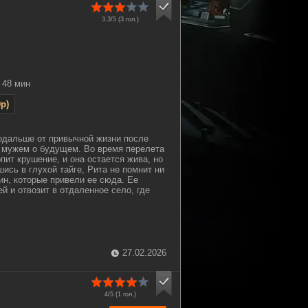
3.3/5 (
3
гол.)
48 мин
p)
одальше от привычной жизни после
 мужем о будущем. Во время перелета
пит крушение, и она остается жива, но
ись в глухой тайге, Рита не помнит ни
ин, которые привели ее сюда. Ее
й и отвозит в отдаленное село, где
27.02.2026
4/5 (
1
гол.)