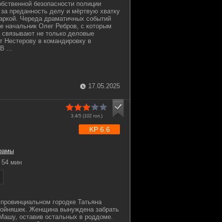
бственной безопасности полиции
за преданность делу и мёртвую хватку
аркой. Череда драматичных событий
ее начальник Олег Ребров, с которым
 связывают не только деловые
т Нестерову в командировку в
В ...
17.05.2025
3.4/5 (
102
гол.)
KP 6.6
рамы
54 мин
в провинциальном городке Татьяна
ройняшек. Женщина вынуждена забрать
 Машу, оставив остальных в роддоме.