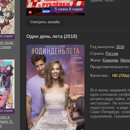
одинок, богат, ...
5 сезон 8 серия
Один день лета (2018)
12 серия
их псов:
Год выпуска:
2018
стории
Страна:
Россия
Жанр:
Комедии
,
Мело
Продолжительность:
Качество:
HD (720p)
Вся жизнь недавней п
одно сплошное селфи
интриги ради лайка, 
инстаграм». Но колич
недостаточно, и ради 
13 серия
Санкт-Петербург, что
художником, скрываю
улко и
двяз (1-
)