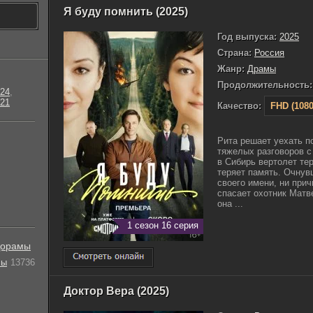
Я буду помнить (2025)
Год выпуска:
2025
Страна:
Россия
Жанр:
Драмы
Продолжительность:
24
,
21
Качество:
FHD (1080
Рита решает уехать п
тяжелых разговоров с
в Сибирь вертолет тер
теряет память. Очнувш
своего имени, ни прич
спасает охотник Матве
она ...
1 сезон 16 серия
орамы
лы
13736
Доктор Вера (2025)