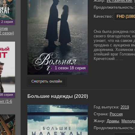
Жанр:
Исторические
,
Продолжительность:
Качество:
FHD (1080
2 серия
отив
Она была рождена гос
2 сезон)
своего благодетеля, 
узнает, что на самом 
продана с аукциона в
дворянина. Хозяином 
злейший враг Головин
Кречетский… ...
1 сезон 18 серия
98 серия
Большие надежды (2020)
нт (1-6
Год выпуска:
2019
Страна:
Россия
Жанр:
Драмы
,
Мелод
Продолжительность: