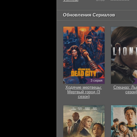
Обновления Сериалов
3 серия
Ходячие мертвецы:
Спецназ: Ль
Мертвый город (3
сезон)
сезон)