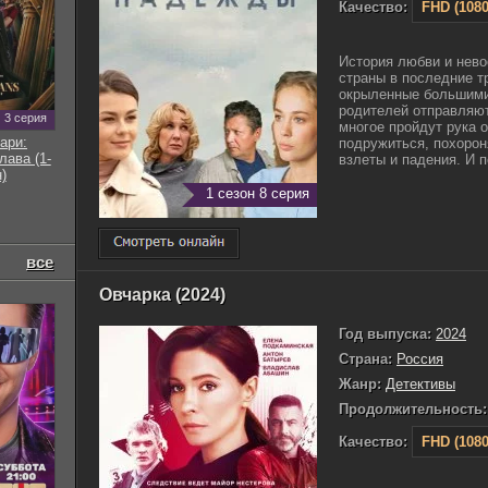
Качество:
FHD (1080
История любви и нев
страны в последние т
окрыленные большими
родителей отправляют
3 серия
многое пройдут рука 
ари:
подружиться, похорон
ава (1-
взлеты и падения. И по
)
1 сезон 8 серия
все
Овчарка (2024)
Год выпуска:
2024
Страна:
Россия
Жанр:
Детективы
Продолжительность:
Качество:
FHD (1080