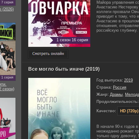
Майора управления со
7 серия
Анастасию Нестерову 
 (2026)
коллеги прозвали Овч
приводит к тому, что 
Анастасию в прошлом
отношения, отправляе
российскую глубинку. 
1 сезон 16 серия
Все могло быть иначе (2019)
1 серия
Год выпуска:
2019
ти.
Страна:
Россия
2 сезон)
Жанр:
Драмы
,
Мелод
Продолжительность:
Качество:
HD (720p)
В начале 90-х годов 
неожиданно рожает т
только одну девочку,