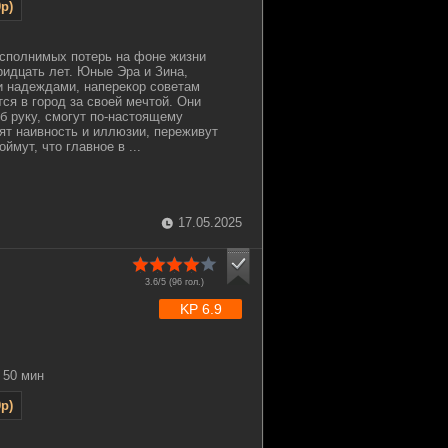
p)
осполнимых потерь на фоне жизни
ридцать лет. Юные Эра и Зина,
 надеждами, наперекор советам
ся в город за своей мечтой. Они
об руку, смогут по-настоящему
ят наивность и иллюзии, переживут
ймут, что главное в ...
17.05.2025
3.6/5 (
96
гол.)
KP 6.9
50 мин
p)