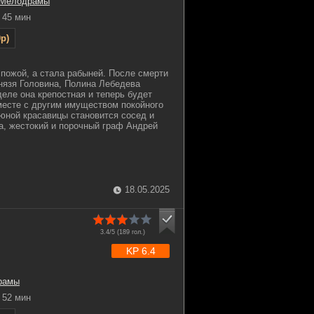
Мелодрамы
45 мин
p)
пожой, а стала рабыней. После смерти
князя Головина, Полина Лебедева
деле она крепостная и теперь будет
месте с другим имуществом покойного
юной красавицы становится сосед и
а, жестокий и порочный граф Андрей
18.05.2025
3.4/5 (
189
гол.)
KP 6.4
рамы
52 мин