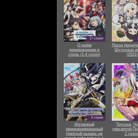
17 серия
О моём
Проза бродяч
перерождении в
Шуточные и
слизь (1-4 сезон)
(2021)
6 серия
Изгнанный
Труська, Ч
реинкарнированный
пресвятой По
тяжёлый рыцарь не
2 сезон