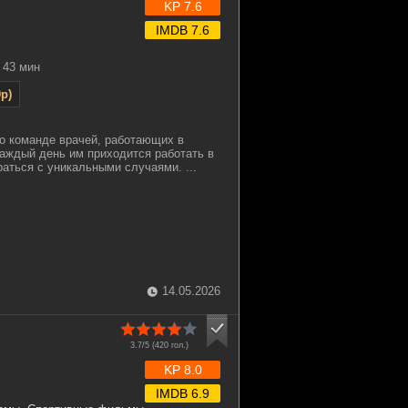
KP 7.6
IMDB 7.6
43 мин
p)
о команде врачей, работающих в
Каждый день им приходится работать в
раться с уникальными случаями. ...
14.05.2026
3.7/5 (
420
гол.)
KP 8.0
IMDB 6.9