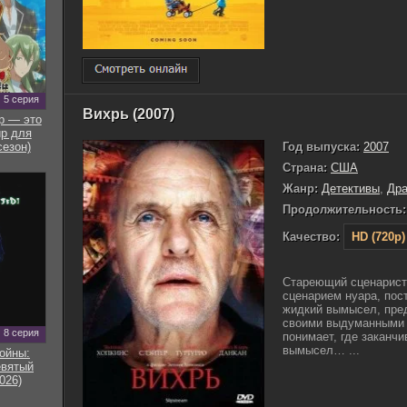
5 серия
Вихрь (2007)
р — это
р для
Год выпуска:
2007
сезон)
Страна:
США
Жанр:
Детективы
,
Др
Продолжительность:
Качество:
HD (720p)
Стареющий сценарист
сценарием нуара, пос
жидкий вымысел, пре
своими выдуманными 
8 серия
понимает, где заканч
вымысел… ...
ойны:
евятый
026)