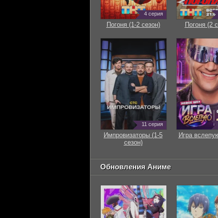
4 серия
Погоня (1-2 сезон)
Погоня (2 с
11 серия
Импровизаторы (1-5
Игра вслепую
сезон)
Обновления Аниме