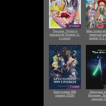
13 серия
Труська, Чулко и
Мир отомэ-иг
пресвятой Подвяз (1-
тяжёлый ми
2 сезон)
мобов (1-2 
7 серия
Крестьянин 999
Звёздные в
уровня (2026)
Видения. Д
джедай (2