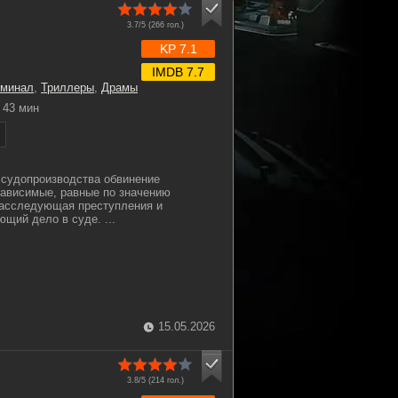
3.7/5 (
266
гол.)
KP 7.1
IMDB 7.7
иминал
,
Триллеры
,
Драмы
43 мин
 судопроизводства обвинение
зависимые, равные по значению
расследующая преступления и
щий дело в суде. ...
15.05.2026
3.8/5 (
214
гол.)