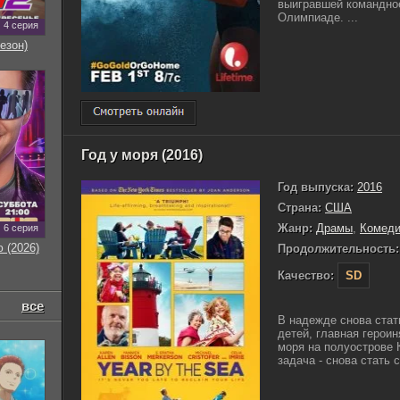
выигравшей командное
Олимпиаде. ...
4 серия
езон)
Год у моря (2016)
Год выпуска:
2016
Страна:
США
Жанр:
Драмы
,
Комед
6 серия
 (2026)
Продолжительность:
Качество:
SD
все
В надежде снова стат
детей, главная героин
моря на полуострове 
задача - снова стать с