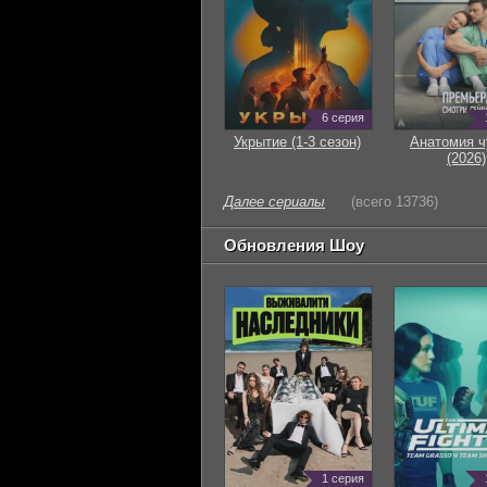
6 серия
Укрытие (1-3 сезон)
Анатомия ч
(2026)
Далее сериалы
(всего 13736)
Обновления Шоу
1 серия