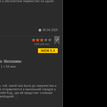
 и абсолютное первенство на одной
30.04.2025
2.8/5 (
128
гол.)
IMDB 5.4
ии
,
Мелодрамы
1 ч 54 мин
ь той, какой она была до замужества и
я отправляется в маленький городок у
Кейп-Код, где ей предстоит сложная
вободной. ...