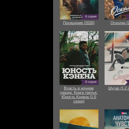
6 серия
Похищение (2026)
Осколки (
8 серия
Власть в ночном
Шугар (1-2 
городе. Книга третья:
Юность Кэнена (1-5
сезон)