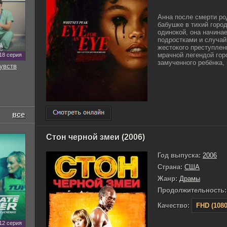
Анна после смерти ро
бабушке в тихий горо
одинокой, она начина
подростками и случай
жестокого преступлен
мрачной легендой гор
18 серия
замученного ребёнка, 
увств
все
Стон черной змеи (2006)
Год выпуска:
2006
Страна:
США
Жанр:
Драмы
Продолжительность:
Качество:
FHD (1080
12 серия