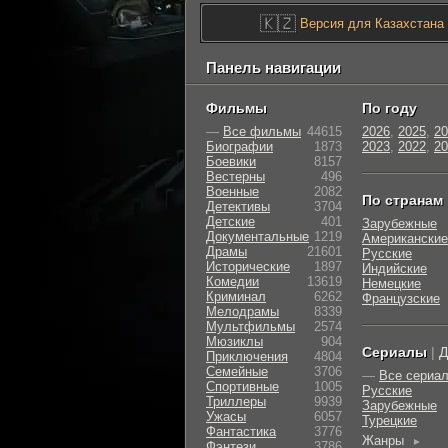
🇰🇿
Версия для Казахстана
Панель навигации
Фильмы
По году
—
Все фильмы
44615
2026
,
2025
,
20
Биографии
1873
2023
,
2022
,
20
Боевики
8157
Вестерны
496
Военные
2082
По странам
Детективы
3704
Детские
401
Зарубежные
Документальные
1219
Американские
Драмы
21601
Русские
Исторические
1897
Индийские
Комедии
13619
Немецкие
Криминал
6262
Французские
Мелодрамы
8339
Мультфильмы
2574
Мюзиклы
904
Сериалы
|
Д
Приключения
4804
Семейные
3706
—
Все сериа
Cпортивные
1005
Русские
Триллеры
9939
Зарубежные
Ужасы
6057
Турецкие
Фантастика
3776
Жанры
►
Фэнтези
3786