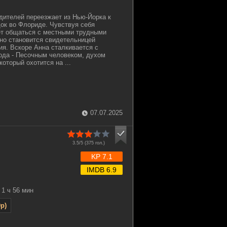
дителей переезжает из Нью-Йорка к
док во Флориде. Чувствуя себя
ет общаться с местными трудными
но становится свидетельницей
ия. Вскоре Анна сталкивается с
ода - Песочным человеком, духом
который охотится на ...
07.07.2025
3.5/5 (
375
гол.)
KP 7.1
IMDB 6.9
1 ч 56 мин
p)