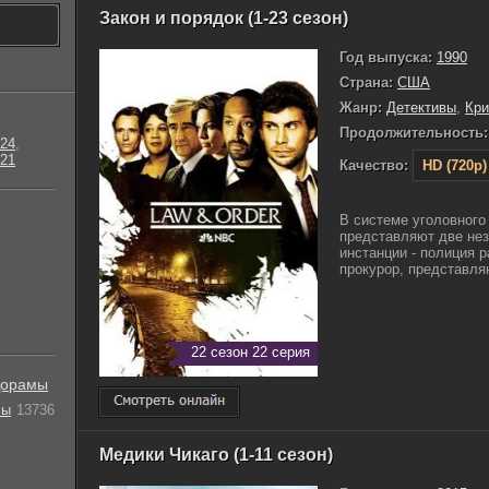
Закон и порядок (1-23 сезон)
Год выпуска:
1990
Страна:
США
Жанр:
Детективы
,
Кр
Продолжительность:
24
,
21
Качество:
HD (720p)
В системе уголовного
представляют две не
инстанции - полиция 
прокурор, представляю
22 сезон 22 серия
орамы
лы
13736
Медики Чикаго (1-11 сезон)