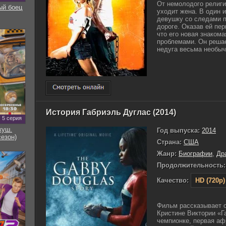
От немолодого религ
ый боец
уходит жена. В один 
девушку со следами п
дороге. Оказав ей пе
что его новая знаком
проблемами. Он решае
недуга весьма необыч
История Габриэль Дуглас (2014)
5 серия
куш.
Год выпуска:
2014
сезон)
Страна:
США
Жанр:
Биографии
,
Др
Продолжительность:
Качество:
HD (720p)
Фильм рассказывает о
Кристине Виктории «Г
чемпионке, первая аф