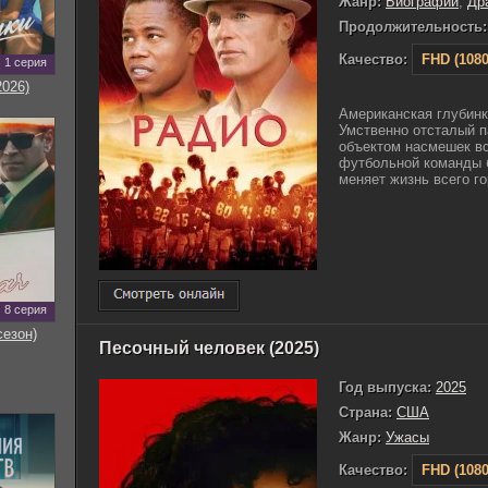
Жанр:
Биографии
,
Др
Продолжительность:
Качество:
FHD (1080
1 серия
2026)
Американская глубин
Умственно отсталый п
объектом насмешек вс
футбольной команды б
меняет жизнь всего гор
8 серия
сезон)
Песочный человек (2025)
Год выпуска:
2025
Страна:
США
Жанр:
Ужасы
Качество:
FHD (1080