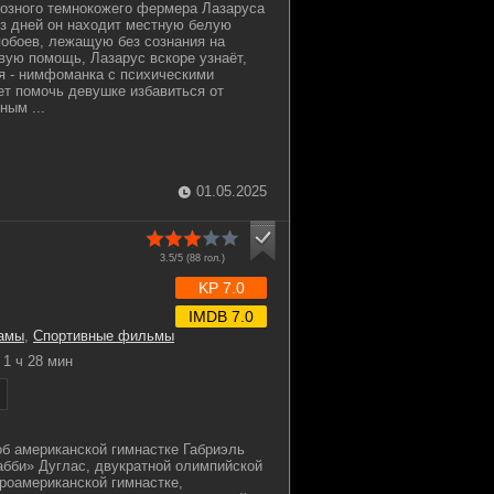
иозного темнокожего фермера Лазаруса
из дней он находит местную белую
обоев, лежащую без сознания на
рвую помощь, Лазарус вскоре узнаёт,
ая - нимфоманка с психическими
т помочь девушке избавиться от
ным ...
01.05.2025
3.5/5 (
88
гол.)
KP 7.0
IMDB 7.0
амы
,
Спортивные фильмы
1 ч 28 мин
б американской гимнастке Габриэль
абби» Дуглас, двукратной олимпийской
роамериканской гимнастке,