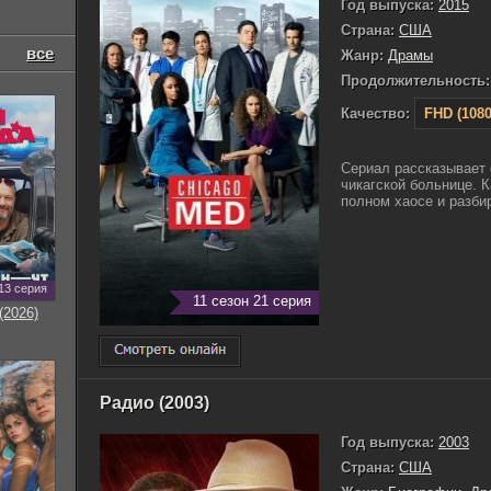
Год выпуска:
2015
Страна:
США
все
Жанр:
Драмы
Продолжительность:
Качество:
FHD (1080
Сериал рассказывает 
чикагской больнице. 
полном хаосе и разби
13 серия
11 сезон 21 серия
(2026)
Радио (2003)
Год выпуска:
2003
Страна:
США