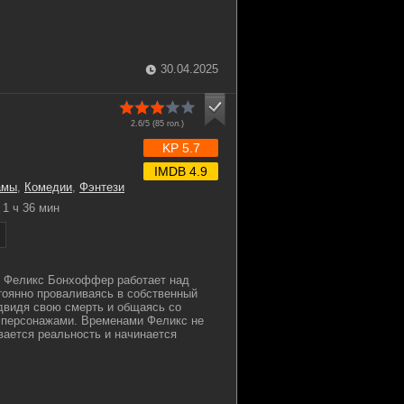
30.04.2025
2.6/5 (
85
гол.)
KP 5.7
IMDB 4.9
амы
,
Комедии
,
Фэнтези
1 ч 36 мин
 Феликс Бонхоффер работает над
тоянно проваливаясь в собственный
двидя свою смерть и общаясь со
персонажами. Временами Феликс не
ивается реальность и начинается