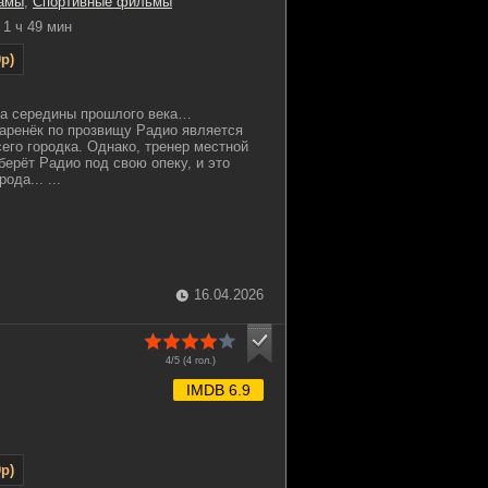
амы
,
Спортивные фильмы
1 ч 49 мин
p)
ка середины прошлого века…
аренёк по прозвищу Радио является
его городка. Однако, тренер местной
ерёт Радио под свою опеку, и это
ода... ...
16.04.2026
4/5 (
4
гол.)
IMDB 6.9
p)