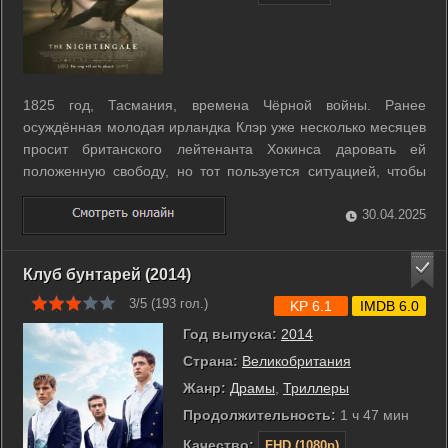
1825 год, Тасмания, времена Чёрной войны. Ранее
осуждённая молодая ирландка Клэр уже несколько месяцев
просит британского лейтенанта Хокинса даровать ей
положенную свободу, но тот пользуется ситуацией, чтобы
удовлетворять свою похоть. Однажды муж Клэр идёт
требовать законные бумаги, но добивается ровно обратного
30.04.2025
- офицер и двое его подчинённых не ...
Клуб бунтарей (2014)
3/5 (
193
гол.)
KP 6.1
IMDB 6.0
Год выпуска:
2014
Страна:
Великобритания
Жанр:
Драмы
,
Триллеры
Продолжительность:
1 ч 47 мин
Качество:
FHD (1080p)