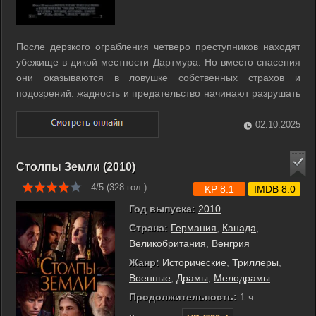
После дерзкого ограбления четверо преступников находят
убежище в дикой местности Дартмура. Но вместо спасения
они оказываются в ловушке собственных страхов и
подозрений: жадность и предательство начинают разрушать
их союз быстрее, чем погоня полиции. Чем дольше длится
бегство, тем яснее становится — настоящий враг
02.10.2025
скрывается не снаружи, а внутри ...
Столпы Земли (2010)
4/5 (
328
гол.)
KP 8.1
IMDB 8.0
Год выпуска:
2010
Страна:
Германия
,
Канада
,
Великобритания
,
Венгрия
Жанр:
Исторические
,
Триллеры
,
Военные
,
Драмы
,
Мелодрамы
Продолжительность:
1 ч