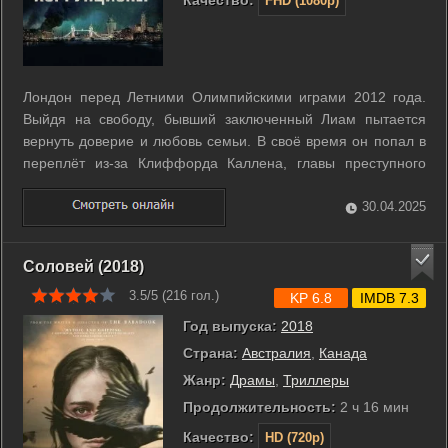
FHD (1080p)
Лондон перед Летними Олимпийскими играми 2012 года.
Выйдя на свободу, бывший заключенный Лиам пытается
вернуть доверие и любовь семьи. В своё время он попал в
переплёт из-за Клиффорда Каллена, главы преступного
синдиката, связанного с крупными политиками и
чиновниками. Пытаясь искупить свою вину, парень
30.04.2025
оказывается в центре очередного ...
Соловей (2018)
3.5/5 (
216
гол.)
KP 6.8
IMDB 7.3
Год выпуска:
2018
Страна:
Австралия
,
Канада
Жанр:
Драмы
,
Триллеры
Продолжительность:
2 ч 16 мин
Качество:
HD (720p)