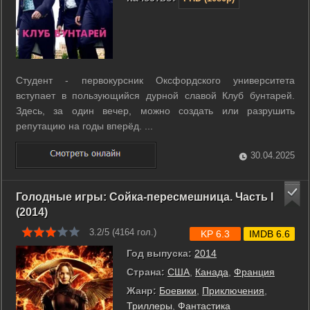
Студент - первокурсник Оксфордского университета
вступает в пользующийся дурной славой Клуб бунтарей.
Здесь, за один вечер, можно создать или разрушить
репутацию на годы вперёд. ...
30.04.2025
Голодные игры: Сойка-пересмешница. Часть I
(2014)
3.2/5 (
4164
гол.)
KP 6.3
IMDB 6.6
Год выпуска:
2014
Страна:
США
,
Канада
,
Франция
Жанр:
Боевики
,
Приключения
,
Триллеры
,
Фантастика