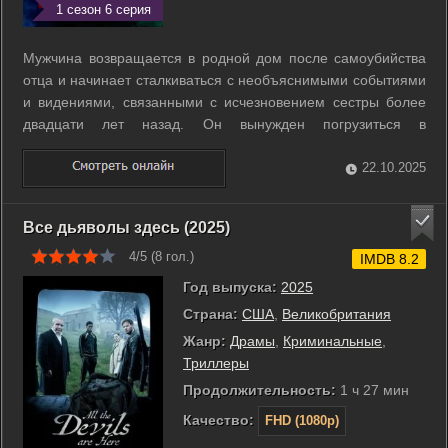
1 сезон 6 серия
Мужчина возвращается в родной дом после самоубийства
отца и начинает сталкиваться с необъяснимыми событиями
и видениями, связанными с исчезновением сестры более
двадцати лет назад. Он вынужден погрузиться в
расследование старых дел, где распутывается клубок
семейных тайн, подсознательных страхов и ощущения, что
22.10.2025
смерть порождает не только боль, но ...
Все дьяволы здесь (2025)
4/5 (
8
гол.)
IMDB 8.2
Год выпуска:
2025
Страна:
США
,
Великобритания
Жанр:
Драмы
,
Криминальные
,
Триллеры
Продолжительность:
1 ч 27 мин
Качество:
FHD (1080p)