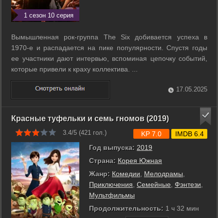
1 сезон 10 серия
Вымышленная рок-группа The Six добивается успеха в
1970-е и распадается на пике популярности. Спустя годы
ее участники дают интервью, вспоминая цепочку событий,
которые привели к краху коллектива. ...
17.05.2025
Красные туфельки и семь гномов (2019)
3.4/5 (
421
гол.)
KP 7.0
IMDB 6.4
Год выпуска:
2019
Страна:
Корея Южная
Жанр:
Комедии
,
Мелодрамы
,
Приключения
,
Семейные
,
Фэнтези
,
Мультфильмы
Продолжительность:
1 ч 32 мин