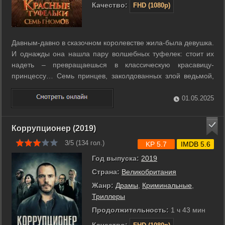
Качество:
FHD (1080p)
Давным-давно в сказочном королевстве жила-была девушка.
И однажды она нашла пару волшебных туфелек: стоит их
надеть – превращаешься в классическую красавицу-
принцессу… Семь принцев, заколдованных злой ведьмой,
стали уродливыми зелеными гномами. Чтобы вернуть себе
человеческий облик, им нужен один поцелуй прекрасной
01.05.2025
девушки. В один день пути героев ...
Коррупционер (2019)
3/5 (
134
гол.)
KP 5.7
IMDB 5.6
Год выпуска:
2019
Страна:
Великобритания
Жанр:
Драмы
,
Криминальные
,
Триллеры
Продолжительность:
1 ч 43 мин
Качество: