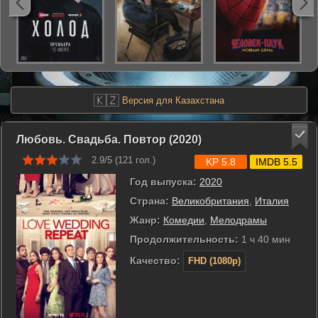
🇰🇿
Версия для Казахстана
Любовь. Свадьба. Повтор (2020)
2.9/5 (
121
гол.)
KP 5.8
IMDB 5.5
Год выпуска:
2020
Страна:
Великобритания
,
Италия
Жанр:
Комедии
,
Мелодрамы
Продолжительность:
1 ч 40 мин
Качество:
FHD (1080p)