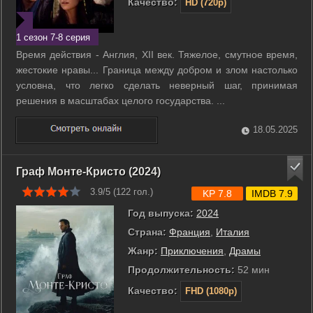
Качество:
HD (720p)
1 сезон 7-8 серия
Время действия - Англия, XII век. Тяжелое, смутное время,
жестокие нравы... Граница между добром и злом настолько
условна, что легко сделать неверный шаг, принимая
решения в масштабах целого государства. ...
18.05.2025
Граф Монте-Кристо (2024)
3.9/5 (
122
гол.)
KP 7.8
IMDB 7.9
Год выпуска:
2024
Страна:
Франция
,
Италия
Жанр:
Приключения
,
Драмы
Продолжительность:
52 мин
Качество:
FHD (1080p)