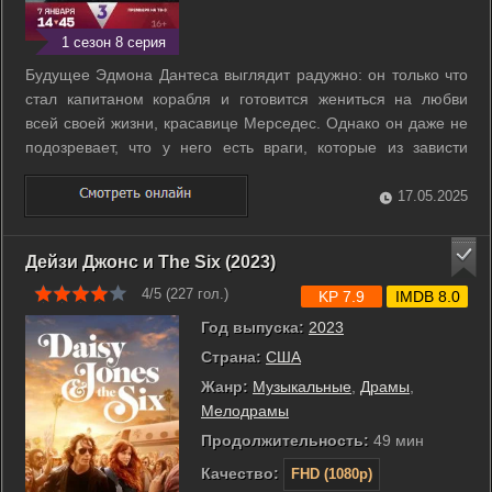
1 сезон 8 серия
Будущее Эдмона Дантеса выглядит радужно: он только что
стал капитаном корабля и готовится жениться на любви
всей своей жизни, красавице Мерседес. Однако он даже не
подозревает, что у него есть враги, которые из зависти
собираются устроить против него заговор. Эдмона
несправедливо обвиняют в бонапартизме и отправляют в
17.05.2025
тюрьму замка Иф без суда и ...
Дейзи Джонс и The Six (2023)
4/5 (
227
гол.)
KP 7.9
IMDB 8.0
Год выпуска:
2023
Страна:
США
Жанр:
Музыкальные
,
Драмы
,
Мелодрамы
Продолжительность:
49 мин
Качество:
FHD (1080p)