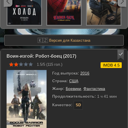
🇰🇿
Версия для Казахстана
Воин-изгой: Робот-боец (2017)
1.5/5 (
115
гол.)
IMDB 4.5
Год выпуска:
2016
Страна:
США
Жанр:
Боевики
,
Фантастика
Продолжительность:
1 ч 41 мин
Качество:
SD