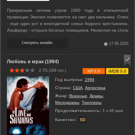
Прекрасным летним утром 1900 года в итальянской
провинции Эмилия появляются на свет два мальчика. Олмо
- еще один рот в многодетной семье бедного крестьянина.
Альфредо - отпрыск богатых помещиков. Несмотря на столь
различное социальное положение, мальчики не только
подружатся, но пронесут дружбу через всю свою жизнь. Они
17.05.2025
- дети страшных лет ...
Любовь и мрак (1994)
2.7/5 (
104
гол.)
KP 5.9
IMDB 5.0
Год выпуска:
1994
Страна:
США
,
Аргентина
Жанр:
Военные
,
Драмы
,
Мелодрамы
,
Триллеры
Продолжительность:
1 ч 45 мин
Качество:
SD