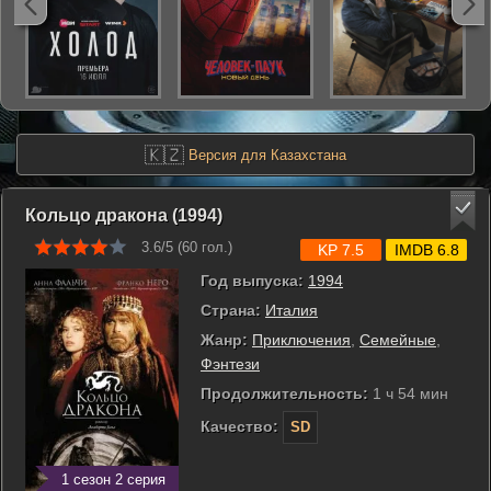
🇰🇿
Версия для Казахстана
Кольцо дракона (1994)
3.6/5 (
60
гол.)
KP 7.5
IMDB 6.8
Год выпуска:
1994
Страна:
Италия
Жанр:
Приключения
,
Семейные
,
Фэнтези
Продолжительность:
1 ч 54 мин
Качество:
SD
1 сезон 2 серия