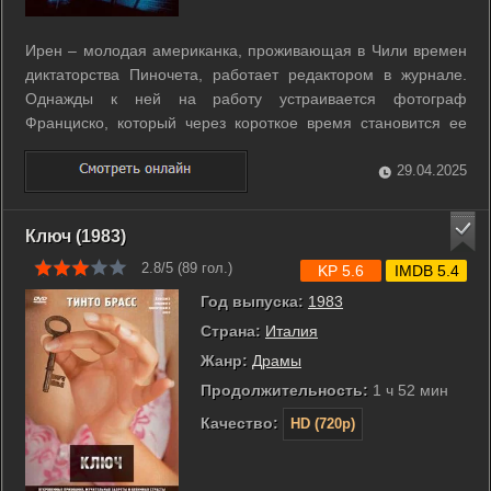
Ирен – молодая американка, проживающая в Чили времен
диктаторства Пиночета, работает редактором в журнале.
Однажды к ней на работу устраивается фотограф
Франциско, который через короткое время становится ее
любовником. Завоевав доверие Ирен, Франциско сообщает
ей, что является членом тайной политической группировки,
29.04.2025
которая борется с политическим ...
Ключ (1983)
2.8/5 (
89
гол.)
KP 5.6
IMDB 5.4
Год выпуска:
1983
Страна:
Италия
Жанр:
Драмы
Продолжительность:
1 ч 52 мин
Качество:
HD (720p)