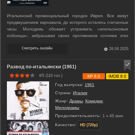
Итальянский провинциальный городок Иврея. Все живут
предвкушением карнавала, до которого остались считанные
часы. Молодежь обожает устраивать «апельсиновые
побоища», забрасывая своих противников сотнями этих
изумительных ароматных плодов. Фабио, мужчина лет 35-
40, сохранил в себе ребяческий дух и участвовал в
28.04.2025
массовых стычках, пока не закатил ...
Развод по-итальянски (1961)
4/5 (
110
гол.)
KP 8.0
IMDB 8.0
Год выпуска:
1961
Страна:
Италия
Жанр:
Драмы
,
Комедии
,
Мелодрамы
Продолжительность:
1 ч 45 мин
Качество:
HD (720p)