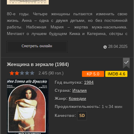
80-е годы. Четыре женщины пытаются изменить свою
жизнь. Анна – одна с двумя детьми, но без постоянной
работы. Набожная Мария – жертва мужа-насильника.
Мечтают о лучшем будущем Кикка и Катерина, сёстры с
разным характером. Женщины решают вчетвером ограбить
банк, переодевшись мужчинами. Ограбление, которое
28.04.2025
предстоит расследовать комиссару Моранди, ...
Женщина в зеркале (1984)
2.4/5 (
90
гол.)
KP 5.0
IMDB 4.6
Год выпуска:
1984
Страна:
Италия
Жанр:
Комедии
Продолжительность:
1 ч 34 мин
Качество:
SD