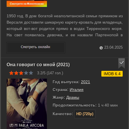
1950 год. В дом богатой неаполитанской семьи прямиком из
Версаля доставили шикарную карету-кровать для младенца,
который вот-вот родится прямо в водах Тирренского моря.
На свет появилась девочка, и ее назвали Партенопой в
честь древнегреческой нимфы, чьим именем когда-то
нарекли Неаполь. Идеальная во всем девушка жила на
23.04.2025
полную катушку: меняла ...
Она говорит со мной (2021)
3.2/5 (
147
гол.)
IMDB 6.4
Год выпуска:
2021
Страна:
Италия
Жанр:
Драмы
Продолжительность:
1 ч 40 мин
Качество:
HD (720p)