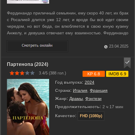
Фердинандо приличный семьянин, ему скоро 40 лет, их брак
с Росалией длится уже 12 лет, и вроде бы всё идет своим
чередом, но вот беда, он влюбляется в свою юную кузину
Анжелу, и девушка отвечает ему взаимностью. Фердинандо
решает расстаться с ненавистной - глупой женой, чтобы
быть всегда вместе с Анжелой, но как это сделать? Развод в
23.04.2025
Италии ...
Партенопа (2024)
3.4/5 (
388
гол.)
KP 6.8
IMDB 6.9
Год выпуска:
2024
Страна:
Италия
,
Франция
Жанр:
Драмы
,
Фэнтези
Продолжительность:
2 ч 17 мин
Качество:
FHD (1080p)