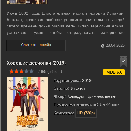
Июль 1802 года. Блистательная эпоха в истории Испании.
Богатая, красивая любовница самых влиятельных людей
своего времени донья Мария дель Пилар, герцогиня Альба,
устраивает ужин, чтобы отпраздновать завершение
строительства своего нового дворца. Среди толпы гостей
выделяются два человека, оба бывшие любовники
28.04.2025
герцогини, - Годой, премьер-министр ...
Хорошие девчонки (2019)
2.9/5 (
63
гол.)
IMDB 5.6
Год выпуска:
2019
Страна:
Италия
Жанр:
Комедии
,
Криминальные
Продолжительность:
1 ч 44 мин
Качество:
HD (720p)