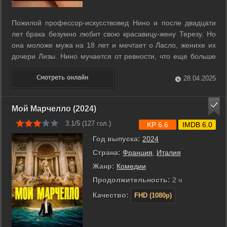
Пожилой профессор-искусствовед Нино и после двадцати
лет брака безумно любит свою красавицу-жену Терезу. Но
она моложе мужа на 18 лет и мечтает о Ласло, женихе их
дочери Лизы. Нино мучается от ревности, что еще больше
разжигает его страсть. Но доктор предупреждает
профессора, что у него высокое давление, и занятия сексом
28.04.2025
ему противопоказаны. Тогда ...
Мой Марчелло (2024)
3.1/5 (
127
гол.)
KP 6.6
IMDB 6.0
Год выпуска:
2024
Страна:
Франция
,
Италия
Жанр:
Комедии
Продолжительность:
2 ч
Качество:
FHD (1080p)