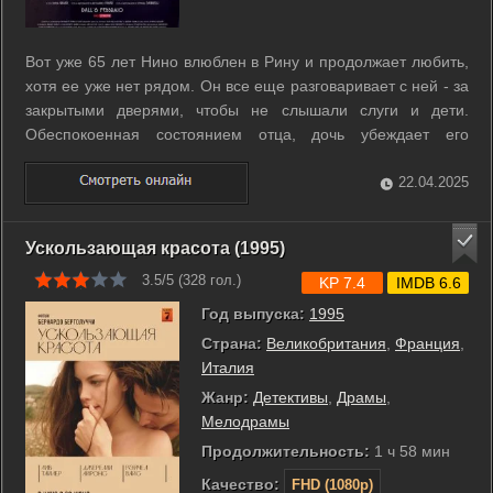
Вот уже 65 лет Нино влюблен в Рину и продолжает любить,
хотя ее уже нет рядом. Он все еще разговаривает с ней - за
закрытыми дверями, чтобы не слышали слуги и дети.
Обеспокоенная состоянием отца, дочь убеждает его
поведать историю любви писателю. ...
22.04.2025
Ускользающая красота (1995)
3.5/5 (
328
гол.)
KP 7.4
IMDB 6.6
Год выпуска:
1995
Страна:
Великобритания
,
Франция
,
Италия
Жанр:
Детективы
,
Драмы
,
Мелодрамы
Продолжительность:
1 ч 58 мин
Качество:
FHD (1080p)