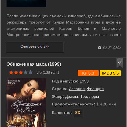
После изматывающих съемок и кинопроб, где амбициозные
режиссеры требуют от Кьяры Мастроянни игры в духе ее
знаменитых родителей Катрин Денев и Марчелло
Мастроянни, она принимает решение жить жизнью своего
отца. Для родных и близких друзей актрисы такая перемена
вызывает целую бурю эмоций от удивления до возмущения
28.04.2025
и восторженности. Но когда ...
Обнаженная маха (1999)
3/5 (
138
гол.)
KP 6.3
IMDB 5.6
Год выпуска:
1999
Страна:
Испания
,
Франция
Жанр:
Драмы
,
Триллеры
Продолжительность:
1 ч 30 мин
Качество:
SD