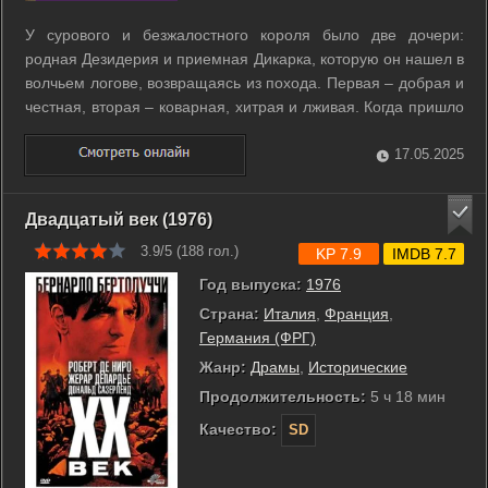
У сурового и безжалостного короля было две дочери:
родная Дезидерия и приемная Дикарка, которую он нашел в
волчьем логове, возвращаясь из похода. Первая – добрая и
честная, вторая – коварная, хитрая и лживая. Когда пришло
время Дезидерии выходить замуж и получить в наследство
от отца кольцо дракона – символ абсолютной власти над
17.05.2025
огромным ...
Двадцатый век (1976)
3.9/5 (
188
гол.)
KP 7.9
IMDB 7.7
Год выпуска:
1976
Страна:
Италия
,
Франция
,
Германия (ФРГ)
Жанр:
Драмы
,
Исторические
Продолжительность:
5 ч 18 мин
Качество:
SD