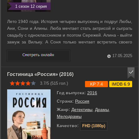
1 сезон 12 серия
Лето 1940 года. История четырех выпускниц и подруг Любы,
Ани, Сони и Алины. Люба мечтает стать актрисой и сыграть
свадьбу с одноклассником и поэтом Сережей. Алина - выйти
замуж за Вильку. А Соня только мечтает встретить своего
возлюбленного - умного, начитанного, интересного, и
всячески избегает по уши влюблённого в неё Осю. У Ани
17.05.2025
свои тайные ...
Гостиница «Россия» (2016)
3.7/5 (
515
гол.)
KP 7.4
IMDB 6.9
Год выпуска:
2016
Страна:
Россия
Жанр:
Детективы
,
Драмы
,
Мелодрамы
Качество:
FHD (1080p)