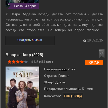
1 сезон 4 серия
У Петра Авдеича позади десять лет тюрьмы - десять
несправедливых лет за контрреволюционную пропаганду.
Он вернулся в свой обветшалый дом, на улицу, где все
соседи его сторонятся. Но теперь он обрёл главное -
свободу, с которой не намерен расставаться ни при каких
обстоятельствах. Наступление немецких войск, недоверие
18.05.2025
внучки и её товарища - ничто ...
В парке Чаир (2025)
4.1/5 (
414
гол.)
KP 7.9
Год выпуска:
2022
Страна:
Россия
Жанр:
Драмы
Продолжительность:
51 мин
Качество:
FHD (1080p)