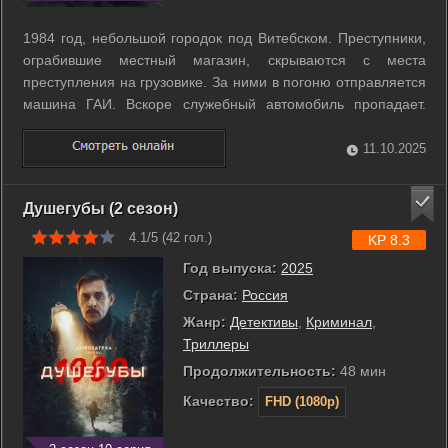
1984 год, небольшой городок под Витебском. Преступники,
ограбившие местный магазин, скрываются с места
преступления на грузовике. За ними в погоню отправляется
машина ГАИ. Вскоре служебный автомобиль пропадает.
Начинаются поиски преступников и сотрудника ГАИ, однако
вместо них в лесу обнаруживают труп девушки. Дело
11.10.2025
поручают местному сотруднику ...
Душегубы (2 сезон)
4.1/5 (
42
гол.)
KP 8.3
Год выпуска:
2025
Страна:
Россия
Жанр:
Детективы
,
Криминал
,
Триллеры
Продолжительность:
48 мин
Качество:
FHD (1080p)