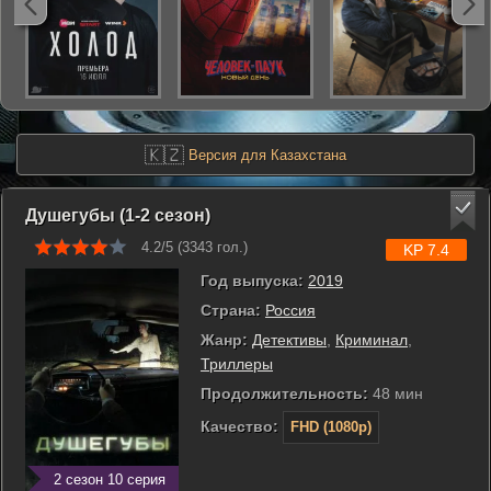
🇰🇿
Версия для Казахстана
Душегубы (1-2 сезон)
4.2/5 (
3343
гол.)
KP 7.4
Год выпуска:
2019
Страна:
Россия
Жанр:
Детективы
,
Криминал
,
Триллеры
Продолжительность:
48 мин
Качество:
FHD (1080p)
2 сезон 10 серия