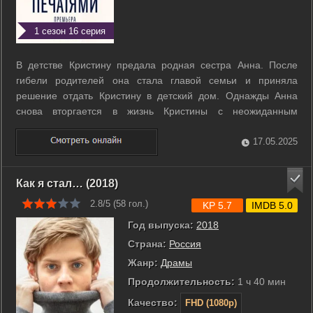
1 сезон 16 серия
В детстве Кристину предала родная сестра Анна. После
гибели родителей она стала главой семьи и приняла
решение отдать Кристину в детский дом. Однажды Анна
снова вторгается в жизнь Кристины с неожиданным
предложением, и все переворачивается с ног на голову.
Теперь Кристине предстоит встать во главе семейного
17.05.2025
бизнеса и выяснить, кому из своих «чужих ...
Как я стал… (2018)
2.8/5 (
58
гол.)
KP 5.7
IMDB 5.0
Год выпуска:
2018
Страна:
Россия
Жанр:
Драмы
Продолжительность:
1 ч 40 мин
Качество:
FHD (1080p)