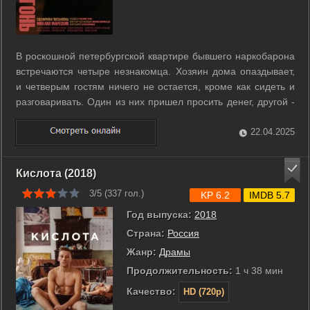
В роскошной петербургской квартире бывшего наркобарона
встречаются четыре незнакомца. Хозяин дома опаздывает,
и четверым гостям ничего не остается, кроме как сидеть и
разговаривать. Один из них пришел просить денег, другой -
оружие, третий - с целью шантажа, а четвертый - чтобы
убить третьего. Слово за слово, и безобидный разговор
22.04.2025
между ожидающими ...
Кислота (2018)
3/5 (
337
гол.)
KP 6.2
IMDB 5.7
Год выпуска:
2018
Страна:
Россия
Жанр:
Драмы
Продолжительность:
1 ч 38 мин
Качество:
HD (720p)