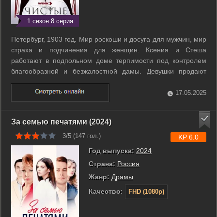
1 сезон 8 серия
Петербург, 1903 год. Мир роскоши и досуга для мужчин, мир
страха и подчинения для женщин. Ксения и Стеша
работают в подпольном доме терпимости под контролем
благообразной и безжалостной дамы. Девушки продают
мужчинам тело, чувства, флирт и иллюзию любви. Кажется,
кроме красоты у них ничего нет. На самом же деле им
17.05.2025
доступна тайная сила - чистота ...
За семью печатями (2024)
3/5 (
147
гол.)
KP 6.0
Год выпуска:
2024
Страна:
Россия
Жанр:
Драмы
Качество:
FHD (1080p)