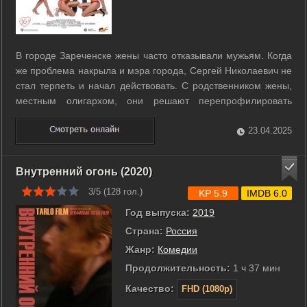
В городе Зареченске жены часто отказывали мужьям. Когда
же проблема накрыла и мэра города, Сергей Николаевич не
стал терпеть и начал действовать. С родственником жены,
местным олигархом, они решают перепрофилировать
построенный на противоположном берегу реки санаторий в
«Оздоровительный центр». Для чего бизнесмен приглашает
23.04.2025
из столицы специально ...
Внутренний огонь (2020)
3/5 (
128
гол.)
KP 5.9
IMDB 6.0
Год выпуска:
2019
Страна:
Россия
Жанр:
Комедии
Продолжительность:
1 ч 37 мин
Качество:
FHD (1080p)