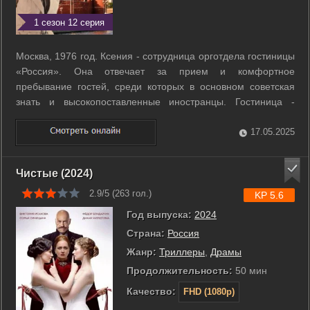
1 сезон 12 серия
Москва, 1976 год. Ксения - сотрудница орготдела гостиницы
«Россия». Она отвечает за прием и комфортное
пребывание гостей, среди которых в основном советская
знать и высокопоставленные иностранцы. Гостиница -
целый мир, не похожий на обыденную советскую
реальность. Здесь ощущается дыхание другой жизни,
17.05.2025
роскошной, неизвестной, притягательной. Это ...
Чистые (2024)
2.9/5 (
263
гол.)
KP 5.6
Год выпуска:
2024
Страна:
Россия
Жанр:
Триллеры
,
Драмы
Продолжительность:
50 мин
Качество:
FHD (1080p)