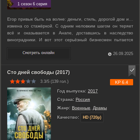
1 сезон 6 серия
Егор привык быть на волне: деньги, стиль, дорогой дом и…
измена со стажёркой. С одним неловким шагом он теряет
всё и оказывается в Анапе, доставшись в наследство
виноградники. И вот этот серьёзный бизнесмен пытается
освоить фермерство, приспособиться к размеренному
ритму малой родины и разобраться, сможет ли вернуть не
26.09.2025
только доход, но и ту самую ...
Сто дней свободы (2017)
3.3/5 (
139
гол.)
KP 6.4
Год выпуска:
2017
Страна:
Россия
Жанр:
Военные
,
Драмы
Качество:
HD (720p)