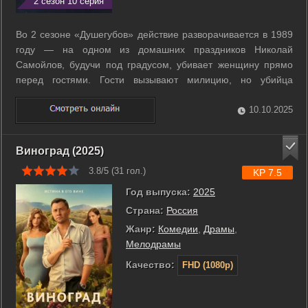
2 сезон 10 серия
Во 2 сезоне «Душегубов» действие разворачивается в 1989
году — на одном из домашних праздников Николай
Самойлов, будучи под градусом, убивает женщину прямо
перед гостями. Гости вызывают милицию, но убийца
успевает исчезнуть. Столичный следователь Максим
Ковальский берётся за дело и вскоре выходит на след
10.10.2025
Самойлова — оказывается, это и есть тот ...
Виноград (2025)
3.8/5 (
31
гол.)
KP 7.5
Год выпуска:
2025
Страна:
Россия
Жанр:
Комедии
,
Драмы
,
Мелодрамы
Качество:
FHD (1080p)