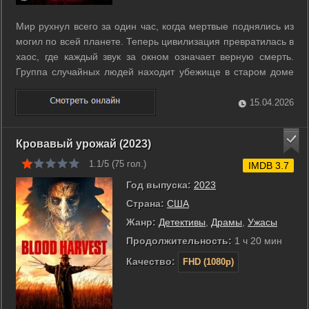
Мир рухнул всего за один час, когда мертвые поднялись из
могил по всей планете. Теперь цивилизация превратилась в
хаос, где каждый звук за окном означает верную смерть.
Группа случайных людей находит убежище в старом доме
на окраине города. Они баррикадируют двери, чтобы
спастись от неумолимого натиска кровожадных существ.
15.04.2026
Снаружи отряды ...
Кровавый урожай (2023)
1.1/5 (
75
гол.)
IMDB 3.7
Год выпуска:
2023
Страна:
США
Жанр:
Детективы
,
Драмы
,
Ужасы
Продолжительность:
1 ч 20 мин
Качество:
FHD (1080p)