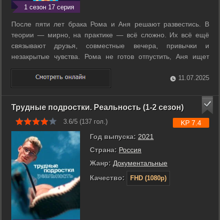
1 сезон 17 серия
После пяти лет брака Рома и Аня решают развестись. В
теории — мирно, на практике — всё сложно. Их всё ещё
связывают друзья, совместные вечера, привычки и
незакрытые чувства. Рома не готов отпустить, Аня ищет
свободу и бросается в новые отношения. Их окружение —
молодые родители и холостяки — боится, что без Ромы и
11.07.2025
Ани распадётся вся компания. Но ...
Трудные подростки. Реальность (1-2 сезон)
3.6/5 (
137
гол.)
KP 7.4
Год выпуска:
2021
Страна:
Россия
Жанр:
Документальные
Качество:
FHD (1080p)