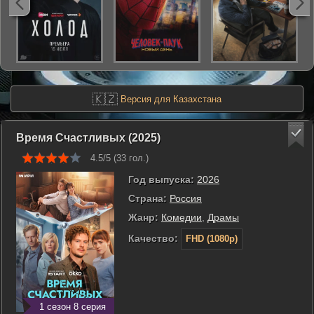
🇰🇿
Версия для Казахстана
Время Счастливых (2025)
4.5/5 (
33
гол.)
Год выпуска:
2026
Страна:
Россия
Жанр:
Комедии
,
Драмы
Качество:
FHD (1080p)
1 сезон 8 серия