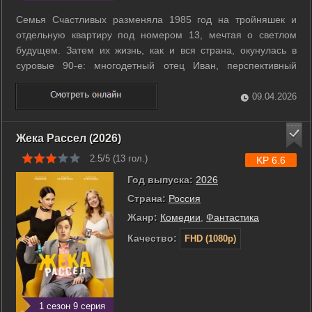
Семья Счастливых разменяла 1985 год на тройняшек и
отдельную квартиру под номером 13, мечтая о светлом
будущем. Затем их жизнь, как и вся страна, окунулась в
суровые 90-е: многодетный отец Иван, перспективный
кандидат наук, вынужден торговать на рынке, пока жена
Марина пытается прокормить семью. Пройдут десятилетия,
09.04.2026
их дети станут взрослыми, а в ...
Жека Рассел (2026)
2.5/5 (
13
гол.)
KP 6.6
Год выпуска:
2026
Страна:
Россия
Жанр:
Комедии
,
Фантастика
Качество:
FHD (1080p)
1 сезон 9 серия