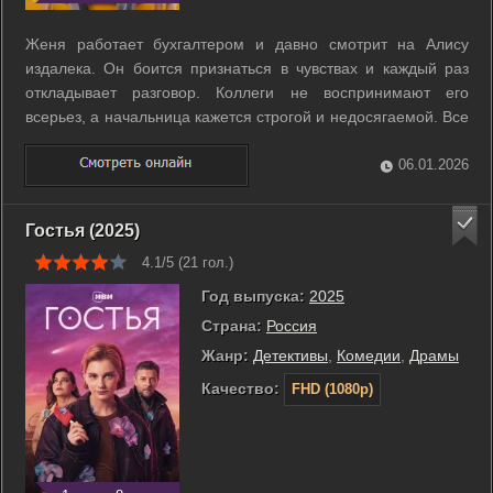
Женя работает бухгалтером и давно смотрит на Алису
издалека. Он боится признаться в чувствах и каждый раз
откладывает разговор. Коллеги не воспринимают его
всерьез, а начальница кажется строгой и недосягаемой. Все
меняется, когда Женя случайно узнает ее секрет и
оказывается втянутым в странные события. Вскоре он
06.01.2026
просыпается в теле собаки и ...
Гостья (2025)
4.1/5 (
21
гол.)
Год выпуска:
2025
Страна:
Россия
Жанр:
Детективы
,
Комедии
,
Драмы
Качество:
FHD (1080p)