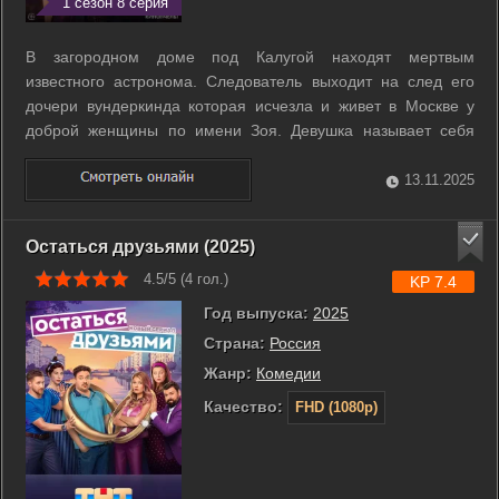
1 сезон 8 серия
В загородном доме под Калугой находят мертвым
известного астронома. Следователь выходит на след его
дочери вундеркинда которая исчезла и живет в Москве у
доброй женщины по имени Зоя. Девушка называет себя
Мариной скрывает прошлое и меняет истории о себе а в ее
вещах появляются документы с другими именами. По мере
13.11.2025
расследования Зоя понимает что ...
Остаться друзьями (2025)
4.5/5 (
4
гол.)
KP 7.4
Год выпуска:
2025
Страна:
Россия
Жанр:
Комедии
Качество:
FHD (1080p)