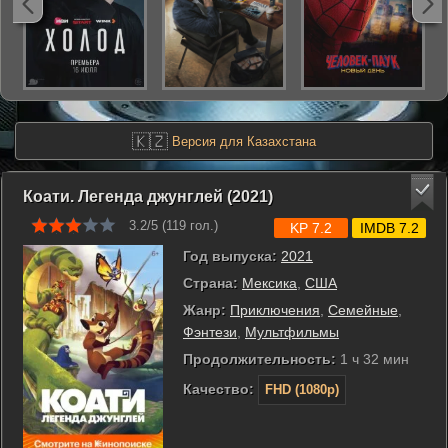
🇰🇿
Версия для Казахстана
Коати. Легенда джунглей (2021)
3.2/5 (
119
гол.)
KP 7.2
IMDB 7.2
Год выпуска:
2021
Страна:
Мексика
,
США
Жанр:
Приключения
,
Семейные
,
Фэнтези
,
Мультфильмы
Продолжительность:
1 ч 32 мин
Качество:
FHD (1080p)