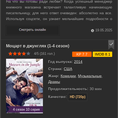
На что вы готовы ради любви? Когда успешный менеджер
книжного магазина встречает талантливую начинающую
писательницу, для него ответ очевиден: абсолютно на все.
Используя соцсети, он узнает мельчайшие подробности о
жизни девушки, чтобы подобраться к ней как можно ближе.
Милая влюбленность перерастает в опасную одержимость.
19.05.2025
Парень готов тихо и ...
Моцарт в джунглях (1-4 сезон)
4/5 (
161
гол.)
KP 7.7
IMDB 8.1
Год выпуска:
2014
Страна:
США
Жанр:
Комедии
,
Музыкальные
,
Драмы
Продолжительность:
30 мин
Качество:
HD (720p)
4 сезон 10 серия