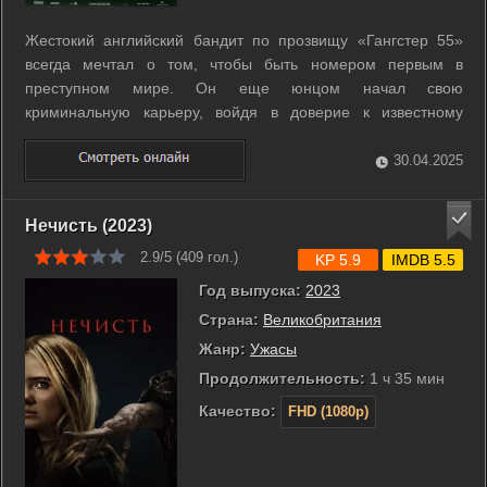
Жестокий английский бандит по прозвищу «Гангстер 55»
всегда мечтал о том, чтобы быть номером первым в
преступном мире. Он еще юнцом начал свою
криминальную карьеру, войдя в доверие к известному
гангстеру Фредди Мэйсу и став его другом. Ненадолго.
Настоящий психопат, Гангстер 55, не колеблясь, разжигает
30.04.2025
потушенный было пожар войны между бандами. В ...
Нечисть (2023)
2.9/5 (
409
гол.)
KP 5.9
IMDB 5.5
Год выпуска:
2023
Страна:
Великобритания
Жанр:
Ужасы
Продолжительность:
1 ч 35 мин
Качество:
FHD (1080p)