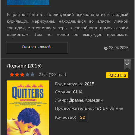
В центре сюжета - голливудский психоаналитик и заядлый
курильщик марихуаны, находящийся во власти личной
трагедии, с отсутствием веры в способность помочь своим
пациентам. Тем не менее он вынужден принимать
бесконечно страдающих знаменитостей... ...
28.04.2025
Лодыри (2015)
2.6/5 (
132
гол.)
IMDB 5.3
Год выпуска:
2015
Страна:
США
Жанр:
Драмы
,
Комедии
Продолжительность:
1 ч 35 мин
Качество:
SD