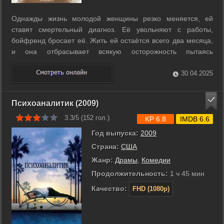
Однажды жизнь молодой женщины резко меняется, ей
ставят смертельный диагноз. Её увольняют с работы,
бойфренд бросает её. Жить ей остаётся всего два месяца,
и она отбрасывает всякую осторожность пытаясь
осуществить напоследок свои несбывшиеся желания... ...
30.04.2025
Психоаналитик (2009)
3.3/5 (
152
гол.)
KP 6.8
IMDB 6.6
Год выпуска:
2009
Страна:
США
Жанр:
Драмы
,
Комедии
Продолжительность:
1 ч 45 мин
Качество:
FHD (1080p)