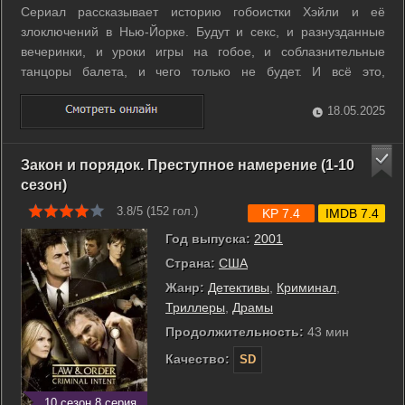
Сериал рассказывает историю гобоистки Хэйли и её
злоключений в Нью-Йорке. Будут и секс, и разнузданные
вечеринки, и уроки игры на гобое, и соблазнительные
танцоры балета, и чего только не будет. И всё это,
разумеется, с классической музыкой фоном и
выступлениями в Нью-Йоркской Филармонии под
18.05.2025
руководством старого дирижёра Томаса и нового дирижёра
...
Закон и порядок. Преступное намерение (1-10
сезон)
3.8/5 (
152
гол.)
KP 7.4
IMDB 7.4
Год выпуска:
2001
Страна:
США
Жанр:
Детективы
,
Криминал
,
Триллеры
,
Драмы
Продолжительность:
43 мин
Качество:
SD
10 сезон 8 серия