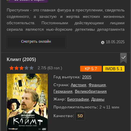
Преступник - это главная фигура в преступлении, свидетель
содеянного, а зачастую и жертва жестоких жизненных
обстоятельств. Постоянными действующими лицами
сериала являются нью-йоркские детективы департамента
по расследованию убийств. Главный герой -
проницательный детектив Роберт Горен работает в паре с
18.05.2025
женщиной-детективом Алекс Имс. Возглавляет ...
Климт (2005)
2.7/5 (
63
гол.)
KP 5.7
IMDB 5.1
Год выпуска:
2005
Страна:
Австрия
,
Франция
,
Германия
,
Великобритания
Жанр:
Биографии
,
Драмы
Продолжительность:
2 ч 11 мин
Качество:
SD