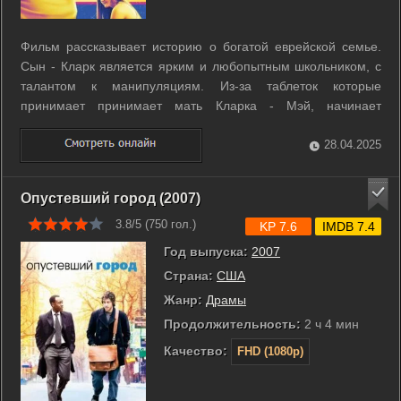
Фильм рассказывает историю о богатой еврейской семье.
Сын - Кларк является ярким и любопытным школьником, с
талантом к манипуляциям. Из-за таблеток которые
принимает принимает мать Кларка - Мэй, начинает
рушиться семья. Сам Кларк думает о бегстве из дома, но он
должен решить, куда идти. ...
28.04.2025
Опустевший город (2007)
3.8/5 (
750
гол.)
KP 7.6
IMDB 7.4
Год выпуска:
2007
Страна:
США
Жанр:
Драмы
Продолжительность:
2 ч 4 мин
Качество:
FHD (1080p)