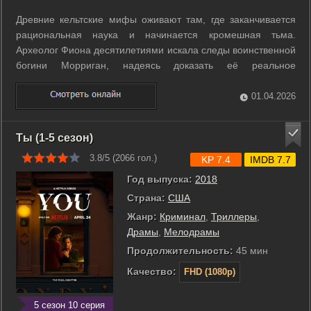
Древние кельтские мифы оживают там, где заканчивается
рациональная наука и начинается кромешная тьма.
Археолог Фиона десятилетиями искала следы воинственной
богини Морриган, надеясь доказать её реальное
существование. В надежде восстановить отношения с
дочерью Лили, она берет девочку на раскопки в
01.04.2026
изолированный ирландский остров усыпальниц. ...
Ты (1-5 сезон)
3.8/5 (
2066
гол.)
KP 7.4
IMDB 7.7
Год выпуска:
2018
Страна:
США
Жанр:
Криминал
,
Триллеры
,
Драмы
,
Мелодрамы
Продолжительность:
45 мин
Качество:
FHD (1080p)
5 сезон 10 серия