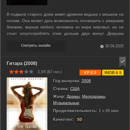
В подвале старого дома живёт древняя ведьма с мешком на
голове. Она может дать возможность поговорить с умершим
близким, вернув любого человека из мира мёртвых, но не
стоит злоупотреблять этим дольше двух минут. Девушка
Айрис получает зловещее здание в наследство от отца и
становится не только хозяйкой ведьмы, но и её заложницей.
30.04.2025
...
Гитара (2008)
3.3/5 (
67
гол.)
KP 6.9
IMDB 6.5
Год выпуска:
2008
Страна:
США
Жанр:
Драмы
,
Мелодрамы
,
Музыкальные
Продолжительность:
1 ч 35 мин
Качество:
SD