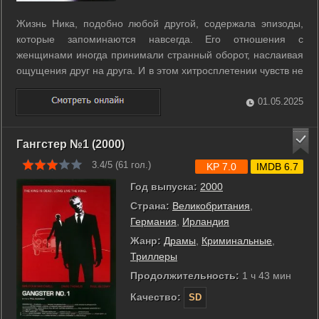
Жизнь Ника, подобно любой другой, содержала эпизоды,
которые запоминаются навсегда. Его отношения с
женщинами иногда принимали странный оборот, наслаивая
ощущения друг на друга. И в этом хитросплетении чувств не
все события и поступки были объяснимы... ...
01.05.2025
Гангстер №1 (2000)
3.4/5 (
61
гол.)
KP 7.0
IMDB 6.7
Год выпуска:
2000
Страна:
Великобритания
,
Германия
,
Ирландия
Жанр:
Драмы
,
Криминальные
,
Триллеры
Продолжительность:
1 ч 43 мин
Качество:
SD