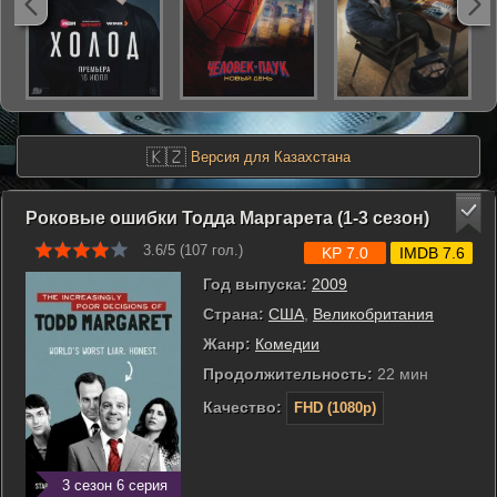
🇰🇿
Версия для Казахстана
Роковые ошибки Тодда Маргарета (1-3 сезон)
3.6/5 (
107
гол.)
KP 7.0
IMDB 7.6
Год выпуска:
2009
Страна:
США
,
Великобритания
Жанр:
Комедии
Продолжительность:
22 мин
Качество:
FHD (1080p)
3 сезон 6 серия