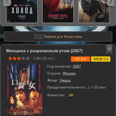
🇰🇿
Версия для Казахстана
Женщина с разрезанным ртом (2007)
2.8/5 (
55
гол.)
KP 5.6
IMDB 5.5
Год выпуска:
2007
Страна:
Япония
Жанр:
Ужасы
Продолжительность:
1 ч 30 мин
Качество:
SD