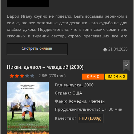
Барри Игану крупно не повезло. Быть восьмым ребенком в
семье, где все остальные дети девчонки - это судьба не для
слабых духом. Неудивительно, что в тени своих семи явно
склонных к тирании сестер, строго пресекавших все его
попытки завести романтические отношения, парень вырос
жутким невротиком с кучей комплексов. Барри уже глубоко
21.04.2025
за тридцать, он ...
Никки, дьявол – младший (2000)
2.8/5 (
776
гол.)
KP 6.0
IMDB 5.3
Год выпуска:
2000
Страна:
США
Жанр:
Комедии
,
Фэнтези
Продолжительность:
1 ч 30 мин
Качество:
FHD (1080p)