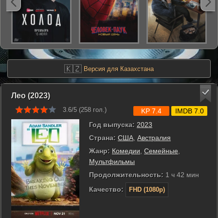
🇰🇿
Версия для Казахстана
Лео (2023)
3.6/5 (
258
гол.)
KP 7.4
IMDB 7.0
Год выпуска:
2023
Страна:
США
,
Австралия
Жанр:
Комедии
,
Семейные
,
Мультфильмы
Продолжительность:
1 ч 42 мин
Качество:
FHD (1080p)