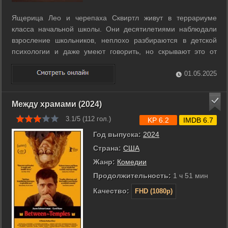
Ящерица Лео и черепаха Сквиртл живут в террариуме
класса начальной школы. Они десятилетиями наблюдали
взросление школьников, неплохо разбираются в детской
психологии и даже умеют говорить, но скрывают это от
людей. Однажды Лео слышит, что ящерицы его вида живут
до 75 лет, а когда вычисляет, что ему уже 74, то в ужасе
01.05.2025
осознаёт, что жизнь прошла, а ...
Между храмами (2024)
3.1/5 (
112
гол.)
KP 6.2
IMDB 6.7
Год выпуска:
2024
Страна:
США
Жанр:
Комедии
Продолжительность:
1 ч 51 мин
Качество:
FHD (1080p)