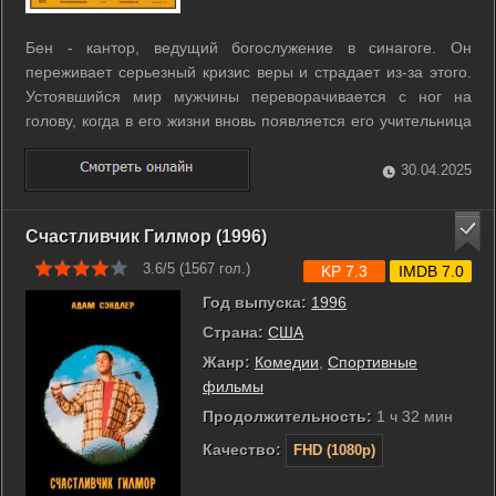
Бен - кантор, ведущий богослужение в синагоге. Он
переживает серьезный кризис веры и страдает из-за этого.
Устоявшийся мир мужчины переворачивается с ног на
голову, когда в его жизни вновь появляется его учительница
музыки из начальной школы. Только на этот раз она
становится ученицей Бена и готовится принять бат-мицву. ...
30.04.2025
Счастливчик Гилмор (1996)
3.6/5 (
1567
гол.)
KP 7.3
IMDB 7.0
Год выпуска:
1996
Страна:
США
Жанр:
Комедии
,
Спортивные
фильмы
Продолжительность:
1 ч 32 мин
Качество:
FHD (1080p)