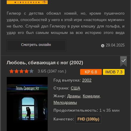
Гилмор с детства обожал хоккей, но, кроме пушечного
удара, способностей у него к этой игре «настоящих мужчин»
не было. Случай дал Гилмору в руки клюшку для гольфа, и
удар его был самым мощным за всю историю этого вида
спорта, который парень так презирал. Но на одном
презрении далеко не уедешь, а призовые в гольфе
29.04.2025
немаленькие. ...
Любовь, сбивающая с ног (2002)
3.6/5 (
1047
гол.)
KP 6.8
IMDB 7.3
Год выпуска:
2002
Страна:
США
Жанр:
Драмы
,
Комедии
,
Мелодрамы
Продолжительность:
1 ч 35 мин
Качество:
FHD (1080p)