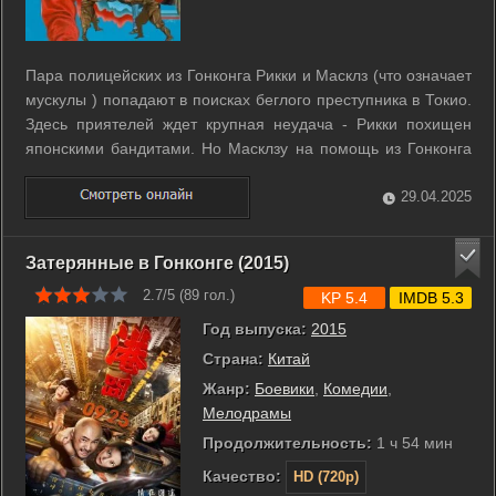
Пара полицейских из Гонконга Рикки и Масклз (что означает
мускулы ) попадают в поисках беглого преступника в Токио.
Здесь приятелей ждет крупная неудача - Рикки похищен
японскими бандитами. Но Масклзу на помощь из Гонконга
спешит подкрепление в лице... мелких мошенников,
которые умудряются попадать в самые жуткие и смешные
29.04.2025
передряги. Правда среди ...
Затерянные в Гонконге (2015)
2.7/5 (
89
гол.)
KP 5.4
IMDB 5.3
Год выпуска:
2015
Страна:
Китай
Жанр:
Боевики
,
Комедии
,
Мелодрамы
Продолжительность:
1 ч 54 мин
Качество:
HD (720p)