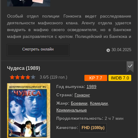
Особый отдел полиции Гонконга ведет расследование
деятельности мафиозного клана. Агенту отдела удается
внедрить в мафию своего осведомителя, но в Бангкоке
мафия расправляется с кротом. Полицейский из Бангкока и
специальный агент начинают совместную операцию по
ликвидации мафиозного клана. ...
30.04.2025
Чудеса (1989)
3.6/5 (
119
гол.)
KP 7.7
IMDB 7.0
Год выпуска:
1989
Страна:
Гонконг
Жанр:
Боевики
,
Комедии
,
Криминальные
Продолжительность:
2 ч 7 мин
Качество:
FHD (1080p)