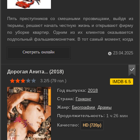
Пять преступников со смешными прозвищами, выйдя из
тюрьмы, решают начать честную жизнь и открывают фирму
по уборке квартир. Одним из их клиентов оказывается
подпольный фальшивомонетчик. В тот самый момент, когда
шеф полиции собирался взять фальшивомонетчика с
поличным, друзья занимались уборкой в его доме и
23.04.2025
случайно прихватили чемоданчик с ...
Дорогая Анита... (2018)
3.2/5 (
79
гол.)
IMDB 6.5
Год выпуска:
2018
Страна:
Гонконг
Жанр:
Биографии
,
Драмы
Продолжительность:
1 ч 26 мин
Качество:
HD (720p)