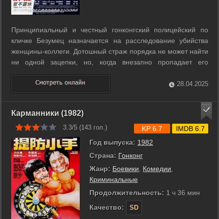
Принципиальный и честный гонконгский полицейский по
кличке Безумец назначается на расследование убийства
женщины-коллеги. Дотошный страж порядка не может найти
ни одной зацепки, но, когда внезапно пропадает его
невеста, тоже сотрудница полиции, становится ясно, что
Безумцу придётся иметь дело с серийным убийцей. ...
28.04.2025
Карманники (1982)
3.3/5 (
143
гол.)
KP 6.7
IMDB 6.7
Год выпуска:
1982
Страна:
Гонконг
Жанр:
Боевики
,
Комедии
,
Криминальные
Продолжительность:
1 ч 36 мин
Качество:
SD