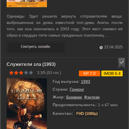
Однажды Эдит решила вернуть отправителям вещи,
выброшенные из дома известной поп-дивы Аниты после
того, как она скончалась в 2003 году. Этот жест оживил её
образ в сердцах пяти самых преданных поклонниц. ...
23.04.2025
Служители зла (1993)
3.3/5 (
53
гол.)
KP 7.0
IMDB 6.4
Год выпуска:
1993
Страна:
Гонконг
Жанр:
Боевики
,
Фэнтези
Продолжительность:
1 ч 47 мин
Качество:
FHD (1080p)