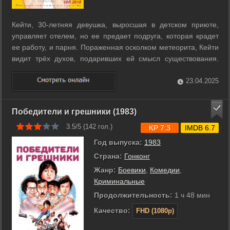
Кейти, 30-летняя девушка, выросшая в детском приюте,
управляет отелем, но ее предает подруга, которая крадет
ее работу, и парня. Пораженная осколком метеорита, Кейти
видит трёх духов, подаривших ей смысл существования.
Она открывает свой собственный тематический отель и
делает всё, чтобы исполнить желания трёх призраков, чтобы
23.04.2025
те могли покоиться с ...
Победители и грешники (1983)
3.5/5 (
142
гол.)
KP 7.3
IMDB 6.7
Год выпуска:
1983
Страна:
Гонконг
Жанр:
Боевики
,
Комедии
,
Криминальные
Продолжительность:
1 ч 48 мин
Качество:
FHD (1080p)