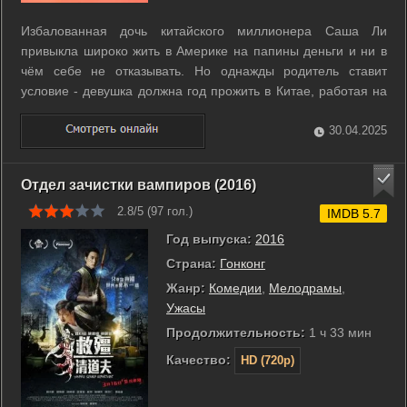
Избалованная дочь китайского миллионера Саша Ли
привыкла широко жить в Америке на папины деньги и ни в
чём себе не отказывать. Но однажды родитель ставит
условие - девушка должна год прожить в Китае, работая на
его собственной фабрике по производству игрушек.
Сначала Саша приходит в ужас от подобной перспективы,
30.04.2025
но вскоре она найдёт себя в ...
Отдел зачистки вампиров (2016)
2.8/5 (
97
гол.)
IMDB 5.7
Год выпуска:
2016
Страна:
Гонконг
Жанр:
Комедии
,
Мелодрамы
,
Ужасы
Продолжительность:
1 ч 33 мин
Качество:
HD (720p)