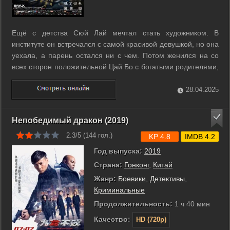
Ещё с детства Сюй Лай мечтал стать художником. В
институте он встречался с самой красивой девушкой, но она
уехала, а парень остался ни с чем. Потом женился на со
всех сторон положительной Цай Бо с богатыми родителями,
семейный бизнес, стабильная работа, и мечта детства как-
то подзабылась. Теперь он - респектабельный и несчастный
28.04.2025
человек, а жена ...
Непобедимый дракон (2019)
2.3/5 (
144
гол.)
KP 4.8
IMDB 4.2
Год выпуска:
2019
Страна:
Гонконг
,
Китай
Жанр:
Боевики
,
Детективы
,
Криминальные
Продолжительность:
1 ч 40 мин
Качество:
HD (720p)