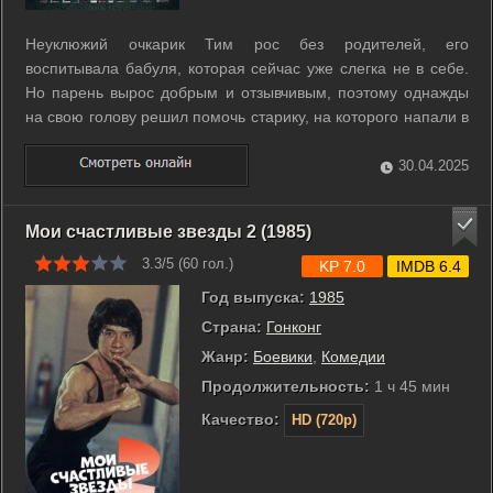
Неуклюжий очкарик Тим рос без родителей, его
воспитывала бабуля, которая сейчас уже слегка не в себе.
Но парень вырос добрым и отзывчивым, поэтому однажды
на свою голову решил помочь старику, на которого напали в
тёмном переулке. На следующий день выяснилось, что
нападавший был вампиром, а у Тима врождённый
30.04.2025
иммунитет к укусам этих тварей, поэтому ...
Мои счастливые звезды 2 (1985)
3.3/5 (
60
гол.)
KP 7.0
IMDB 6.4
Год выпуска:
1985
Страна:
Гонконг
Жанр:
Боевики
,
Комедии
Продолжительность:
1 ч 45 мин
Качество:
HD (720p)