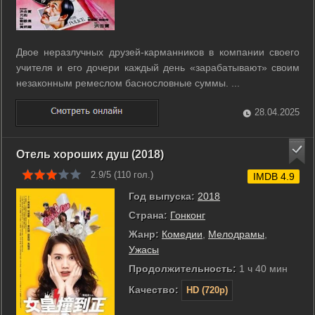
Двое неразлучных друзей-карманников в компании своего
учителя и его дочери каждый день «зарабатывают» своим
незаконным ремеслом баснословные суммы. ...
28.04.2025
Отель хороших душ (2018)
2.9/5 (
110
гол.)
IMDB 4.9
Год выпуска:
2018
Страна:
Гонконг
Жанр:
Комедии
,
Мелодрамы
,
Ужасы
Продолжительность:
1 ч 40 мин
Качество:
HD (720p)