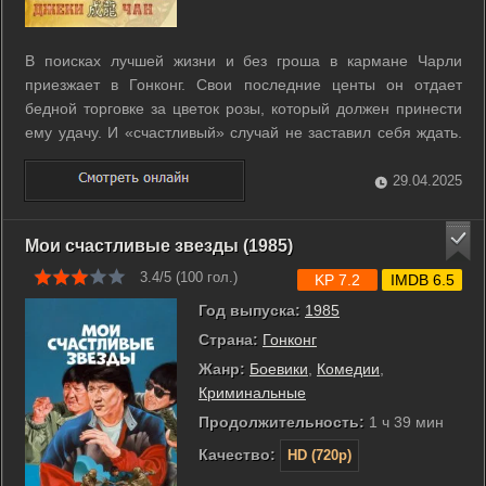
В поисках лучшей жизни и без гроша в кармане Чарли
приезжает в Гонконг. Свои последние центы он отдает
бедной торговке за цветок розы, который должен принести
ему удачу. И «счастливый» случай не заставил себя ждать.
Парень становится невольным участником перестрелки двух
криминальных группировок и выносит из-под огня одного из
29.04.2025
боссов. Умирая, ...
Мои счастливые звезды (1985)
3.4/5 (
100
гол.)
KP 7.2
IMDB 6.5
Год выпуска:
1985
Страна:
Гонконг
Жанр:
Боевики
,
Комедии
,
Криминальные
Продолжительность:
1 ч 39 мин
Качество:
HD (720p)