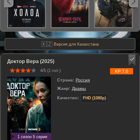
🇰🇿
Версия для Казахстана
Доктор Вера (2025)
4/5 (
1
гол.)
KP 7.0
Страна:
Россия
Жанр:
Драмы
Качество:
FHD (1080p)
1 сезон 5 серия