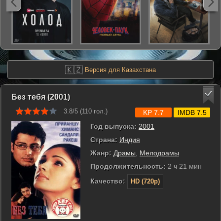
🇰🇿
Версия для Казахстана
Без тебя (2001)
3.8/5 (
110
гол.)
KP 7.7
IMDB 7.5
Год выпуска:
2001
Страна:
Индия
Жанр:
Драмы
,
Мелодрамы
Продолжительность:
2 ч 21 мин
Качество:
HD (720p)