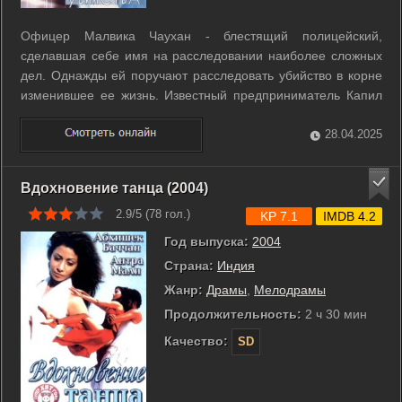
Офицер Малвика Чаухан - блестящий полицейский,
сделавшая себе имя на расследовании наиболее сложных
дел. Однажды ей поручают расследовать убийство в корне
изменившее ее жизнь. Известный предприниматель Капил
Шрама найден мертвым при странных обстоятельствах. r r
Малвика берется за расследование, но обнаруживает, что
28.04.2025
убийство совершено неизвестным ...
Вдохновение танца (2004)
2.9/5 (
78
гол.)
KP 7.1
IMDB 4.2
Год выпуска:
2004
Страна:
Индия
Жанр:
Драмы
,
Мелодрамы
Продолжительность:
2 ч 30 мин
Качество:
SD