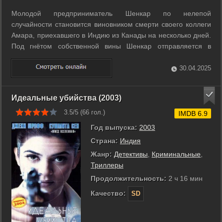
Молодой предприниматель Шенкар по нелепой
случайности становится виновником смерти своего коллеги
Амара, приехавшего в Индию из Канады на несколько дней.
Под гнётом собственной вины Шенкар отправляется в
Канаду, чтобы хоть как-то помочь родственникам Амара.
Здесь он знакомится с Пийей - невестой Амара. Шенкар
30.04.2025
влюбляется в Пийю, но сможет ли он ...
Идеальные убийства (2003)
3.5/5 (
66
гол.)
IMDB 6.9
Год выпуска:
2003
Страна:
Индия
Жанр:
Детективы
,
Криминальные
,
Триллеры
Продолжительность:
2 ч 16 мин
Качество:
SD