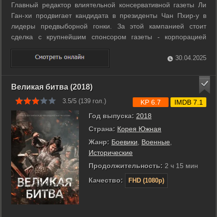
Главный редактор влиятельной консервативной газеты Ли
Ган-хи продвигает кандидата в президенты Чан Пхир-у в
лидеры предвыборной гонки. За этой кампанией стоит
сделка с крупнейшим спонсором газеты - корпорацией
Mirae Motors. Гангстер Ан Сан-гу выполняет различные
поручения влиятельных людей и предан своему делу, но
30.04.2025
однажды решает передать редактору ...
Великая битва (2018)
3.5/5 (
139
гол.)
KP 6.7
IMDB 7.1
Год выпуска:
2018
Страна:
Корея Южная
Жанр:
Боевики
,
Военные
,
Исторические
Продолжительность:
2 ч 15 мин
Качество:
FHD (1080p)