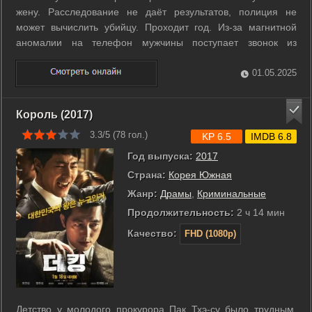
жену. Расследование не даёт результатов, полиция не
может вычислить убийцу. Проходит год. Из-за магнитной
аномалии на телефон мужчины поступает звонок из
прошлого от жены. Это происходит за некоторое время до
убийства годичной давности. Теперь он будет пытаться
01.05.2025
всеми силами предотвратить ...
Король (2017)
3.3/5 (
78
гол.)
KP 6.5
IMDB 6.8
Год выпуска:
2017
Страна:
Корея Южная
Жанр:
Драмы
,
Криминальные
Продолжительность:
2 ч 14 мин
Качество:
FHD (1080p)
Детство у молодого прокурора Пак Тхэ-су было трудным,