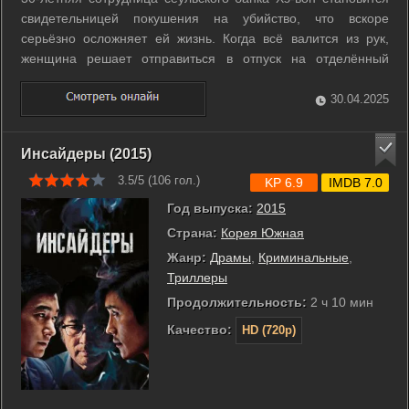
свидетельницей покушения на убийство, что вскоре
серьёзно осложняет ей жизнь. Когда всё валится из рук,
женщина решает отправиться в отпуск на отделённый
остров. Ещё в детстве она навещала тут своих
родственников и подружилась с девочкой по имени Бок-нам.
30.04.2025
Бок-нам много раз писала ей с ...
Инсайдеры (2015)
3.5/5 (
106
гол.)
KP 6.9
IMDB 7.0
Год выпуска:
2015
Страна:
Корея Южная
Жанр:
Драмы
,
Криминальные
,
Триллеры
Продолжительность:
2 ч 10 мин
Качество:
HD (720p)