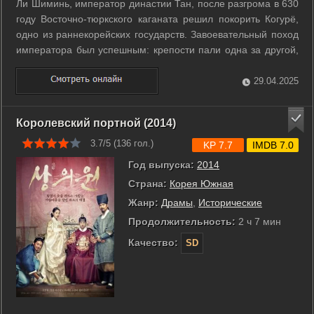
Ли Шиминь, император династии Тан, после разгрома в 630
году Восточно-тюркского каганата решил покорить Когурё,
одно из раннекорейских государств. Завоевательный поход
императора был успешным: крепости пали одна за другой,
китайская армия разбивала пехоту и конницу противника.
Побеждённый в одной из битв генерал Ён посылает кадета
29.04.2025
Са-муля убить ...
Королевский портной (2014)
3.7/5 (
136
гол.)
KP 7.7
IMDB 7.0
Год выпуска:
2014
Страна:
Корея Южная
Жанр:
Драмы
,
Исторические
Продолжительность:
2 ч 7 мин
Качество:
SD