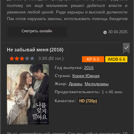
поэтому он ещё мальчиком решил добиться власти и
уважения любой ценой. Ради карьеры и высокой должности
Пак готов нарушать законы, использовать помощь бандитов
и идти на компромиссы с конкурентами. Прежде всего, со
своим наставником Хан Ган-щиком - ещё одним молодым и
30.04.2025
очень амбициозным ...
Не забывай меня (2016)
3.3/5 (
82
гол.)
KP 6.5
IMDB 6.6
Год выпуска:
2016
Страна:
Корея Южная
Жанр:
Драмы
,
Мелодрамы
Продолжительность:
1 ч 46 мин
Качество:
HD (720p)
Из-за автомобильной аварии Сок-вон забыл последние 10