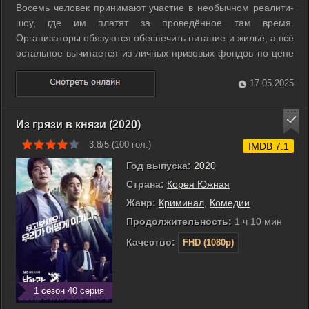
Восемь человек принимают участие в необычном реалити-
шоу, где им платят за проведённое там время.
Организаторы обязуются обеспечить питание и жильё, а всё
остальное вычитается из личных призовых фондов по цене
в 100 раз выше. Также вскоре выясняется, что у всех
участников разные условия проживания и коэффициенты,
17.05.2025
по которым начисляются денежные ...
Из грязи в князи (2020)
3.8/5 (
100
гол.)
IMDB 7.1
Год выпуска:
2020
Страна:
Корея Южная
Жанр:
Криминал
,
Комедии
Продолжительность:
1 ч 10 мин
Качество:
FHD (1080p)
1 сезон 40 серия