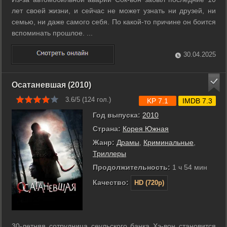
лет своей жизни, и сейчас не может узнать ни друзей, ни
семью, ни даже самого себя. По какой-то причине он боится
вспоминать прошлое. ...
30.04.2025
Осатаневшая (2010)
3.6/5 (
124
гол.)
KP 7.1
IMDB 7.3
Год выпуска:
2010
Страна:
Корея Южная
Жанр:
Драмы
,
Криминальные
,
Триллеры
Продолжительность:
1 ч 54 мин
Качество:
HD (720p)
30-летняя сотрудница сеульского банка Хэ-вон становится