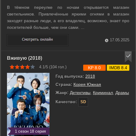
В тёмном переулке по ночам открывается магазин
светильников. Привлечённые яркими огнями в магазин
заходят разные люди, а его владелец, возможно, знает про
посетителей больше, чем они сами. ...
17.05.2025
Вживую (2018)
4.1/5 (
104
гол.)
KP 8.0
IMDB 8.4
Год выпуска:
2018
Страна:
Корея Южная
Жанр:
Детективы
,
Криминал
,
Драмы
Качество:
SD
1 сезон 18 серия