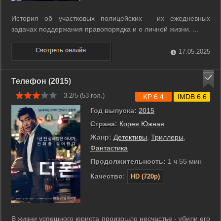
История об участковых полицейских - их ежедневных
задачах поддержания правопорядка и о личной жизни. ...
17.05.2025
Телефон (2015)
3.2/5 (
53
гол.)
KP 6.4
IMDB 6.6
Год выпуска:
2015
Страна:
Корея Южная
Жанр:
Детективы
,
Триллеры
,
Фантастика
Продолжительность:
1 ч 55 мин
Качество:
HD (720p)
В жизни успешного юриста произошло несчастье - убили его