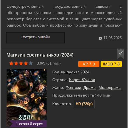
Целеустремлённый государственный адвокат с
обострённым чувством справедливости и мягкосердечный
репортёр борются с системой и защищают жертв судебных
ошибок. Оба выбрали профессию по зову души и помогают
людям, которым больше не на кого рассчитывать. ...
17.05.2025
Магазин светильников (2024)
3.9/5 (
61
гол.)
KP 7.9
IMDB 7.8
Год выпуска:
2024
Страна:
Корея Южная
Жанр:
Фэнтези
,
Драмы
,
Мелодрамы
Продолжительность:
40 мин
Качество:
HD (720p)
1 сезон 8 серия