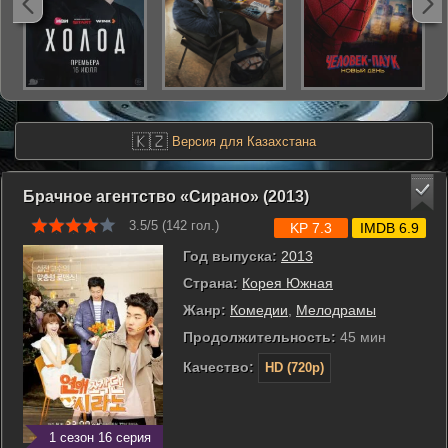
🇰🇿
Версия для Казахстана
Брачное агентство «Сирано» (2013)
3.5/5 (
142
гол.)
KP 7.3
IMDB 6.9
Год выпуска:
2013
Страна:
Корея Южная
Жанр:
Комедии
,
Мелодрамы
Продолжительность:
45 мин
Качество:
HD (720p)
1 сезон 16 серия