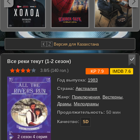
🇰🇿
Версия для Казахстана
Все реки текут (1-2 сезон)
3.8/5 (
140
гол.)
KP 7.9
IMDB 7.6
Год выпуска:
1983
Страна:
Австралия
Жанр:
Приключения
,
Вестерны
,
Драмы
,
Мелодрамы
Продолжительность:
50 мин
Качество:
SD
2 сезон 4 серия