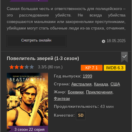
Самая большая честь и ответственность для полицейского –
это расследование убийств. Не всегда убийства
совершаются маньяками или закоренелыми преступниками,
убийцами могут стать обычные люди из-за страха, отчаяния,
желания отомстить... Эта драма рассказывает о
расследовании мотивов, которые движут убийцами: кто они,
18.05.2025
почему они идут на это и о том, ...
Повелитель зверей (1-3 сезон)
3.3/5 (
80
гол.)
KP 7.1
IMDB 6.3
Год выпуска:
1999
Страна:
Австралия
,
Канада
,
США
Жанр:
Боевики
,
Приключения
,
Фэнтези
Продолжительность:
43 мин
Качество:
SD
3 сезон 22 серия