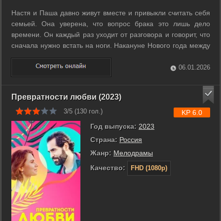
Настя и Паша давно живут вместе и привыкли считать себя
семьей. Она уверена, что вопрос брака это лишь дело
времени. Он каждый раз уходит от разговора и говорит, что
сначала нужно встать на ноги. Накануне Нового года между
ними снова возникает напряжение, которое они стараются
не замечать. Случайный выигрыш в лотерею меняет
06.01.2026
привычный порядок. ...
Превратности любви (2023)
3/5 (
130
гол.)
KP 6.0
Год выпуска:
2023
Страна:
Россия
Жанр:
Мелодрамы
Качество:
FHD (1080p)