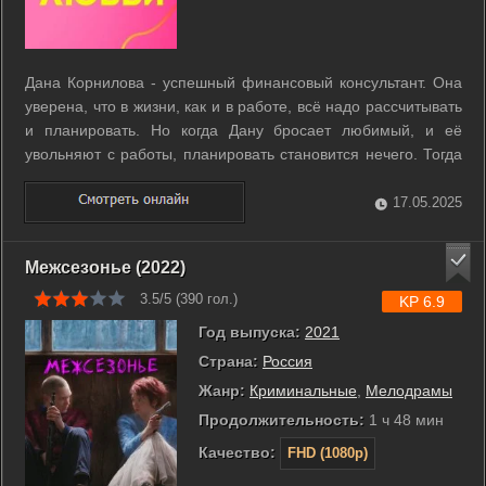
Дана Корнилова - успешный финансовый консультант. Она
уверена, что в жизни, как и в работе, всё надо рассчитывать
и планировать. Но когда Дану бросает любимый, и её
увольняют с работы, планировать становится нечего. Тогда
она решает изменить свою жизнь - едет в Турцию
заниматься парусным спортом. Там Дана знакомится с
17.05.2025
Александром - русским ...
Межсезонье (2022)
3.5/5 (
390
гол.)
KP 6.9
Год выпуска:
2021
Страна:
Россия
Жанр:
Криминальные
,
Мелодрамы
Продолжительность:
1 ч 48 мин
Качество:
FHD (1080p)