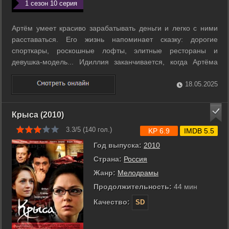
1 сезон 10 серия
Артём умеет красиво зарабатывать деньги и легко с ними
расставаться. Его жизнь напоминает сказку: дорогие
спорткары, роскошные лофты, элитные рестораны и
девушка-модель... Идиллия заканчивается, когда Артёма
принимают за опасного преступника по кличке Змей. За
Змеем охотятся и Интерпол, и агент ФСБ Хромов, и
18.05.2025
обманутые им торговцы оружием из ...
Крыса (2010)
3.3/5 (
140
гол.)
KP 6.9
IMDB 5.5
Год выпуска:
2010
Страна:
Россия
Жанр:
Мелодрамы
Продолжительность:
44 мин
Качество:
SD