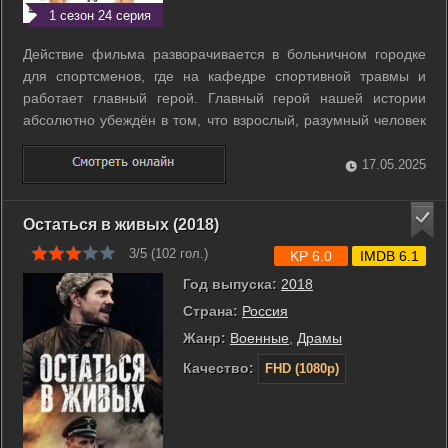
1 сезон 24 серия
Действие фильма разворачивается в больничном городке
для спортсменов, где на кафедре спортивной травмы и
работает главный герой. Главный герой нашей истории
абсолютно убеждён в том, что взрослый, разумный человек
имеет право выбора и волен распоряжаться собственной
судьбой. Он не верит в «высшие смыслы» и существование
17.05.2025
«кого-то там, на небесах», ...
Остаться в живых (2018)
3/5 (
102
гол.)
KP 6.0
IMDB 6.1
Год выпуска:
2018
Страна:
Россия
Жанр:
Военные
,
Драмы
Качество:
FHD (1080p)