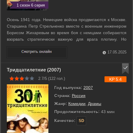
1 сезон 6 серия
Осень 1941 года. Немецкие войска продвигаются к Москве.
Старшина Петр Стрельченко вместе с военным инженером
Борисом Жихаревым во время боя с немцами собираются
взорвать стратегически важную для врага плотину. Но
попытка срывается. Спасая Петру жизнь, Борис оказывается
в плену. Стрельченко добирается до своих и вскоре
17.05.2025
знакомится с женой Бориса – ...
Тридцатилетние (2007)
2.7/5 (
122
гол.)
KP 5.4
Год выпуска:
2007
Страна:
Россия
Жанр:
Комедии
,
Драмы
Продолжительность:
43 мин
Качество:
SD