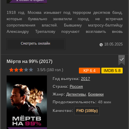
1918 год. Москва изнывает под террором десятков банд,
которые буквально захватили город, не встречая
сопротивления властей. Бывшему матросу-балтийцу
Александру Трепалову поручают возглавить вновь
созданную структуру – Московский Уголовный Розыск. За
короткий срок Трепалов становится героем легенд и грозой
18.05.2025
«граждан вольного города Хивы», как ...
Мёртв на 99% (2017)
3.5/5 (
160
гол.)
KP 6.4
IMDB 5.8
Год выпуска:
2017
Страна:
Россия
Жанр:
Детективы
,
Боевики
Продолжительность:
48 мин
Качество:
FHD (1080p)