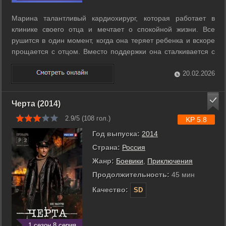
Марина талантливый кардиохирург, которая работает в
клинике своего отца и мечтает о спокойной жизни. Все
рушится в один момент, когда она теряет ребенка и вскоре
прощается с отцом. Вместо поддержки она сталкивается с
холодом со стороны жениха и напряжением среди коллег. В
клинике начинают распространяться слухи, и Марину
20.02.2026
постепенно отстраняют от ...
Черта (2014)
2.9/5 (
108
гол.)
KP 5.8
Год выпуска:
2014
Страна:
Россия
Жанр:
Боевики
,
Приключения
Продолжительность:
45 мин
Качество:
SD
1 сезон 8 серия