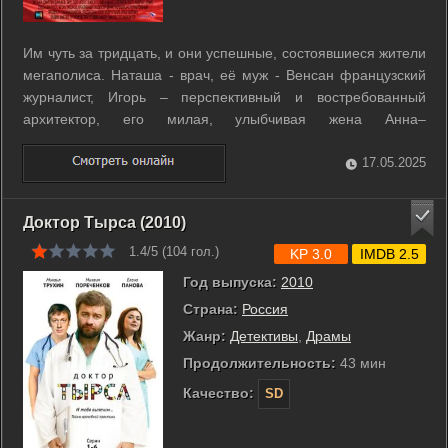
Им чуть за тридцать, и они успешные, состоявшиеся жители
мегаполиса. Наташа - врач, её муж - Венсан французский
журналист, Игорь – перспективный и востребованный
архитектор, его милая, улыбчивая жена Анна–
дипломированный психолог. Пары много и охотно
общаются. Правда, ни Анна, ни Венсан не подозревают, что
17.05.2025
Наташа и Игорь тайно встречаются. Это не ...
Доктор Тырса (2010)
1.4/5 (
104
гол.)
KP 3.0
IMDB 2.5
Год выпуска:
2010
Страна:
Россия
Жанр:
Детективы
,
Драмы
Продолжительность:
43 мин
Качество:
SD