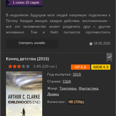
1 сезон 10 серия
В недалёком будущем мозг людей напрямую подключен к
Потоку. Каждая эмоция, каждое действие, воспоминание -
всё это человечество может разделить друг с другом
мгновенно. Том и Кейт пытаются противостоять
зависимости от Потока. Отец Тома изобрёл эту технологию,
и Тома она ужасно пугает, особенно когда он узнаёт о
18.05.2025
планах отца по увеличению влияния ...
Конец детства (2015)
3.4/5 (
120
гол.)
KP 6.8
IMDB 6.9
Год выпуска:
2015
Страна:
США
Жанр:
Триллеры
,
Фантастика
,
Драмы
Качество:
HD (720p)