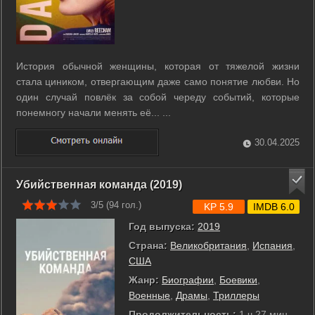
История обычной женщины, которая от тяжелой жизни
стала циником, отвергающим даже само понятие любви. Но
один случай повлёк за собой череду событий, которые
понемногу начали менять её... ...
30.04.2025
Убийственная команда (2019)
3/5 (
94
гол.)
KP 5.9
IMDB 6.0
Год выпуска:
2019
Страна:
Великобритания
,
Испания
,
США
Жанр:
Биографии
,
Боевики
,
Военные
,
Драмы
,
Триллеры
Продолжительность:
1 ч 27 мин