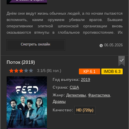
Днём они ведут жизнь обычных людей, а по ночам пытаются
вспомнить, каким оружием убивали врагов. Бывшие
оперативники элитной шпионской организации вновь
оказываются втянуты в глобальное противостояние. Их
агентство было полностью уничтожено теневой сетью под
названием Мантикора. Теперь герои вынуждены
06.05.2026
восстановить фрагменты стертой памяти ради ...
Поток (2019)
3.1/5 (
91
гол.)
KP 6.1
IMDB 6.3
Год выпуска:
2019
Страна:
США
Жанр:
Детективы
,
Фантастика
,
Драмы
Качество:
HD (720p)