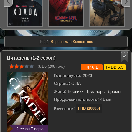
🇰🇿
Версия для Казахстана
Цитадель (1-2 сезон)
3.1/5 (
208
гол.)
KP 6.1
IMDB 6.3
Год выпуска:
2023
Страна:
США
Жанр:
Боевики
,
Триллеры
,
Драмы
Продолжительность:
41 мин
Качество:
FHD (1080p)
2 сезон 7 серия