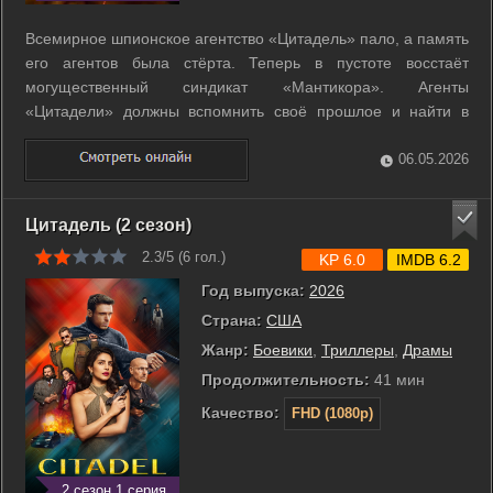
Всемирное шпионское агентство «Цитадель» пало, а память
его агентов была стёрта. Теперь в пустоте восстаёт
могущественный синдикат «Мантикора». Агенты
«Цитадели» должны вспомнить своё прошлое и найти в
себе силы дать отпор. ...
06.05.2026
Цитадель (2 сезон)
2.3/5 (
6
гол.)
KP 6.0
IMDB 6.2
Год выпуска:
2026
Страна:
США
Жанр:
Боевики
,
Триллеры
,
Драмы
Продолжительность:
41 мин
Качество:
FHD (1080p)
2 сезон 1 серия