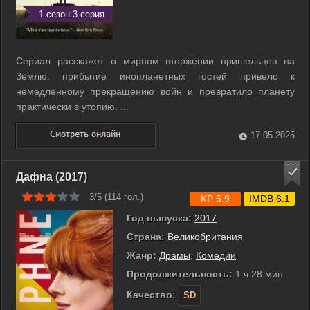
1 сезон 3 серия
Сериал расскажет о мирном вторжении пришельцев на
Землю: прибытие инопланетных гостей привело к
немедленному прекращению войн и превратило планету
практически в утопию. ...
17.05.2025
Дафна (2017)
3/5 (
114
гол.)
KP 5.9
IMDB 6.1
Год выпуска:
2017
Страна:
Великобритания
Жанр:
Драмы
,
Комедии
Продолжительность:
1 ч 28 мин
Качество:
SD