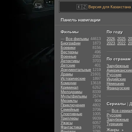
🇰🇿
Версия для Казахстана
Панель навигации
Фильмы
По году
—
Все фильмы
44613
2026
,
2025
,
20
Биографии
1873
2023
,
2022
,
20
Боевики
8156
Вестерны
496
Военные
2082
По странам
Детективы
3703
Детские
401
Зарубежные
Документальные
1219
Американские
Драмы
21601
Русские
Исторические
1897
Индийские
Комедии
13618
Немецкие
Криминал
6262
Французские
Мелодрамы
8339
Мультфильмы
2574
Мюзиклы
904
Сериалы
|
Д
Приключения
4802
Семейные
3706
—
Все сериа
Cпортивные
1005
Русские
Триллеры
9939
Зарубежные
Ужасы
6057
Турецкие
Фантастика
3776
Жанры
►
Фэнтези
3785