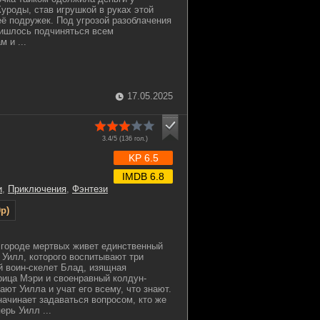
уроды, став игрушкой в руках этой
её подружек. Под угрозой разоблачения
ишлось подчиняться всем
 и ...
17.05.2025
3.4/5 (
136
гол.)
KP 6.5
IMDB 6.8
и
,
Приключения
,
Фэнтези
p)
 городе мертвых живет единственный
 Уилл, которого воспитывают три
 воин-скелет Блад, изящная
ица Мэри и своенравный колдун-
ают Уилла и учат его всему, что знают.
ачинает задаваться вопросом, кто же
ерь Уилл ...