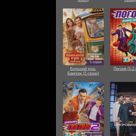
5 серия
Большой куш.
Погоня (1-2 
Бангкок (2 сезон)
4 серия