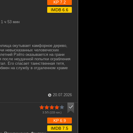
KP 7.2
IMDB 6.6
1 ч 53 мин
тилища окутывает камфорное дерево,
ячи невысказанных человеческих
летний Рэйто оказывается на грани
 после неудачной попытки ограбления
тал. Его спасает таинственная тетя,
обмен на службу в отдаленном храме
20.07.2026
3.5/5 (
133
гол.)
KP 6.9
IMDB 7.5