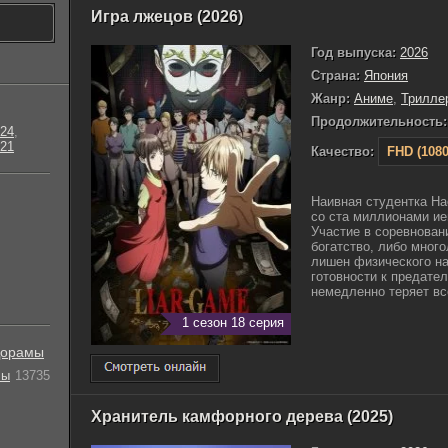
Игра лжецов (2026)
Год выпуска:
2026
Страна:
Япония
Жанр:
Аниме
,
Трилле
Продолжительность:
24
,
21
Качество:
FHD (1080
Наивная студентка На
со ста миллионами ие
Участие в соревнован
богатство, либо много
лишен физического на
готовности к предате
немедленно теряет все
1 сезон 18 серия
орамы
лы
13735
Хранитель камфорного дерева (2025)