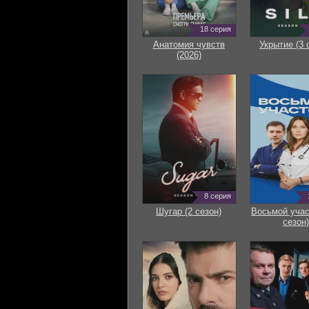
18 серия
Анатомия чувств
Укрытие (3 
(2026)
8 серия
Шугар (2 сезон)
Восьмой учас
сезон)