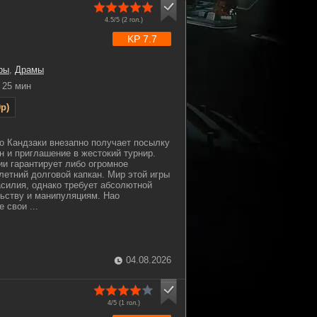
4.5/5 (
2
гол.)
KP 7.7
ры
,
Драмы
25 мин
p)
о Кандзаки внезапно получает посылку
н и приглашение в жестокий турнир.
ии гарантирует либо огромное
летний долговой капкан. Мир этой игры
силия, однако требует абсолютной
льству и манипуляциям. Нао
 свои ...
04.08.2026
4/5 (
1
гол.)