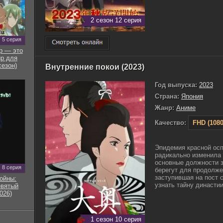
2 сезон 12 серия
5 серия
р — это
р для
сезон)
Внутренние покои (2023)
Год выпуска:
2023
Страна:
Япония
Жанр:
Аниме
Качество:
FHD (1080
Эпидемия красной осп
радикально изменила 
основные должности 
8 серия
берегут для продолже
заступившая на пост 
ойны:
узнать тайну династии.
евятый
026)
1 сезон 10 серия