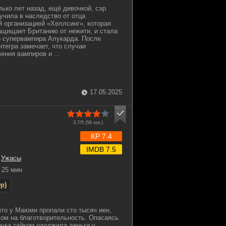
лько лет назад, ещё девочкой, сэр
учила в наследство от отца
й организацией «Хеллсинг», которая
ащищает Британию от нежити, и стала
о супервампира Алукарда. После
нтегра замечает, что случаи
ения вампиров и ...
17.05.2025
3.7/5 (
56
гол.)
KP 7.4
IMDB 7.5
,
Ужасы
25 мин
p)
что у Маюми пропали сто тысяч иен,
ом на благотворительность. Опасаясь
очка тайком одолжила деньги у