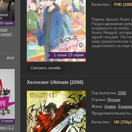
Качество:
FHD (1080
Парень бросил Аканэ 
28 серия
Раздосадованная деву
оторваться на мобах,
пная
Акито Ямадой, который
 сезон)
одной гильдии. Посте
нему романтические чу
зацикленного на игре и
1 сезон 13 серия
все
Хеллсинг Ultimate (2006)
Год выпуска:
2006
Страна:
Япония
Жанр:
Аниме
,
Боевик
Продолжительность:
2 серия
Качество:
HD (720p)
рро (1-2