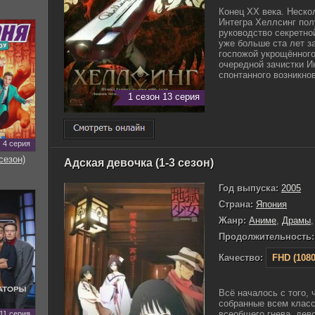
Конец XX века. Неско
Интегра Хеллсинг пол
руководство секретно
уже больше ста лет з
госпожой укрощённог
очередной зачистки И
спонтанного возникнов
1 сезон 13 серия
4 серия
сезон)
Адская девочка (1-3 сезон)
Год выпуска:
2005
Страна:
Япония
Жанр:
Аниме
,
Драмы
Продолжительность:
Качество:
FHD (1080
Всё началось с того, 
собранные всем класс
всеобщего гнева, дев
11 серия