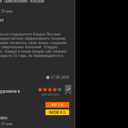
и
,
Приключения
,
Фэнтези
,
23 мин
p)
ка-исследователя Кандзи Якутани
 недостаточно эффективного лечения.
ешает посвятить свою жизнь созданию
 смертельных болезней. Усердно
л, Кандзи в конце концов сам умирает
зрасте 31 года, но перерождается в
17.05.2025
уровня к
3.8/5 (
111
гол.)
KP 7.6
IMDB 8.5
рамы
23 мин