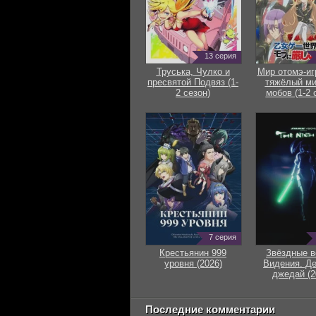
13 серия
Труська, Чулко и
Мир отомэ-иг
пресвятой Подвяз (1-
тяжёлый ми
2 сезон)
мобов (1-2 
7 серия
Крестьянин 999
Звёздные в
уровня (2026)
Видения. Д
джедай (2
Последние комментарии