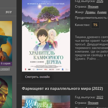
Год выпуска:
2026
Страна:
Япония
все
Жанр:
Драмы
,
Аниме
Продолжительность:
Качество:
TS
Тишина древнего свя
чьи ветви хранят тыс
просьб. Двадцатиодно
тюремного заключения
компании, где он рабо
предлагая свободу в 
Цукиго. Рэйто ...
6 серия
 сезон)
Фармацевт из параллельного мира (2022)
Год выпуска:
2022
Страна:
Япония