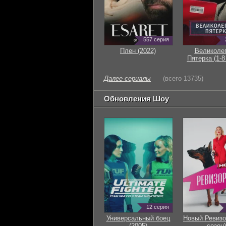
557 серия
Плен (2022)
Великоле
Пятерка (1-8
Далее сериалы
(всего 13735)
Обновления Шоу
12 серия
Универсальный боец
Новый Ревизо
(2005)
сезон)