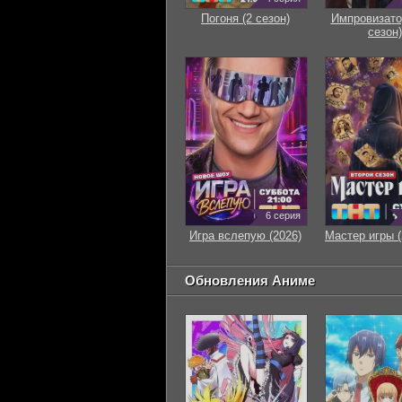
Погоня (2 сезон)
Импровизато
сезон)
6 серия
Игра вслепую (2026)
Мастер игры (
Обновления Аниме