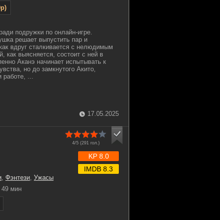
p)
ради подружки по онлайн-игре.
шка решает выпустить пар и
 как вдруг сталкивается с нелюдимым
, как выясняется, состоит с ней в
пенно Аканэ начинает испытывать к
вства, но до замкнутого Акито,
 работе, ...
17.05.2025
4/5 (
291
гол.)
KP 8.0
IMDB 8.3
и
,
Фэнтези
,
Ужасы
49 мин