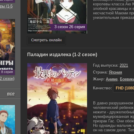
королевы класса Аю К
ры (1-5
злобной красавицы и 
несчастной Маюми пр
унизительным приказам
3 сезон 26 серия
Паладин издалека (1-2 сезон)
Год выпуска:
2021
8 серия
Страна:
Япония
2 сезон)
Жанр:
Аниме
,
Боевик
Качество:
FHD (1080
все
В давно разрушенном
человеческий ребенок
нежити - дружелюбный
мумифицированная жр
призрак Гас. Они обож
Но однажды мальчик н
он на самом деле. Теп