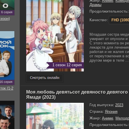
Жанр:
Аниме
,
Комеди
Драмы
Продолжительность:
6 серия
сезон)
Качество:
FHD (1080
Младшая сестра меди
умирает от опухоли и
С этого момента он р
лекарств для лечения
работая и не жалея си
от переутомления в во
другом мире в теле ...
1 сезон 12 серия
16 серия
ток (1-2
Моя любовь девятьсот девяносто девятого 
Ямаде (2023)
Год выпуска:
2023
Страна:
Япония
Жанр:
Аниме
,
Мелод
Продолжительность: