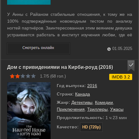
У Анны с Райаном стабильные отношения, к тому же на
100% подтверждённые новомодным тестом по анализу
ногтей партнёров. Заинтересованная этим веянием девушка
устраивается работать в институт изучения любви, где её
ставят в напарницы к Амиру. Вдвоём они дают различные
задания желающим узнать истинность чувств парам,
01.05.2025
наблюдают, а затем проводят ...
Дом с привидениями на Кирби-роуд (2016)
1.7/5 (
68
гол.)
IMDB 3.2
Год выпуска:
2016
Страна:
Канада
Жанр:
Детективы
,
Комедии
,
Приключения
,
Триллеры
,
Ужасы
Продолжительность:
1 ч 23 мин
Качество:
HD (720p)