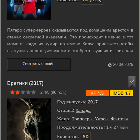
Пятеро супер-героев оказываются под домашним арестом в
стенах секретной академии. Это происходит именно в тот
момент, когда их кумир по имени Калус приезжает, чтобы
выступить перед учениками и отобрать лучших из них для
обучения. Во время выступления Калус крадет
сверхспособности студентов, и только у пятерки друзей
20.04.2025
остаются силы, чтобы бросить ...
Еретики (2017)
2.4/5 (
96
гол.)
KP 4.5
IMDB 4.7
Год выпуска:
2017
Страна:
Канада
Жанр:
Триллеры
,
Ужасы
,
Фэнтези
Продолжительность:
1 ч 27 мин
Качество:
SD