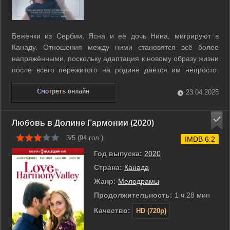
Беженки из Сербии, Ясна и её дочь Нина, мигрируют в
Канаду. Отношения между ними становятся всё более
напряжёнными, поскольку адаптация к новому образу жизни
после всего пережитого на родине даётся им непросто.
Опытный архитектор Ясна вынуждена стать разнорабочей, а
Нину приходится тяжело в школе из-за бедности её семьи.
23.04.2025
...
Любовь в Долине Гармонии (2020)
3/5 (
94
гол.)
IMDB 6.2
Год выпуска:
2020
Страна:
Канада
Жанр:
Мелодрамы
Продолжительность:
1 ч 28 мин
Качество:
HD (720p)