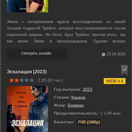
Эмма с нетерпением ждала воссоединения со своей
лучшей подругой Трейси, которая восстанавливается после
серьезной аварии. Но Уилл, брат Трейси, против этого, так
как винит Эмму в произошедшем. Однако вскоре
обстоятельства заставляют Уилла и Эмму работать вместе,
и теперь им придется научиться уважать друг друга. ...
23.04.2025
Эскалация (2023)
2.2/5 (
57
гол.)
IMDB 4.6
Год выпуска:
2023
Страна:
Канада
Жанр:
Боевики
Продолжительность:
1 ч 29 мин
Качество:
FHD (1080p)