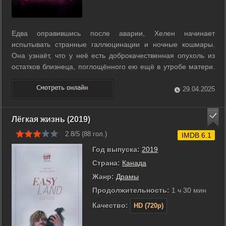
Едва оправившись после аварии, Хелен начинает
испытывать странные галлюцинации и ночные кошмары.
Она узнаёт, что у неё есть доброкачественная опухоль из
остатков близнеца, поглощённого ею ещё в утробе матери.
Самочувствие девушки начинает ухудшаться, а злой
близнец всё больше вмешивается в жизнь и в личность
29.04.2025
Хелен. ...
Лёгкая жизнь (2019)
2.8/5 (
88
гол.)
IMDB 6.1
Год выпуска:
2019
Страна:
Канада
Жанр:
Драмы
Продолжительность:
1 ч 30 мин
Качество:
HD (720p)