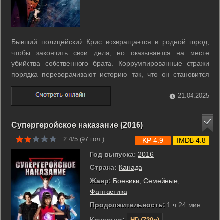
Бывший полицейский Крис возвращается в родной город,
чтобы закончить свои дела, но оказывается на месте
убийства собственного брата. Коррумпированные стражи
порядка переворачивают историю так, что он становится
главным обвиняемым. Чтобы найти убийц брата и снять с
себя обвинение, он вынужден объединиться с молодой
21.04.2025
девушкой-детективом Мишель, ...
Супергеройское наказание (2016)
2.4/5 (
97
гол.)
KP 4.9
IMDB 4.8
Год выпуска:
2016
Страна:
Канада
Жанр:
Боевики
,
Семейные
,
Фантастика
Продолжительность:
1 ч 24 мин
Качество:
HD (720p)