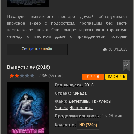
Накануне выпускного шестеро друзей обнаруживают
вирусное видео с подростком, пропавшим без вести
несколько лет назад. Они намерены развенчать городскую
легенду о местном доме с привидениями, который
связывали с этим загадочным событием, однако ночь в этом
доме может стать для них последней. ...
30.04.2025
Выпусти её (2016)
2.3/5 (
55
гол.)
KP 4.6
IMDB 4.5
Год выпуска:
2016
Страна:
Канада
Жанр:
Детективы
,
Триллеры
,
Ужасы
,
Фантастика
Продолжительность:
1 ч 29 мин
Качество:
HD (720p)