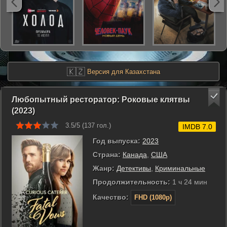
🇰🇿
Версия для Казахстана
Любопытный ресторатор: Роковые клятвы
(2023)
3.5/5 (
137
гол.)
IMDB 7.0
Год выпуска:
2023
Страна:
Канада
,
США
Жанр:
Детективы
,
Криминальные
Продолжительность:
1 ч 24 мин
Качество:
FHD (1080p)