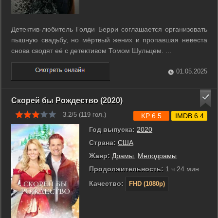
Детектив-любитель Голди Берри соглашается организовать
пышную свадьбу, но мёртвый жених и пропавшая невеста
снова сводят её с детективом Томом Шульцем. ...
01.05.2025
Скорей бы Рождество (2020)
3.2/5 (
119
гол.)
KP 6.5
IMDB 6.4
Год выпуска:
2020
Страна:
США
Жанр:
Драмы
,
Мелодрамы
Продолжительность:
1 ч 24 мин
Качество:
FHD (1080p)