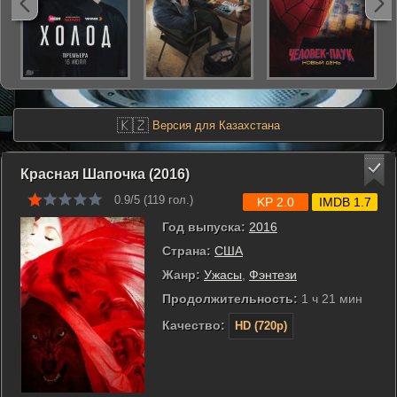
🇰🇿
Версия для Казахстана
Красная Шапочка (2016)
0.9/5 (
119
гол.)
KP 2.0
IMDB 1.7
Год выпуска:
2016
Страна:
США
Жанр:
Ужасы
,
Фэнтези
Продолжительность:
1 ч 21 мин
Качество:
HD (720p)