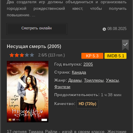
Два создателя игр должны объединиться и организовать
городской рождественский квест, чтобы получить
повышение. ...
08.08.2025
Несущая смерть (2005)
2.6/5 (
113
гол.)
KP 5.3
IMDB 5.1
Год выпуска:
2005
Страна:
Канада
Жанр:
Драмы
,
Триллеры
,
Ужасы
,
Фэнтези
Продолжительность:
1 ч 38 мин
Качество:
HD (720p)
17-летняя Тамара Райли - изгой в своем классе. Жестокие