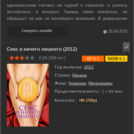
одноклассники считают ее чудной и странной, а учитель
английского, в которого Тамара тайно влюблена, не
обращает на нее ни малейшего внимания. В довершение
всех своих несчастий девушка пишет критическую статью об
употреблении стероидов школьными спортсменами. Шон и
28.04.2025
Патрик, уличённые в ...
Секс и ничего лишнего (2012)
3.1/5 (
319
гол.)
KP 6.1
IMDB 6.1
Год выпуска:
2012
Страна:
Канада
Жанр:
Комедии
,
Мелодрамы
Продолжительность:
1 ч 44 мин
Качество:
HD (720p)