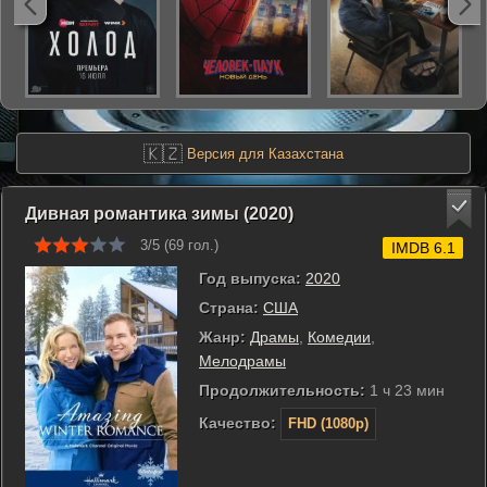
🇰🇿
Версия для Казахстана
Дивная романтика зимы (2020)
3/5 (
69
гол.)
IMDB 6.1
Год выпуска:
2020
Страна:
США
Жанр:
Драмы
,
Комедии
,
Мелодрамы
Продолжительность:
1 ч 23 мин
Качество:
FHD (1080p)