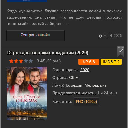
Когда журналистка Джулия возвращается домой в поисках
вдохновения, она узнает, что ее друг детства построил
гигантский снежный лабиринт. ...
26.01.2026
12 рождественских свиданий (2020)
3.4/5 (
65
гол.)
KP 6.6
IMDB 7.2
Год выпуска:
2020
Страна:
США
Жанр:
Комедии
,
Мелодрамы
Продолжительность:
1 ч 24 мин
Качество:
FHD (1080p)