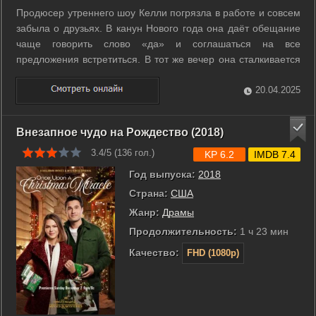
Продюсер утреннего шоу Келли погрязла в работе и совсем
забыла о друзьях. В канун Нового года она даёт обещание
чаще говорить слово «да» и соглашаться на все
предложения встретиться. В тот же вечер она сталкивается
с мужчиной, который всю жизнь говорил «да» любым
возможностям. Возможно, именно он принесет гармонию в
20.04.2025
её жизнь и найдёт ключ от её ...
Внезапное чудо на Рождество (2018)
3.4/5 (
136
гол.)
KP 6.2
IMDB 7.4
Год выпуска:
2018
Страна:
США
Жанр:
Драмы
Продолжительность:
1 ч 23 мин
Качество:
FHD (1080p)