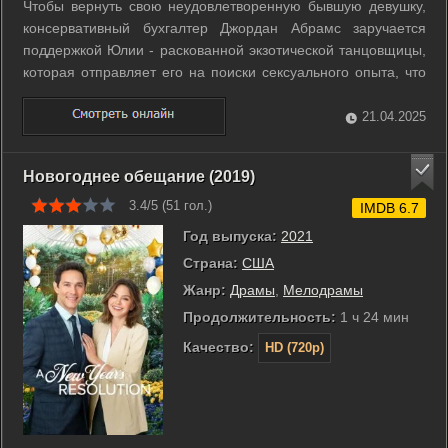
Чтобы вернуть свою неудовлетворенную бывшую девушку,
консервативный бухгалтер Джордан Абрамс заручается
поддержкой Юлии - раскованной экзотической танцовщицы,
которая отправляет его на поиски сексуального опыта, что
открывает перед ним мир стрип-клубов, чувственных
массажных салонов, переодеваний в женскую одежду и
21.04.2025
садомазохизма. ...
Новогоднее обещание (2019)
3.4/5 (
51
гол.)
IMDB 6.7
Год выпуска:
2021
Страна:
США
Жанр:
Драмы
,
Мелодрамы
Продолжительность:
1 ч 24 мин
Качество:
HD (720p)