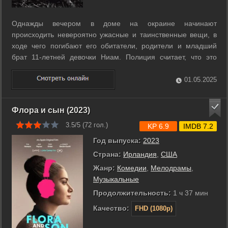
Однажды вечером в доме на окраине начинают
происходить невероятно ужасные и таинственные вещи, в
ходе чего погибают его обитатели, родители и младший
брат 11-летней девочки Ниам. Полиция считает, что это
дело рук убийц-вандалов, и не придаёт значения словам
Ниам, когда та рассказывает о беспощадной ярости дома.
01.05.2025
Девочку забирают к себе друзья её ...
Флора и сын (2023)
3.5/5 (
72
гол.)
KP 6.9
IMDB 7.2
Год выпуска:
2023
Страна:
Ирландия
,
США
Жанр:
Комедии
,
Мелодрамы
,
Музыкальные
Продолжительность:
1 ч 37 мин
Качество:
FHD (1080p)