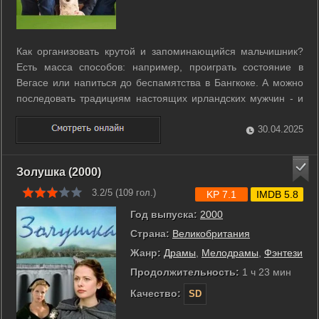
Как организовать крутой и запоминающийся мальчишник?
Есть масса способов: например, проиграть состояние в
Вегасе или напиться до беспамятства в Бангкоке. А можно
последовать традициям настоящих ирландских мужчин - и
двинуть в лес. Здесь, вдали от цивилизации и экстренных
служб, вас ничто не остановит. И живые позавидуют
30.04.2025
мертвым. ...
Золушка (2000)
3.2/5 (
109
гол.)
KP 7.1
IMDB 5.8
Год выпуска:
2000
Страна:
Великобритания
Жанр:
Драмы
,
Мелодрамы
,
Фэнтези
Продолжительность:
1 ч 23 мин
Качество:
SD