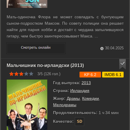
Мать-одиночка Флора не может совладать с бунтующим
сыном-подростком Максом. По совету полиции она решает
найти для парня хобби и достаёт с чердака запылившуюся
гитару, чем быстро заинтересовывает Макса. ...
30.04.2025
Мальчишник по-ирландски (2013)
3/5 (
126
гол.)
KP 6.2
IMDB 6.1
Год выпуска:
2013
Страна:
Ирландия
Жанр:
Драмы
,
Комедии
,
Мелодрамы
Продолжительность:
1 ч 34 мин
Качество:
SD