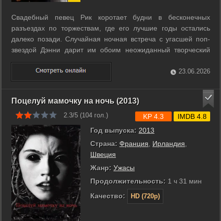
Свадебный певец Рик коротает будни в бесконечных
разъездах по торжествам, где его лучшие годы остались
далеко позади. Случайная ночная встреча с угасшей поп-
звездой Дэнни дарит им обоим неожиданный творческий
импульс. Музыканты начинают вместе работать над
текстами и мелодиями, превращая старый набросок Рика в
23.06.2026
потенциальный хит. Этот внезапный ...
Поцелуй мамочку на ночь (2013)
2.3/5 (
104
гол.)
KP 4.3
IMDB 4.8
Год выпуска:
2013
Страна:
Франция
,
Ирландия
,
Швеция
Жанр:
Ужасы
Продолжительность:
1 ч 31 мин
Качество:
HD (720p)