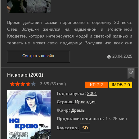
Время действия сказки перенесено в середину 20 века.
Отец Золушки женился на надменной и эгоистичной
Клодетте, которая интересуется модой и светской жизнью и
терпеть не может свою падчерицу. Золушка изо всех сил
терпит издевательства, чтобы жить в семье рядом с отцом.
Однажды местный «принц» - избалованный юнец из богатой
28.04.2025
семьи решил устроить ...
На краю (2001)
3.5/5 (
66
гол.)
KP 7.2
IMDB 7.0
Год выпуска:
2001
Страна:
Ирландия
Жанр:
Драмы
Продолжительность:
1 ч 25 мин
Качество:
SD