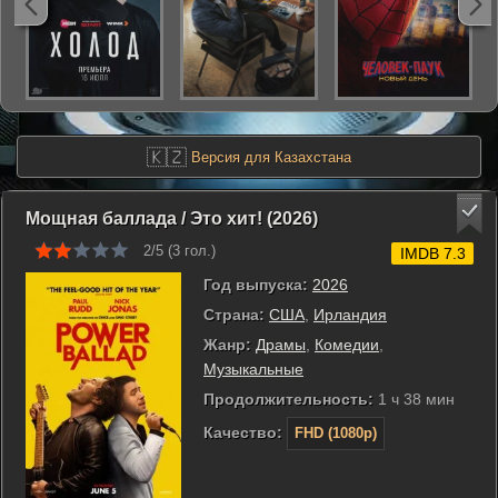
🇰🇿
Версия для Казахстана
Мощная баллада / Это хит! (2026)
2/5 (
3
гол.)
IMDB 7.3
Год выпуска:
2026
Страна:
США
,
Ирландия
Жанр:
Драмы
,
Комедии
,
Музыкальные
Продолжительность:
1 ч 38 мин
Качество:
FHD (1080p)