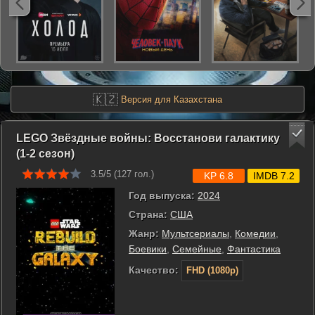
🇰🇿
Версия для Казахстана
LEGO Звёздные войны: Восстанови галактику
(1-2 сезон)
3.5/5 (
127
гол.)
KP 6.8
IMDB 7.2
Год выпуска:
2024
Страна:
США
Жанр:
Мультсериалы
,
Комедии
,
Боевики
,
Семейные
,
Фантастика
Качество:
FHD (1080p)