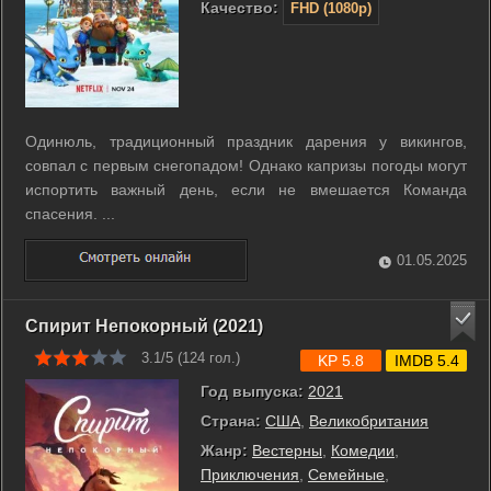
Качество:
FHD (1080p)
Одинюль, традиционный праздник дарения у викингов,
совпал с первым снегопадом! Однако капризы погоды могут
испортить важный день, если не вмешается Команда
спасения. ...
01.05.2025
Спирит Непокорный (2021)
3.1/5 (
124
гол.)
KP 5.8
IMDB 5.4
Год выпуска:
2021
Страна:
США
,
Великобритания
Жанр:
Вестерны
,
Комедии
,
Приключения
,
Семейные
,