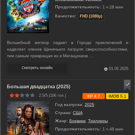
Продолжительность:
1 ч 28 мин
Качество:
FHD (1080p)
Волшебный метеор падает в Городе приключений и
наделяет членов Щенячьего патруля сверхспособностями,
тем самым превращая их в Мегащенков. ...
01.05.2025
Большая двадцатка (2025)
2.5/5 (
106
гол.)
KP 4.7
IMDB 5.1
Год выпуска:
2025
Страна:
США
Жанр:
Боевики
,
Триллеры
Продолжительность:
1 ч 48 мин