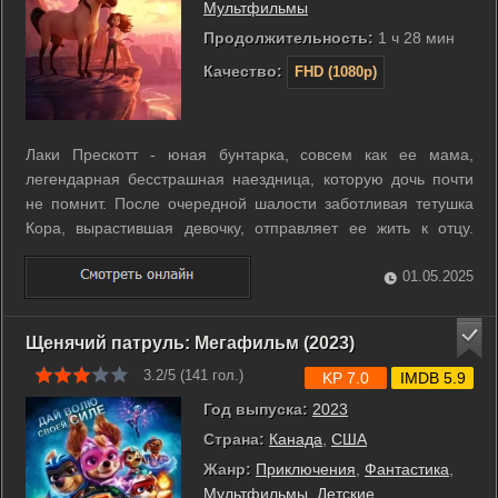
Мультфильмы
Продолжительность:
1 ч 28 мин
Качество:
FHD (1080p)
Лаки Прескотт - юная бунтарка, совсем как ее мама,
легендарная бесстрашная наездница, которую дочь почти
не помнит. После очередной шалости заботливая тетушка
Кора, вырастившая девочку, отправляет ее жить к отцу.
Теперь все, о чем мечтает Лаки - вырваться на волю из
крошечного сонного городка. Все меняется, когда она
01.05.2025
знакомится со Спиритом - диким ...
Щенячий патруль: Мегафильм (2023)
3.2/5 (
141
гол.)
KP 7.0
IMDB 5.9
Год выпуска:
2023
Страна:
Канада
,
США
Жанр:
Приключения
,
Фантастика
,
Мультфильмы
,
Детские