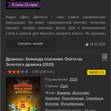
8 сезон 13 серия
Андре «Дре» Джонсон – член совета управляющих
корпорации. Он живет «американской мечтой»: отличная
карьера, четверо красивых детей, дом в колониальном
стиле в районе для верхнего среднего класса. Но однажды
Дре начинает видеть свою идеальную жизнь совершенно
по-другому… ...
18.05.2025
Драконы: Команда спасения. Охота на
Золотого дракона (2020)
2.6/5 (
150
гол.)
IMDB 5.5
Год выпуска:
2020
Страна:
США
Жанр:
Боевики
,
Детективы
,
Комедии
,
Приключения
,
Семейные
,
Фэнтези
,
Мультфильмы
Продолжительность:
46 мин