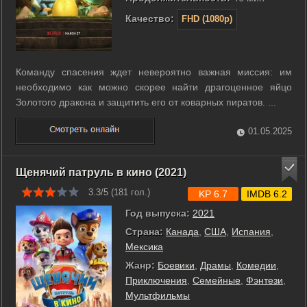
Качество:
FHD (1080p)
Команду спасения ждет невероятно важная миссия: им
необходимо как можно скорее найти драгоценное яйцо
Золотого дракона и защитить его от коварных пиратов. ...
01.05.2025
Щенячий патруль в кино (2021)
3.3/5 (
181
гол.)
KP 6.7
IMDB 6.2
Год выпуска:
2021
Страна:
Канада
,
США
,
Испания
,
Мексика
Жанр:
Боевики
,
Драмы
,
Комедии
,
Приключения
,
Семейные
,
Фэнтези
,
Мультфильмы