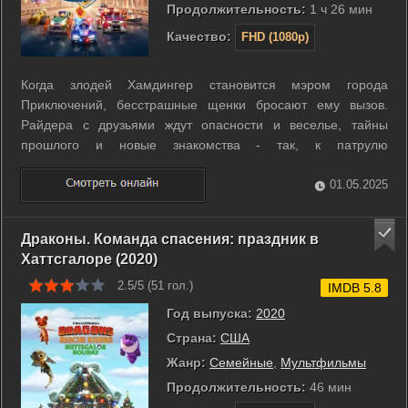
Продолжительность:
1 ч 26 мин
Качество:
FHD (1080p)
Когда злодей Хамдингер становится мэром города
Приключений, бесстрашные щенки бросают ему вызов.
Райдера с друзьями ждут опасности и веселье, тайны
прошлого и новые знакомства - так, к патрулю
присоединяется находчивая такса Либерти. Вооружившись
новыми гаджетами, смекалкой и дружбой, команда
01.05.2025
хвостатых героев готова противостоять Хамдингеру и ...
Драконы. Команда спасения: праздник в
Хаттсгалоре (2020)
2.5/5 (
51
гол.)
IMDB 5.8
Год выпуска:
2020
Страна:
США
Жанр:
Семейные
,
Мультфильмы
Продолжительность:
46 мин