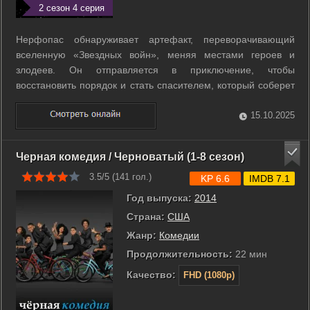
2 сезон 4 серия
Нерфопас обнаруживает артефакт, переворачивающий
вселенную «Звездных войн», меняя местами героев и
злодеев. Он отправляется в приключение, чтобы
восстановить порядок и стать спасителем, который соберет
воедино расколотую галактику. ...
15.10.2025
Черная комедия / Черноватый (1-8 сезон)
3.5/5 (
141
гол.)
KP 6.6
IMDB 7.1
Год выпуска:
2014
Страна:
США
Жанр:
Комедии
Продолжительность:
22 мин
Качество:
FHD (1080p)