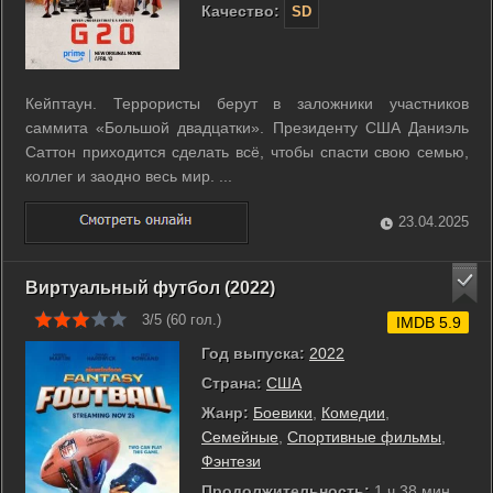
Качество:
SD
Кейптаун. Террористы берут в заложники участников
саммита «Большой двадцатки». Президенту США Даниэль
Саттон приходится сделать всё, чтобы спасти свою семью,
коллег и заодно весь мир. ...
23.04.2025
Виртуальный футбол (2022)
3/5 (
60
гол.)
IMDB 5.9
Год выпуска:
2022
Страна:
США
Жанр:
Боевики
,
Комедии
,
Семейные
,
Спортивные фильмы
,
Фэнтези
Продолжительность:
1 ч 38 мин