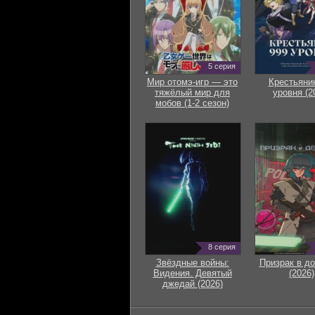
5 серия
Мир отомэ-игр — это
Крестьяни
тяжёлый мир для
уровня (2
мобов (1-2 сезон)
8 серия
Звёздные войны:
Призрак в д
Видения. Девятый
(2026)
джедай (2026)