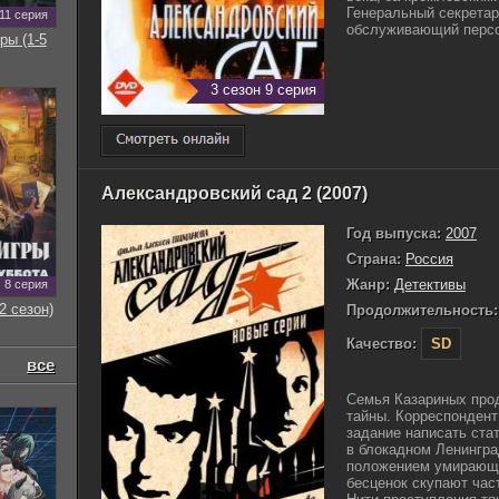
Генеральный секретарь
11 серия
обслуживающий персон
ры (1-5
3 сезон 9 серия
Александровский сад 2 (2007)
Год выпуска:
2007
Страна:
Россия
Жанр:
Детективы
8 серия
2 сезон)
Продолжительность:
Качество:
SD
все
Семья Казариных про
тайны. Корреспондент
задание написать ста
в блокадном Ленингр
положением умирающи
бесценок скупают час