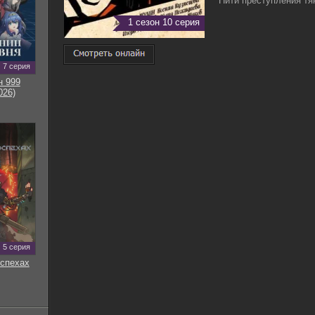
Нити преступления тян
1 сезон 10 серия
7 серия
н 999
026)
5 серия
оспехах