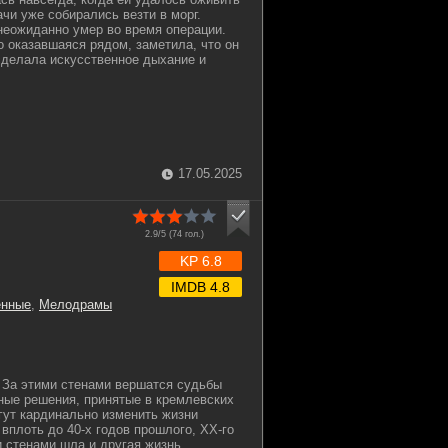
ачи уже собирались везти в морг.
неожиданно умер во время операции.
о оказавшаяся рядом, заметила, что он
сделала искусственное дыхание и
17.05.2025
2.9/5 (
74
гол.)
KP 6.8
IMDB 4.8
енные
,
Мелодрамы
За этими стенами вершатся судьбы
ные решения, принятые в кремлевских
огут кардинально изменить жизни
вплоть до 40-х годов прошлого, ХХ-го
и стенами шла и другая жизнь.