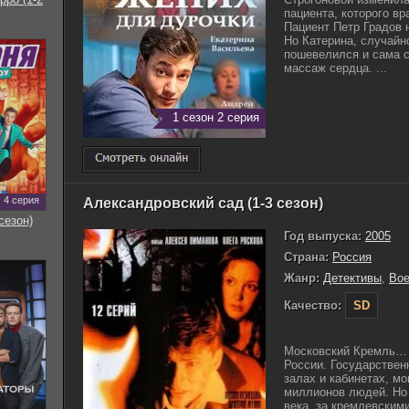
пациента, которого вр
Пациент Петр Градов 
Но Катерина, случайн
пошевелился и сама 
массаж сердца. ...
1 сезон 2 серия
4 серия
Александровский сад (1-3 сезон)
сезон)
Год выпуска:
2005
Страна:
Россия
Жанр:
Детективы
,
Во
Качество:
SD
Московский Кремль… 
России. Государствен
залах и кабинетах, м
миллионов людей. Но 
века, за кремлевским