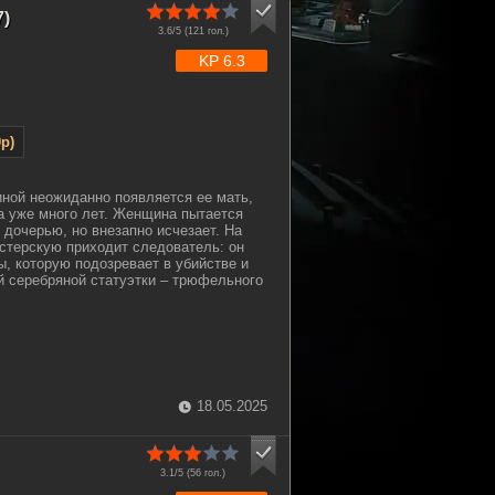
)
3.6/5 (
121
гол.)
KP 6.3
p)
ной неожиданно появляется ее мать,
а уже много лет. Женщина пытается
 дочерью, но внезапно исчезает. На
стерскую приходит следователь: он
, которую подозревает в убийстве и
 серебряной статуэтки – трюфельного
18.05.2025
3.1/5 (
56
гол.)