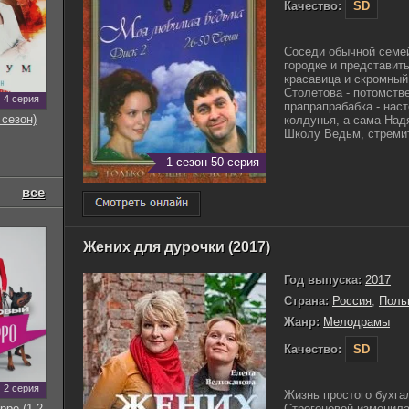
Качество:
SD
Соседи обычной семе
городке и представить
красавица и скромный
Столетова - потомств
4 серия
прапрапрабабка - нас
 сезон)
колдунья, а сама Над
Школу Ведьм, стремитс
1 сезон 50 серия
все
Жених для дурочки (2017)
Год выпуска:
2017
Страна:
Россия
,
Поль
Жанр:
Мелодрамы
Качество:
SD
2 серия
Жизнь простого бухга
рро (1-2
Строгоновой изменила