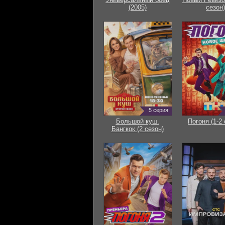
(2005)
сезон)
5 серия
Большой куш.
Погоня (1-2 
Бангкок (2 сезон)