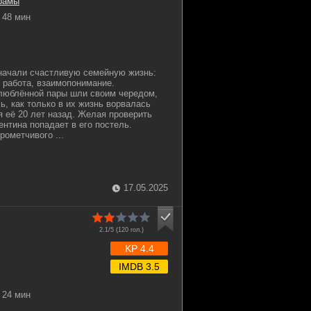
рамы
48 мин
начали счастливую семейную жизнь:
 работа, взаимопонимание.
люблённой пары шли своим чередом,
ь, как только в их жизнь ворвалась
 её 20 лет назад. Желая проверить
ентина попадает в его постель.
рометчивого ...
17.05.2025
2.1/5 (
120
гол.)
KP 4.4
IMDB 3.5
24 мин