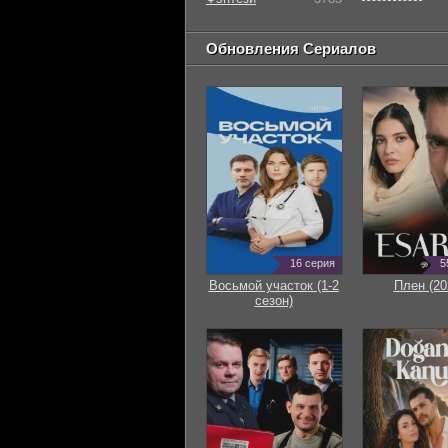
Обновления Сериалов
16 серия
5
Восьмой участок (1-2
Плен (20
сезон)