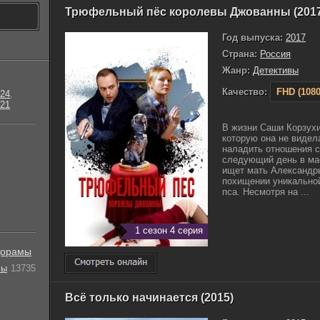
Трюфельный пёс королевы Джованны (2017
Год выпуска:
2017
Страна:
Россия
Жанр:
Детективы
Качество:
FHD (1080
24
,
21
В жизни Саши Корзухи
которую она не видел
наладить отношения с
следующий день в ма
ищет мать Александры
похищении уникальной
пса. Несмотря на ...
1 сезон 4 серия
орамы
лы
13735
Всё только начинается (2015)