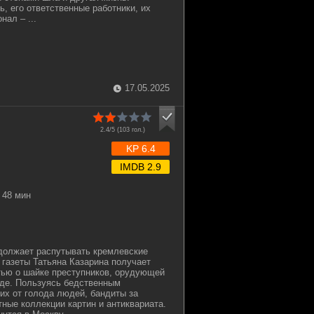
, его ответственные работники, их
ал – ...
17.05.2025
2.4/5 (
103
гол.)
KP 6.4
IMDB 2.9
48 мин
должает распутывать кремлевские
 газеты Татьяна Казарина получает
тью о шайке преступников, орудующей
аде. Пользуясь бедственным
х от голода людей, бандиты за
тные коллекции картин и антиквариата.