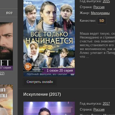
Год выпуска:
2015
Страна:
Россия
все
Жанр:
Мелодрамы
Качество:
SD
Маша ведет тихую, ск
Неожиданно и стремит
счастье: она знакоми
месяц становится его
же молниеносно, как 
Алекс улетает в Питер
что ...
57 серия
1 сезон 20 серия
22)
Искупление (2017)
Год выпуска:
2017
Страна:
Россия