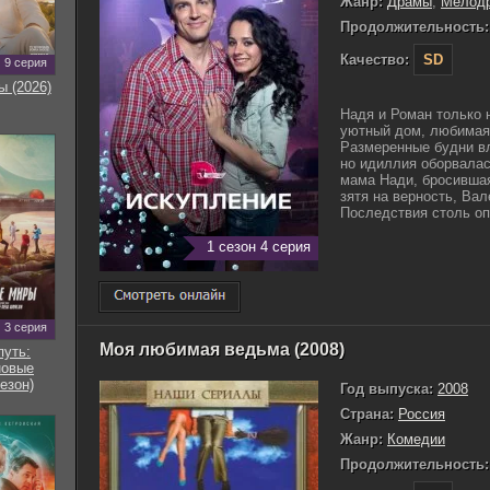
Жанр:
Драмы
,
Мелод
Продолжительность:
Качество:
SD
9 серия
ы (2026)
Надя и Роман только 
уютный дом, любимая
Размеренные будни в
но идиллия оборвалас
мама Нади, бросившая
зятя на верность, Вал
Последствия столь оп
1 сезон 4 серия
3 серия
Моя любимая ведьма (2008)
путь:
новые
езон)
Год выпуска:
2008
Страна:
Россия
Жанр:
Комедии
Продолжительность: