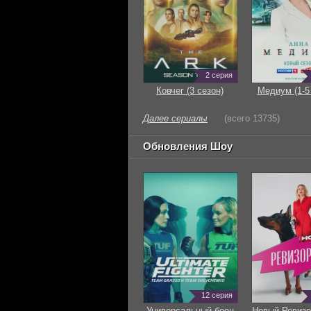
2 серия
Ковчег (3 сезон)
Медиум (1-5
Далее сериалы
(всего 13735)
Обновления Шоу
12 серия
Универсальный боец
Новый Ревизо