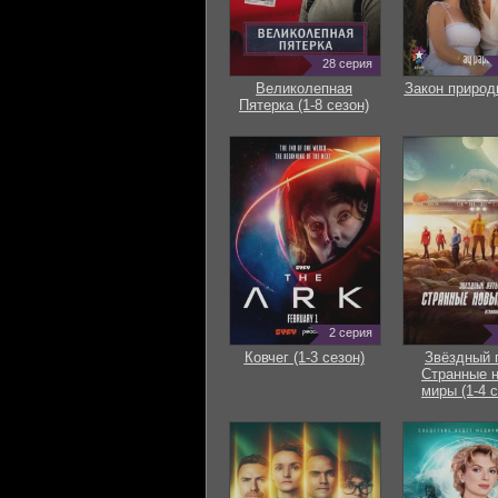
28 серия
Великолепная
Закон природ
Пятерка (1-8 сезон)
2 серия
Ковчег (1-3 сезон)
Звёздный 
Странные 
миры (1-4 с