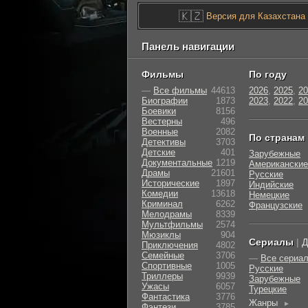
🇰🇿
Версия для Казахстана
Панель навигации
Фильмы
По году
—
Все фильмы
44613
2026
,
2025
,
20
Биографии
1873
2023
,
2022
,
20
Боевики
8156
Вестерны
496
Военные
2082
По странам
Детективы
3703
Детские
401
Зарубежные
Документальные
1219
Американские
Драмы
21601
Русские
Исторические
1897
Индийские
Комедии
13618
Немецкие
Криминал
6262
Французские
Мелодрамы
8339
Мультфильмы
2574
Мюзиклы
904
Сериалы
|
Д
Приключения
4802
Семейные
3706
—
Все сериа
Cпортивные
1005
Русские
Триллеры
9939
Зарубежные
Ужасы
6057
Турецкие
Фантастика
3776
Жанры
►
Фэнтези
3785