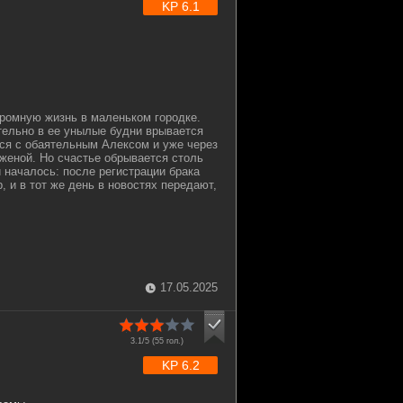
KP 6.1
ромную жизнь в маленьком городке.
ельно в ее унылые будни врывается
тся с обаятельным Алексом и уже через
 женой. Но счастье обрывается столь
и началось: после регистрации брака
, и в тот же день в новостях передают,
17.05.2025
3.1/5 (
55
гол.)
KP 6.2