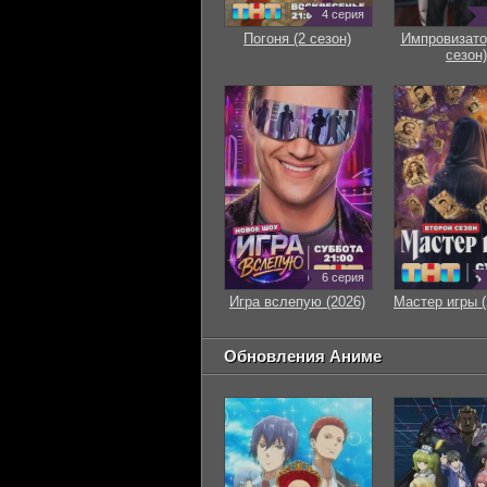
4 серия
Погоня (2 сезон)
Импровизато
сезон)
6 серия
Игра вслепую (2026)
Мастер игры (
Обновления Аниме