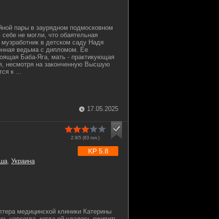
йной пары в заурядном подмосковном
 себе не могли, что обаятельная
 музработник в детском саду Надя
енная ведьма с дипломом. Ее
тоящая Баба-Яга, мать - практикующая
я, несмотря на законченную Высшую
я к ...
17.05.2025
2.9/5 (
63
гол.)
KP 5.8
ша
,
Украина
лтера медицинской клиники Катерины
сь навсегда, когда ей удалось оживить