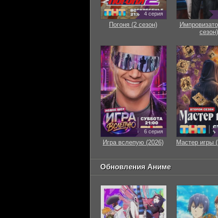
4 серия
Погоня (2 сезон)
Импровизато
сезон)
6 серия
Игра вслепую (2026)
Мастер игры (
Обновления Аниме