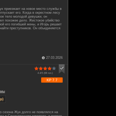
к приезжает на новое место службы в
отпускает его. Когда в окрестном лесу
ое тело молодой девушки, он
дел похожее дело. Жестокое убийство
бой его погибшей жены, и Игорь решает
 найти преступников. Он объединяется
27.03.2026
4.4/5 (
68
гол.)
KP 7.7
амы
p)
о сезона Жук долго не появлялся на
ова в Следственном комитете, и первое