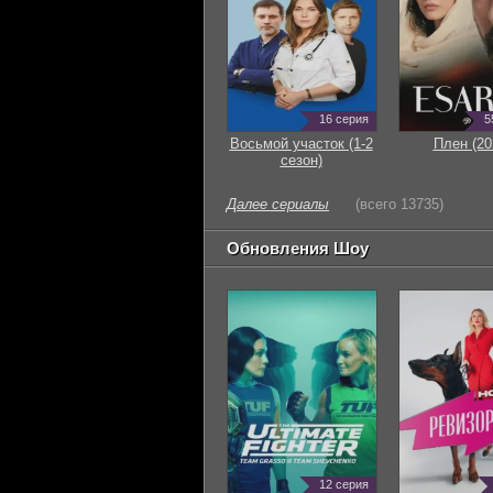
16 серия
5
Восьмой участок (1-2
Плен (20
сезон)
Далее сериалы
(всего 13735)
Обновления Шоу
12 серия