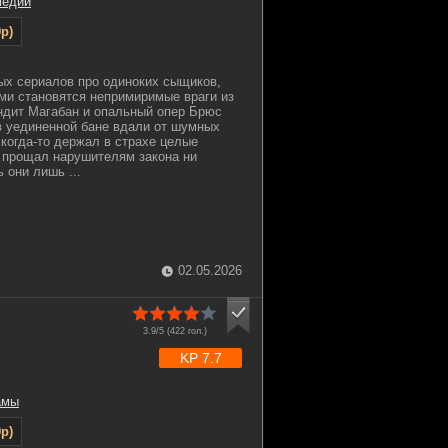
медии
p)
ых сериалов про одиноких сыщиков,
ми становятся непримиримые враги из
ндит Магабан и опальный опер Брюс
в уединенной бане вдали от шумных
 когда-то держал в страхе целые
е прощал нарушителям закона ни
 они лишь ...
02.05.2026
3.9/5 (
422
гол.)
KP 7.7
амы
p)