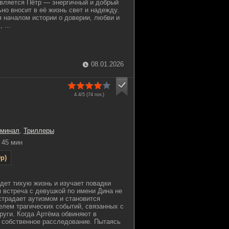
является Пётр — энергичный и добрый
но вносит в её жизнь свет и надежду.
я началом истории о доверии, любви и
 ...
08.01.2026
4.4/5 (
74
гол.)
иминал
,
Триллеры
45 мин
p)
дет тихую жизнь и изучает повадки
я встреча с девушкой по имени Дина не
страдает аутизмом и становится
лем трагических событий, связанных с
руги. Когда Артёма обвиняют в
т собственное расследование. Пытаясь