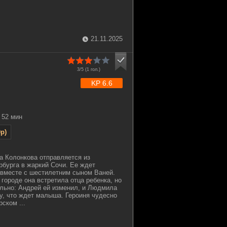
21.11.2025
3/5 (
1
гол.)
KP 6.6
52 мин
p)
 Колонкова отправляется из
рбурга в жаркий Сочи. Ее ждет
 вместе с шестилетним сыном Ваней.
городе она встретила отца ребенка, но
льно: Андрей ей изменил, и Людмила
у, что ждет малыша. Героиня чудесно
ском ...