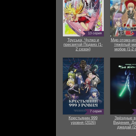
13 серия
Труська, Чулко и
Мир отомэ-иг
пресвятой Подвяз (1-
тяжёлый ми
2 сезон)
мобов (1-2 
7 серия
Крестьянин 999
Звёздные в
уровня (2026)
Видения. Д
джедай (2