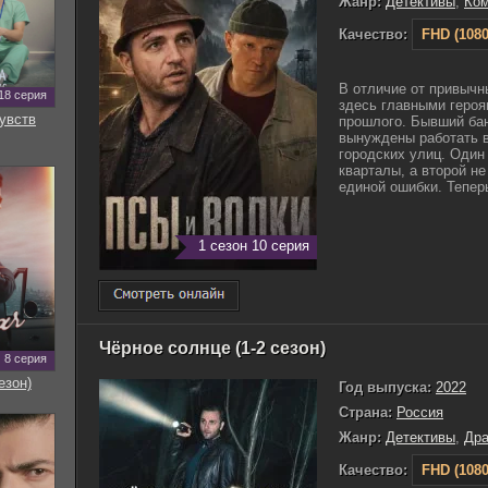
Жанр:
Детективы
,
Ко
Качество:
FHD (1080
В отличие от привычн
18 серия
здесь главными героя
увств
прошлого. Бывший ба
вынуждены работать 
городских улиц. Один
кварталы, а второй н
единой ошибки. Теперь
1 сезон 10 серия
Чёрное солнце (1-2 сезон)
8 серия
езон)
Год выпуска:
2022
Страна:
Россия
Жанр:
Детективы
,
Др
Качество:
FHD (1080