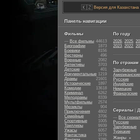
🇰🇿
Версия для Казахстана
Панель навигации
Фильмы
По году
—
Все фильмы
44613
2026
,
2025
,
20
Биографии
1873
2023
,
2022
,
20
Боевики
8156
Вестерны
496
Военные
2082
По странам
Детективы
3703
Детские
401
Зарубежные
Документальные
1219
Американские
Драмы
21601
Русские
Исторические
1897
Индийские
Комедии
13618
Немецкие
Криминал
6262
Французские
Мелодрамы
8339
Мультфильмы
2574
Мюзиклы
904
Сериалы
|
Д
Приключения
4802
Семейные
3706
—
Все сериа
Cпортивные
1005
Русские
Триллеры
9939
Зарубежные
Ужасы
6057
Турецкие
Фантастика
3776
Жанры
►
Фэнтези
3785