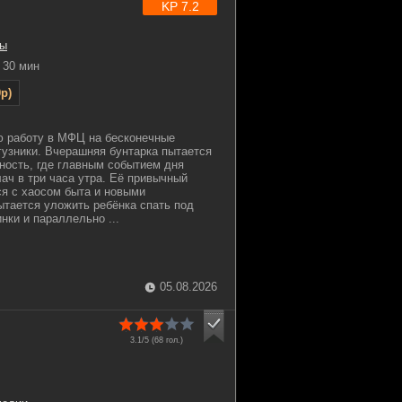
KP 7.2
ы
30 мин
p)
ю работу в МФЦ на бесконечные
гузники. Вчерашняя бунтарка пытается
ность, где главным событием дня
лач в три часа утра. Её привычный
ся с хаосом быта и новыми
ытается уложить ребёнка спать под
нки и параллельно ...
05.08.2026
3.1/5 (
68
гол.)