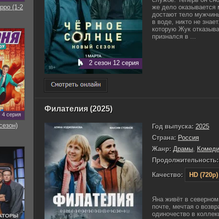
рро (1-2
же дело оказывается 
достают тело мужчины.
в воде, никто не знае
которую Жук отказыва
признался в ...
2 сезон 12 серия
Филателия (2025)
4 серия
сезон)
Год выпуска:
2025
Страна:
Россия
Жанр:
Драмы
,
Комед
Продолжительность:
Качество:
HD (720p)
Яна живёт в северном
почте, мечтая о возв
одиночество в коллек