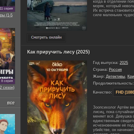
когда в отделении по
моряк, который неволь
11 серия
Их встреча становитс
силе маленьких чудес,
ры (1-5
Как приручить лису (2025)
Год выпуска:
2025
Страна:
Россия
Жанр:
Детективы
,
Кр
8 серия
Продолжительность:
2 сезон)
Качество:
FHD (1080
все
Зоопсихолог Артём ве
лисиц, пока случайна
меняет всё. Девушка 
единственным свидете
исчезновением её под
убийстве, он начинае