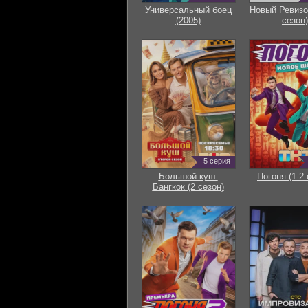
Универсальный боец
Новый Ревизо
(2005)
сезон)
5 серия
Большой куш.
Погоня (1-2 
Бангкок (2 сезон)