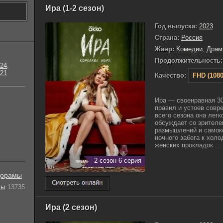
Ира (1-2 сезон)
Год выпуска:
2023
Страна:
Россия
Жанр:
Комедии
,
Драм
Продолжительность:
24
,
21
Качество:
FHD (1080
Ира ― своенравная 30
правил и устоев совр
всего сезона она легк
обсуждает со зрителе
размышлений и самоко
ночного забега к хол
женских прокладок ...
2 сезон 6 серия
орамы
лы
13735
Ира (2 сезон)