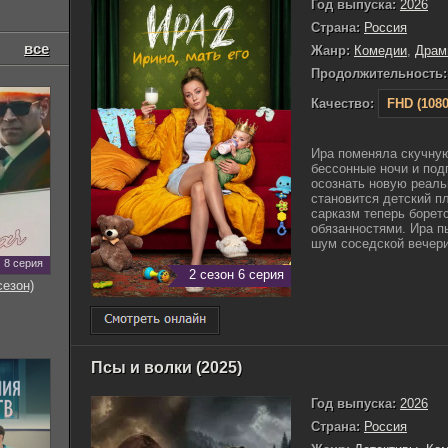
Год выпуска:
2026
Страна:
Россия
все
Жанр:
Комедии
,
Драм
Продолжительность:
Качество:
FHD (1080
Ира поменяла скучну
бессонные ночи и под
осознать новую реаль
становится детский п
сарказм теперь борет
обязанностями. Ира п
шум соседской вечери
8 серия
2 сезон 6 серия
сезон)
Псы и волки (2025)
Год выпуска:
2026
Страна:
Россия