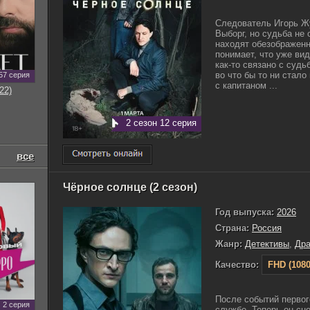
Следователь Игорь Жу
Выборг, но судьба не 
находят обезображенн
понимает, что уже ви
как-то связано с судь
во что бы то ни стало
57 серия
с капитаном ...
22)
2 сезон 12 серия
все
Чёрное солнце (2 сезон)
Год выпуска:
2026
Страна:
Россия
Жанр:
Детективы
,
Др
Качество:
FHD (1080
После событий первог
2 серия
службе. Теперь он сн