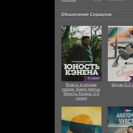
Обновления Сериалов
8 серия
Власть в ночном
Шугар (1-2 
городе. Книга третья:
Юность Кэнена (1-5
сезон)