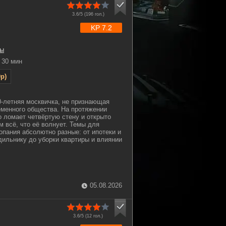
3.6/5 (
196
гол.)
KP 7.2
ы
30 мин
p)
-летняя москвичка, не признающая
еменного общества. На протяжении
о ломает четвёртую стену и открыто
м всё, что её волнует. Темы для
пания абсолютно разные: от ипотеки и
одильнику до уборки квартиры и влиянии
05.08.2026
3.6/5 (
12
гол.)