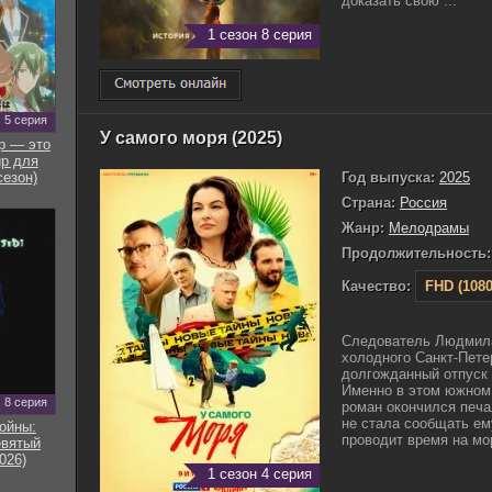
доказать свою ...
1 сезон 8 серия
5 серия
У самого моря (2025)
р — это
р для
Год выпуска:
2025
сезон)
Страна:
Россия
Жанр:
Мелодрамы
Продолжительность:
Качество:
FHD (1080
Следователь Людмила
холодного Санкт-Пете
долгожданный отпуск
Именно в этом южном 
8 серия
роман окончился печа
не стала сообщать ем
ойны:
проводит время на мор
евятый
026)
1 сезон 4 серия