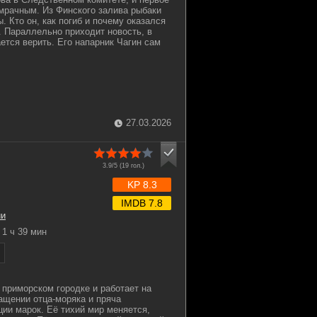
мрачным. Из Финского залива рыбаки
 Кто он, как погиб и почему оказался
т. Параллельно приходит новость, в
ется верить. Его напарник Чагин сам
27.03.2026
3.9/5 (
19
гол.)
KP 8.3
IMDB 7.8
ии
1 ч 39 мин
 приморском городке и работает на
ращении отца-моряка и пряча
ции марок. Её тихий мир меняется,