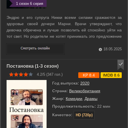
1 сезон 6 серия
Эндрю и его супруга Никки всеми силами сражаются за
здоровье своей дочери Марни. Врачи утверждают, что
девочка обречена и лучше позволить ей спокойно уйти на
тот свет. Но родители не хотят принимать это предложение
и готовы пойти на всё, чтобы их ребенок остался жив. ...
18.05.2025
Постановка (1-3 сезон)
4.2/5 (
347
гол.)
KP 8.4
IMDB 8.6
Год выпуска:
2020
Страна:
Великобритания
Жанр:
Комедии
,
Драмы
Продолжительность:
22 мин
Качество:
HD (720p)