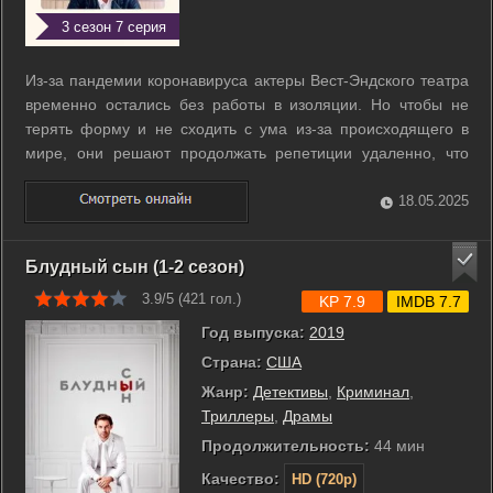
3 сезон 7 серия
Из-за пандемии коронавируса актеры Вест-Эндского театра
временно остались без работы в изоляции. Но чтобы не
терять форму и не сходить с ума из-за происходящего в
мире, они решают продолжать репетиции удаленно, что
иногда становится причиной комических и абсурдных
ситуаций. ...
18.05.2025
Блудный сын (1-2 сезон)
3.9/5 (
421
гол.)
KP 7.9
IMDB 7.7
Год выпуска:
2019
Страна:
США
Жанр:
Детективы
,
Криминал
,
Триллеры
,
Драмы
Продолжительность:
44 мин
Качество:
HD (720p)