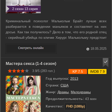
2 сезон 13 серия
Криминальный психолог Малькольм Брайт лучше всех
разбирается в поведении маньяков и составляет на них
досье. Как так получилось? Дело в том, что его родной отец
- серийный убийца по кличке Хирург. Малькольму предстоит
консультироваться с папой по поводу новых дел и
параллельно самому не сойти с ума. ...
18.05.2025
Мастера секса (1-4 сезон)
3.9/5 (
283
гол.)
KP 7.5
IMDB 7.9
Год выпуска:
2013
Страна:
США
Жанр:
Драмы
,
Мелодрамы
Продолжительность:
43 мин
Качество:
FHD (1080p)