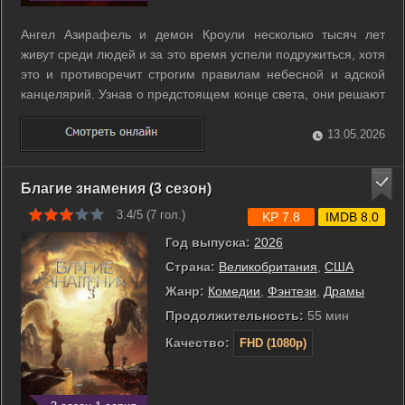
Ангел Азирафель и демон Кроули несколько тысяч лет
живут среди людей и за это время успели подружиться, хотя
это и противоречит строгим правилам небесной и адской
канцелярий. Узнав о предстоящем конце света, они решают
объединить усилия, чтобы предотвратить апокалипсис,
поскольку уже успели привыкнуть к жизни на Земле. ...
13.05.2026
Благие знамения (3 сезон)
3.4/5 (
7
гол.)
KP 7.8
IMDB 8.0
Год выпуска:
2026
Страна:
Великобритания
,
США
Жанр:
Комедии
,
Фэнтези
,
Драмы
Продолжительность:
55 мин
Качество:
FHD (1080p)