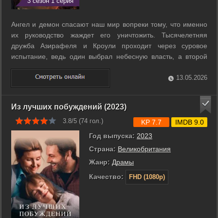
3 сезон 1 серия
Ангел и демон спасают наш мир вопреки тому, что именно
их руководство жаждет его уничтожить. Тысячелетняя
дружба Азирафеля и Кроули проходит через суровое
испытание, ведь один выбрал небесную власть, а второй
остался ждать среди пыльных книжных полок. Теперь им
приходится действовать по отдельности, чтобы сорвать
13.05.2026
новый план тотального ...
Из лучших побуждений (2023)
3.8/5 (
74
гол.)
KP 7.7
IMDB 9.0
Год выпуска:
2023
Страна:
Великобритания
Жанр:
Драмы
Качество:
FHD (1080p)