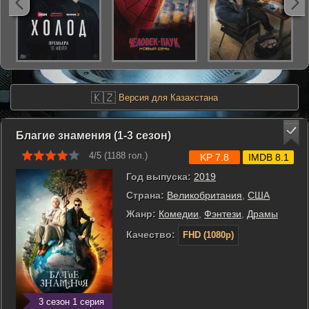
🇰🇿
Версия для Казахстана
Благие знамения (1-3 сезон)
4/5 (
1188
гол.)
KP 7.8
IMDB 8.1
Год выпуска:
2019
Страна:
Великобритания
,
США
Жанр:
Комедии
,
Фэнтези
,
Драмы
Качество:
FHD (1080p)
3 сезон 1 серия