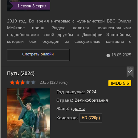
1 сезон 3 серия
2019 год. Во время интервью с журналисткой BBC Эмили
Мейтлис принц Эндрю делится неоднозначными
подробностями своей дружбы с Джеффри Эпштейном,
который был осужден за сексуальные контакты с
несовершеннолетними и секс-торговлю. ...
18.05.2025
Путь (2024)
2.8/5 (
123
гол.)
IMDB 5.6
Год выпуска:
2024
Страна:
Великобритания
Жанр:
Драмы
Качество:
HD (720p)