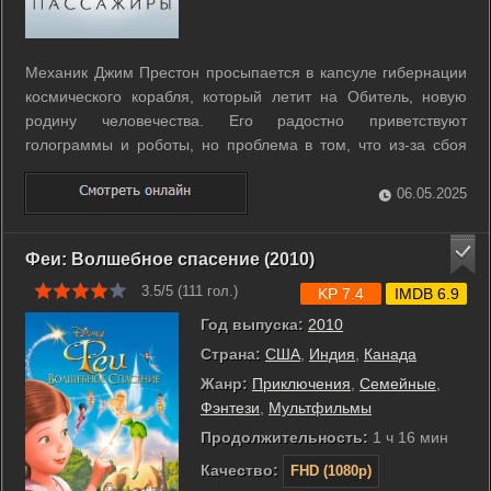
Механик Джим Престон просыпается в капсуле гибернации
космического корабля, который летит на Обитель, новую
родину человечества. Его радостно приветствуют
голограммы и роботы, но проблема в том, что из-за сбоя
Джим проснулся один, а до пункта назначения лететь ещё
90 лет. Не имея возможности уснуть, он пытается
06.05.2025
развлекаться и напиваться, а через ...
Феи: Волшебное спасение (2010)
3.5/5 (
111
гол.)
KP 7.4
IMDB 6.9
Год выпуска:
2010
Страна:
США
,
Индия
,
Канада
Жанр:
Приключения
,
Семейные
,
Фэнтези
,
Мультфильмы
Продолжительность:
1 ч 16 мин
Качество:
FHD (1080p)