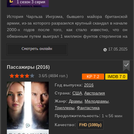
1 сезон 3 серия
История Чарльза Ингрэма, бывшего майора британской
армии, из-за которого разразился крупный скандал в начале
2000-х годов после того, как стало известно, что он
обманным путем выиграл 1 миллион фунтов стерлингов на
шоу «Кто хочет стать миллионером?». ...
17.05.2025
Пассажиры (2016)
3.6/5 (
4694
гол.)
KP 7.2
IMDB 7.0
Год выпуска:
2016
Страна:
США
,
Австралия
Жанр:
Драмы
,
Мелодрамы
,
Триллеры
,
Фантастика
Продолжительность:
1 ч 56 мин
Качество:
FHD (1080p)