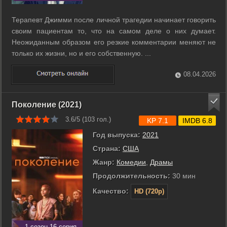
Терапевт Джимми после личной трагедии начинает говорить
своим пациентам то, что на самом деле о них думает.
Неожиданным образом его резкие комментарии меняют не
только их жизни, но и его собственную. ...
08.04.2026
Поколение (2021)
3.6/5 (
103
гол.)
KP 7.1
IMDB 6.8
Год выпуска:
2021
Страна:
США
Жанр:
Комедии
,
Драмы
Продолжительность:
30 мин
Качество:
HD (720p)
1 сезон 16 серия