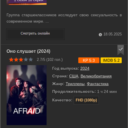
Группа старшеклассников исследует свою сексуальность в
современном мире. ...
18.05.2025
Оно слушает (2024)
2.7/5 (
102
гол.)
KP 5.3
IMDB 5.2
Год выпуска:
2024
Страна:
США
,
Великобритания
Жанр:
Триллеры
,
Фантастика
Продолжительность:
1 ч 24 мин
Качество:
FHD (1080p)