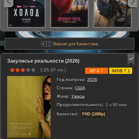
🇰🇿
Версия для Казахстана
Закулисье реальности (2026)
3.2/5 (
57
гол.)
KP 6.7
IMDB 7.1
Год выпуска:
2026
Страна:
США
Жанр:
Ужасы
Продолжительность:
1 ч 50 мин
Качество:
FHD (1080p)