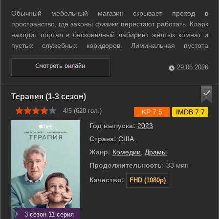
Обычный мебельный магазин скрывает проход в
пространство, где законы физики перестают работать. Кларк
находит портал в бесконечный лабиринт жёлтых комнат и
пустых служебных коридоров. Лиминальная пустота
постепенно поглощает его разум и превращается в
персональную ловушку. После исчезновения продавца в это
29.06.2026
измерение отправляется психотерапевт ...
Терапия (1-3 сезон)
4/5 (
620
гол.)
KP 7.5
IMDB 7.7
Год выпуска:
2023
Страна:
США
Жанр:
Комедии
,
Драмы
Продолжительность:
33 мин
Качество:
FHD (1080p)
3 сезон 11 серия