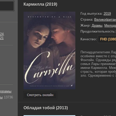
Кармилла (2019)
Год выпуска:
2019
Страна:
Великобрита
Жанр:
Драмы
,
Мелод
Продолжительность:
24
,
21
Качество:
FHD (1080
Пятнадцатилетняя Лар
особняке вместе с отц
Фонтейн. Однажды ряд
семья Лары принимае
имени Кармилла. Меж
страсть, которая про
зло. Одновременно с э
орамы
лы
13736
Обладая тобой (2013)