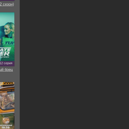
2 сезон)
12 серия
ый боец