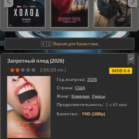
🇰🇿
Версия для Казахстана
Запретный плод (2026)
2.5/5 (
23
гол.)
IMDB 6.6
Год выпуска:
2026
Страна:
США
Жанр:
Комедии
,
Ужасы
Продолжительность:
1 ч 43 мин
Качество:
FHD (1080p)