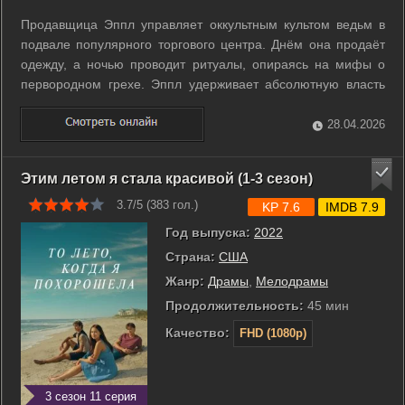
Продавщица Эппл управляет оккультным культом ведьм в
подвале популярного торгового центра. Днём она продаёт
одежду, а ночью проводит ритуалы, опираясь на мифы о
первородном грехе. Эппл удерживает абсолютную власть
над коллегами при помощи манипуляций и страха. Всё
меняется, когда в магазин устраивается независимая
28.04.2026
девушка по имени Пампкин. Она ...
Этим летом я стала красивой (1-3 сезон)
3.7/5 (
383
гол.)
KP 7.6
IMDB 7.9
Год выпуска:
2022
Страна:
США
Жанр:
Драмы
,
Мелодрамы
Продолжительность:
45 мин
Качество:
FHD (1080p)
3 сезон 11 серия