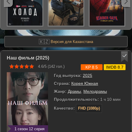
🇰🇿
Версия для Казахстана
Наш фильм (2025)
4.6/5 (
142
гол.)
KP 8.5
IMDB 8.7
Год выпуска:
2025
Страна:
Корея Южная
Жанр:
Драмы
,
Мелодрамы
Продолжительность:
1 ч 10 мин
Качество:
FHD (1080p)
1 сезон 12 серия