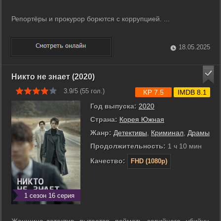
Репортёры и прокурор борются с коррупцией. ...
18.05.2025
Никто не знает (2020)
3.9/5 (
55
гол.)
KP 7.5
IMDB 8.1
Год выпуска:
2020
Страна:
Корея Южная
Жанр:
Детективы
,
Криминал
,
Драмы
Продолжительность:
1 ч 10 мин
Качество:
FHD (1080p)
1 сезон 16 серия