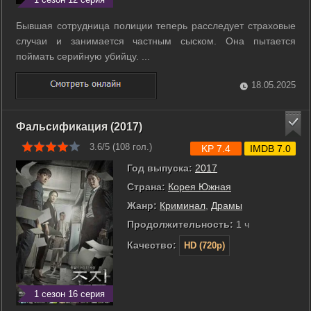
Бывшая сотрудница полиции теперь расследует страховые
случаи и занимается частным сыском. Она пытается
поймать серийную убийцу. ...
18.05.2025
Фальсификация (2017)
3.6/5 (
108
гол.)
KP 7.4
IMDB 7.0
Год выпуска:
2017
Страна:
Корея Южная
Жанр:
Криминал
,
Драмы
Продолжительность:
1 ч
Качество:
HD (720p)
1 сезон 16 серия