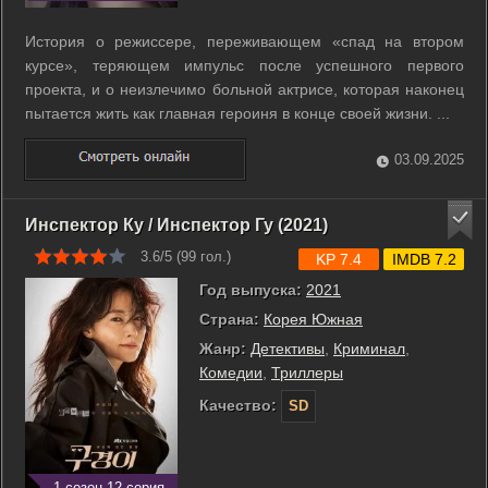
История о режиссере, переживающем «спад на втором
курсе», теряющем импульс после успешного первого
проекта, и о неизлечимо больной актрисе, которая наконец
пытается жить как главная героиня в конце своей жизни. ...
03.09.2025
Инспектор Ку / Инспектор Гу (2021)
3.6/5 (
99
гол.)
KP 7.4
IMDB 7.2
Год выпуска:
2021
Страна:
Корея Южная
Жанр:
Детективы
,
Криминал
,
Комедии
,
Триллеры
Качество:
SD
1 сезон 12 серия