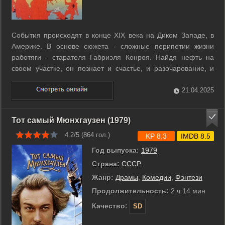
События происходят в конце XIX века на Диком Западе, в
Америке. В основе сюжета - сложные перипетии жизни
работяги - старателя Габриэля Конроя. Найдя нефть на
своем участке, он познает и счастье, и разочарование, и
опасность, и отчаяние... ...
21.04.2025
Тот самый Мюнхгаузен (1979)
4.2/5 (
864
гол.)
KP 8.3
IMDB 8.5
Год выпуска:
1979
Страна:
СССР
Жанр:
Драмы
,
Комедии
,
Фэнтези
Продолжительность:
2 ч 14 мин
Качество:
SD