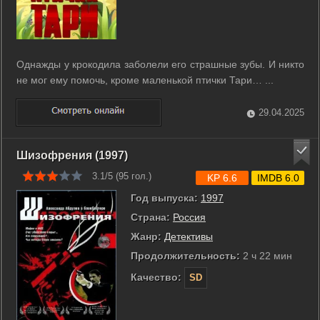
Однажды у крокодила заболели его страшные зубы. И никто
не мог ему помочь, кроме маленькой птички Тари… ...
29.04.2025
Шизофрения (1997)
3.1/5 (
95
гол.)
KP 6.6
IMDB 6.0
Год выпуска:
1997
Страна:
Россия
Жанр:
Детективы
Продолжительность:
2 ч 22 мин
Качество:
SD