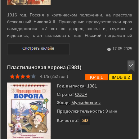
1916 год. Россия в критическом положении, на престоле
безвольный Николай II. Придворные предчувствовали крах
самодержавия. «И вот во дворец вошел и, глумясь и
издеваясь, стал шельмовать над Россией неграмотный
мужик с сумасшедшими глазами»: - так писал Алексей
Толстой о «святом старце» Распутине, который приобрел
17.05.2025
неограниченную власть над царем, а ...
Пластилиновая ворона (1981)
4.1/5 (
252
гол.)
KP 8.1
IMDB 8.2
Год выпуска:
1981
Страна:
СССР
Жанр:
Мультфильмы
Продолжительность:
9 мин
Качество:
SD