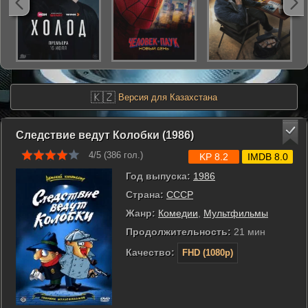
🇰🇿
Версия для Казахстана
Следствие ведут Колобки (1986)
4/5 (
386
гол.)
KP 8.2
IMDB 8.0
Год выпуска:
1986
Страна:
СССР
Жанр:
Комедии
,
Мультфильмы
Продолжительность:
21 мин
Качество:
FHD (1080p)