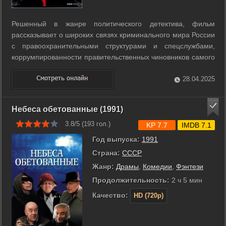
Решенный в жанре политического детектива, фильм
рассказывает о широких связях криминального мира России
с правоохранительными структурами и спецслужбами,
коррумпированности правительственных чиновников самого
высоко ранга. ...
28.04.2025
Небеса обетованные (1991)
3.8/5 (
193
гол.)
KP 7.7
IMDB 7.1
Год выпуска:
1991
Страна:
СССР
Жанр:
Драмы
,
Комедии
,
Фэнтези
Продолжительность:
2 ч 5 мин
Качество:
HD (720p)