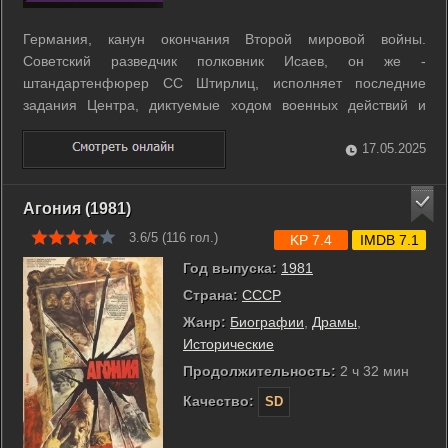
Германия, канун окончания Второй мировой войны.
Советский разведчик полковник Исаев, он же -
штандартенфюрер СС Штирлиц, исполняет последние
задания Центра, диктуемые ходом военных действий и
политическими интригами верхов противоборствующих
сторон. ...
17.05.2025
Агония (1981)
3.6/5 (
116
гол.)
KP 7.4
IMDB 7.1
Год выпуска:
1981
Страна:
СССР
Жанр:
Биографии
,
Драмы
,
Исторические
Продолжительность:
2 ч 32 мин
Качество:
SD