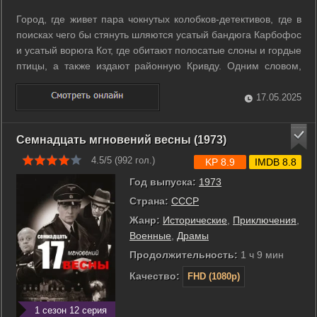
Город, где живет пара чокнутых колобков-детективов, где в
поисках чего бы стянуть шляются усатый бандюга Карбофос
и усатый ворюга Кот, где обитают полосатые слоны и гордые
птицы, а также издают районную Кривду. Одним словом,
полный дурдом! Ну и естественно, любая русская народная
сказка начинается с простого и самого банального
17.05.2025
похищения слона. ...
Семнадцать мгновений весны (1973)
4.5/5 (
992
гол.)
KP 8.9
IMDB 8.8
Год выпуска:
1973
Страна:
СССР
Жанр:
Исторические
,
Приключения
,
Военные
,
Драмы
Продолжительность:
1 ч 9 мин
Качество:
FHD (1080p)
1 сезон 12 серия