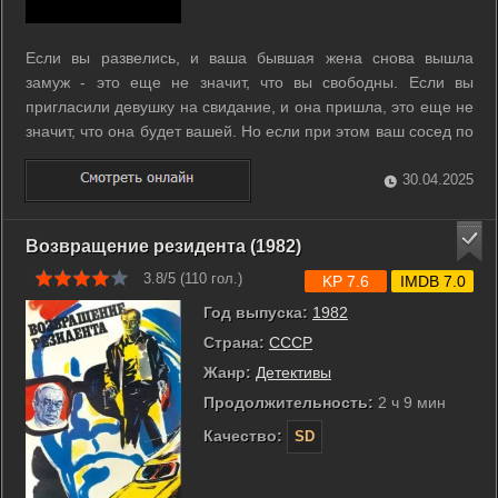
Если вы развелись, и ваша бывшая жена снова вышла
замуж - это еще не значит, что вы свободны. Если вы
пригласили девушку на свидание, и она пришла, это еще не
значит, что она будет вашей. Но если при этом ваш сосед по
коммуналке - аспирант Костик, то можете быть уверены -
все будет хорошо. ...
30.04.2025
Возвращение резидента (1982)
3.8/5 (
110
гол.)
KP 7.6
IMDB 7.0
Год выпуска:
1982
Страна:
СССР
Жанр:
Детективы
Продолжительность:
2 ч 9 мин
Качество:
SD