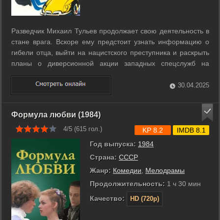
Разведчик Михаил Тульев продолжает свою деятельность в
стане врага. Вскоре ему предстоит узнать информацию о
гибели отца, выйти на нацистского преступника и раскрыть
планы о диверсионной акции западных спецслужб на
территории СССР. ...
30.04.2025
Формула любви (1984)
4/5 (
615
гол.)
KP 8.2
IMDB 8.1
Год выпуска:
1984
Страна:
СССР
Жанр:
Комедии
,
Мелодрамы
Продолжительность:
1 ч 30 мин
Качество:
HD (720p)