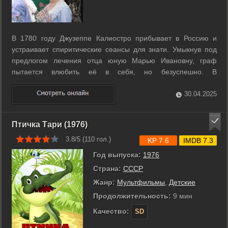
В 1780 году Джузеппе Калиостро прибывает в Россию и
устраивает спиритические сеансы для знати. Умыкнув под
предлогом лечения отца юную Марью Ивановну, граф
пытается влюбить её в себя, но безуспешно. В
провинциальном поместье, где волею случая оказались
путешественники, живет юноша, влюбленный в мраморную
30.04.2025
статую. С помощью Калиостро он надеется ...
Птичка Тари (1976)
3.8/5 (
110
гол.)
KP 7.6
IMDB 7.3
Год выпуска:
1976
Страна:
СССР
Жанр:
Мультфильмы
,
Детские
Продолжительность:
9 мин
Качество:
SD