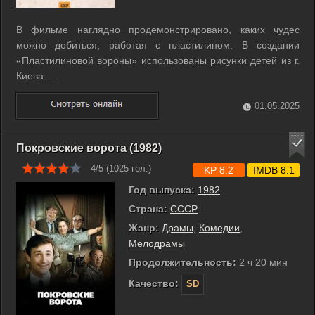
В фильме наглядно продемонстрировано, каких чудес
можно добиться, работая с пластилином. В создании
«Пластилиновой вороны» использованы рисунки детей из г.
Киева. ...
01.05.2025
Покровские ворота (1982)
4/5 (
1025
гол.)
KP 8.2
IMDB 8.1
Год выпуска:
1982
Страна:
СССР
Жанр:
Драмы
,
Комедии
,
Мелодрамы
Продолжительность:
2 ч 20 мин
Качество:
SD