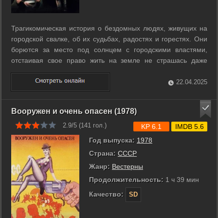
Трагикомическая история о бездомных людях, живущих на
городской свалке, об их судьбах, радостях и горестях. Они
борются за место под солнцем с городскими властями,
отстаивая свое право жить на земле не страшась даже
танков, посланных чиновниками… ...
22.04.2025
Вооружен и очень опасен (1978)
2.9/5 (
141
гол.)
KP 6.1
IMDB 5.6
Год выпуска:
1978
Страна:
СССР
Жанр:
Вестерны
Продолжительность:
1 ч 39 мин
Качество:
SD