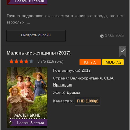
1 сезон 10 серия
Группа подростков оказывается в копии их города, где нет
взрослых. ...
17.05.2025
Маленькие женщины (2017)
3.7/5 (
116
гол.)
KP 7.5
IMDB 7.2
Год выпуска:
2017
Страна:
Великобритания
,
США
,
Ирландия
Жанр:
Драмы
Качество:
FHD (1080p)
1 сезон 3 серия