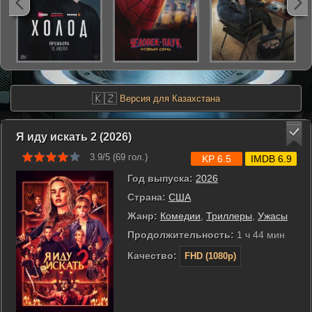
🇰🇿
Версия для Казахстана
Я иду искать 2 (2026)
3.9/5 (
69
гол.)
KP 6.5
IMDB 6.9
Год выпуска:
2026
Страна:
США
Жанр:
Комедии
,
Триллеры
,
Ужасы
Продолжительность:
1 ч 44 мин
Качество:
FHD (1080p)