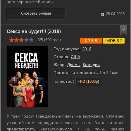
него парня своей мечты. ...
28.04.2025
Секса не будет!!! (2018)
3/5 (
590
гол.)
KP 5.8
IMDB 6.2
Год выпуска:
2018
Страна:
США
Жанр:
Драмы
,
Комедии
Продолжительность:
1 ч 42 мин
Качество:
FHD (1080p)
У трех подруг грандиозные планы на выпускной. Случайно
узнав об этом, их родители решают во что бы то ни стало
предотвратить надвигающуюся с их точки зрения