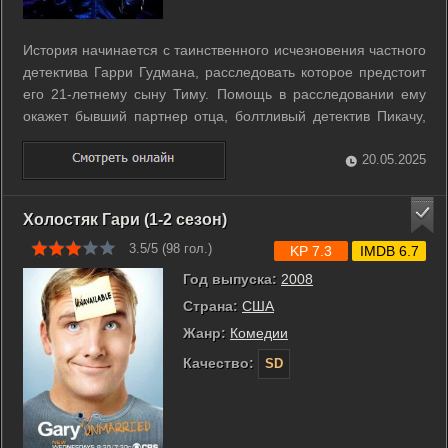
История начинается с таинственного исчезновения частного
детектива Гарри Гудмана, расследовать которое предстоит
его 21-летнему сыну Тиму. Помощь в расследовании ему
окажет бывший партнер отца, болтливый детектив Пикачу,
который является загадкой даже для себя самого.
Обнаружив, что они каким-то фантастическим образом
20.05.2025
способны общаться друг с ...
Холостяк Гари (1-2 сезон)
3.5/5 (
98
гол.)
KP 7.3
IMDB 6.7
Год выпуска:
2008
Страна:
США
Жанр:
Комедии
Качество:
SD