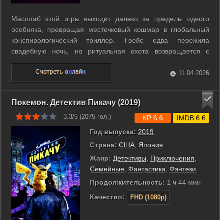
Масштаб этой игры выходит далеко за пределы одного
особняка, превращая местечковый кошмар в глобальный
конспирологический триллер. Грейс едва пережила
свадебную ночь, но ритуальная охота возвращается с
удвоенной силой. Теперь за ней и внезапно появившейся
сестрой Фейт охотятся четыре могущественных клана,
11.04.2026
жаждущих абсолютной власти над миром. ...
Покемон. Детектив Пикачу (2019)
3.3/5 (
2075
гол.)
KP 6.6
IMDB 6.6
Год выпуска:
2019
Страна:
США
,
Япония
Жанр:
Детективы
,
Приключения
,
Семейные
,
Фантастика
,
Фэнтези
Продолжительность:
1 ч 44 мин
Качество:
FHD (1080p)