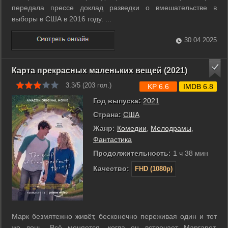
передала прессе доклад разведки о вмешательстве в
выборы в США в 2016 году. ...
30.04.2025
Карта прекрасных маленьких вещей (2021)
3.3/5 (
203
гол.)
KP 6.6
IMDB 6.8
Год выпуска:
2021
Страна:
США
Жанр:
Комедии
,
Мелодрамы
,
Фантастика
Продолжительность:
1 ч 38 мин
Качество:
FHD (1080p)
Марк безмятежно живёт, бесконечно переживая один и тот
же день. Всё меняется, когда он встречает Маргарет,