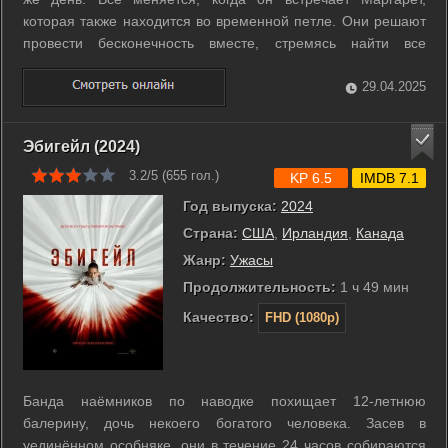
которая также находится во временной петле. Они решают
провести бесконечность вместе, стремясь найти все
мелочи, которые сделают этот вечный день идеальным. Но
в какой-то момент герои начинают задумываться над
29.04.2025
будущим. ...
Эбигейл (2024)
3.2/5 (
655
гол.)
KP 6.5
IMDB 7.1
Год выпуска:
2024
Страна:
США
,
Ирландия
,
Канада
Жанр:
Ужасы
Продолжительность:
1 ч 49 мин
Качество:
FHD (1080p)
Банда наёмников по наводке похищает 12-летнюю
балерину, дочь некоего богатого человека. Засев в
уединённом особняке, они в течение 24 часов собираются