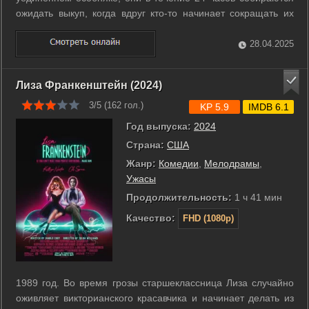
ожидать выкуп, когда вдруг кто-то начинает сокращать их
количество. ...
28.04.2025
Лиза Франкенштейн (2024)
3/5 (
162
гол.)
KP 5.9
IMDB 6.1
Год выпуска:
2024
Страна:
США
Жанр:
Комедии
,
Мелодрамы
,
Ужасы
Продолжительность:
1 ч 41 мин
Качество:
FHD (1080p)
1989 год. Во время грозы старшеклассница Лиза случайно
оживляет викторианского красавчика и начинает делать из