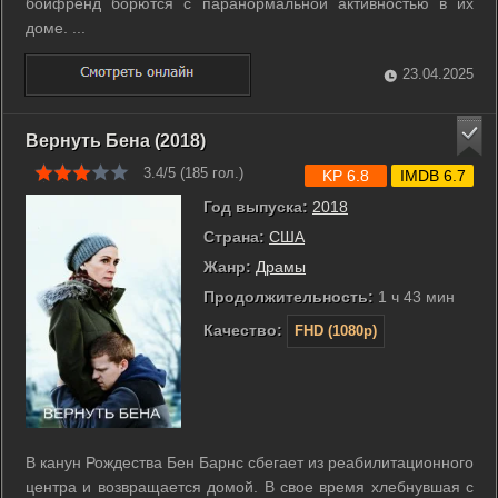
бойфренд борются с паранормальной активностью в их
доме. ...
23.04.2025
Вернуть Бена (2018)
3.4/5 (
185
гол.)
KP 6.8
IMDB 6.7
Год выпуска:
2018
Страна:
США
Жанр:
Драмы
Продолжительность:
1 ч 43 мин
Качество:
FHD (1080p)
В канун Рождества Бен Барнс сбегает из реабилитационного
центра и возвращается домой. В свое время хлебнувшая с