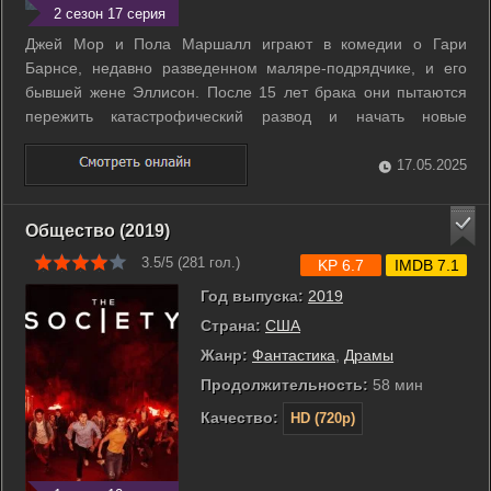
2 сезон 17 серия
Джей Мор и Пола Маршалл играют в комедии о Гари
Барнсе, недавно разведенном маляре-подрядчике, и его
бывшей жене Эллисон. После 15 лет брака они пытаются
пережить катастрофический развод и начать новые
отношения. Он - веселый папа, она - строгая мать. Они
вместе опекают двоих детей: Луизу, политкорректную и
17.05.2025
обеспокоенную проблемами экологии ...
Общество (2019)
3.5/5 (
281
гол.)
KP 6.7
IMDB 7.1
Год выпуска:
2019
Страна:
США
Жанр:
Фантастика
,
Драмы
Продолжительность:
58 мин
Качество:
HD (720p)