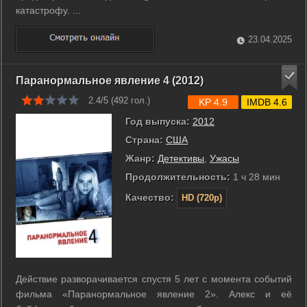
катастрофу. ...
23.04.2025
Паранормальное явление 4 (2012)
2.4/5 (
492
гол.)
KP 4.9
IMDB 4.6
Год выпуска:
2012
Страна:
США
Жанр:
Детективы
,
Ужасы
Продолжительность:
1 ч 28 мин
Качество:
HD (720p)
Действие разворачивается спустя 5 лет с момента событий
фильма «Паранормальное явление 2». Алекс и её