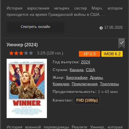
История взросления четырех сестер Марч, которое
приходится на время Гражданской войны в США. ...
17.05.2025
Уиннер (2024)
3.2/5 (
128
гол.)
KP 6.5
IMDB 6.2
Год выпуска:
2024
Страна:
Канада
,
США
Жанр:
Биографии
,
Драмы
,
Комедии
,
Приключения
,
Триллеры
Продолжительность:
1 ч 43 мин
Качество:
FHD (1080p)
История военной переводчицы Реалити Уиннер, которая