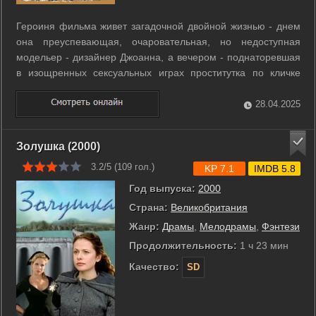
Героиня фильма живет загадочной двойной жизнью - днем
она преуспевающая, очаровательная, но недоступная
модельер - дизайнер Джоанна, а вечером - поднаторевшая
в изощренных сексуальных играх проститутка по кличке
«Голубая китаянка», воплощение необузданного эротизма и
сексуальной раскованности. Однажды у «Голубой китаянки»
28.04.2025
появляется новый клиент - ...
Золушка (2000)
3.2/5 (
109
гол.)
KP 7.1
IMDB 5.8
Год выпуска:
2000
Страна:
Великобритания
Жанр:
Драмы
,
Мелодрамы
,
Фэнтези
Продолжительность:
1 ч 23 мин
Качество:
SD