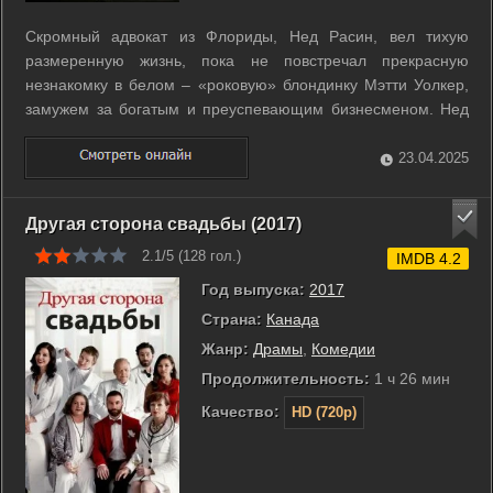
Скромный адвокат из Флориды, Нед Расин, вел тихую
размеренную жизнь, пока не повстречал прекрасную
незнакомку в белом – «роковую» блондинку Мэтти Уолкер,
замужем за богатым и преуспевающим бизнесменом. Нед
понимает, что перед ним женщина, за которую можно убить.
Именно так он и поступает, когда его возлюбленная
23.04.2025
предлагает ему убить ее мужа в обмен ...
Другая сторона свадьбы (2017)
2.1/5 (
128
гол.)
IMDB 4.2
Год выпуска:
2017
Страна:
Канада
Жанр:
Драмы
,
Комедии
Продолжительность:
1 ч 26 мин
Качество:
HD (720p)