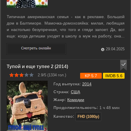
Типичная американская семья - как в рекламе. Большой
дом в Балтиморе. Мамочка-домохозяйка: милая, любящая
и настолько безупречная, что того и гляди запоет. Да, вот
еще: когда детишки уходят в школу а муж на работу, она...
убивает. С выбором очередной жертвы проблем нет:
достаточно отдать предпочтение другой девочке
29.04.2025
поприятней чем ее дочурка, ...
Тупой и еще тупее 2 (2014)
2.9/5 (
1334
гол.)
KP 5.7
IMDB 5.6
Год выпуска:
2014
Страна:
США
Жанр:
Комедии
Продолжительность:
1 ч 48 мин
Качество:
FHD (1080p)