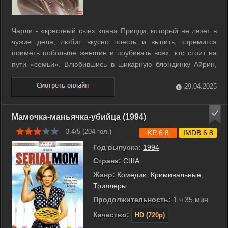
Чарли - «крестный сын» клана Прицци, который не лезет в
чужие дела, любит вкусно поесть и выпить, стремится
поиметь побольше женщин и поубивать всех, кто стоит на
пути «семьи». Влюбившись в шикарную блондинку Айрин,
он только после свадьбы узнает, что его красавица жена -
наемная убийца, одна из лучших в этом бизнесе. А когда
29.04.2025
Чарли отправляют в ...
Мамочка-маньячка-убийца (1994)
3.4/5 (
204
гол.)
KP 6.8
IMDB 6.8
Год выпуска:
1994
Страна:
США
Жанр:
Комедии
,
Криминальные
,
Триллеры
Продолжительность:
1 ч 35 мин
Качество:
HD (720p)