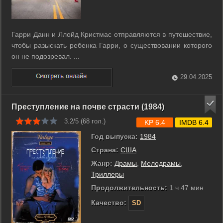
Гарри Данн и Ллойд Кристмас отправляются в путешествие,
чтобы разыскать ребенка Гарри, о существовании которого
он не подозревал. ...
29.04.2025
Преступление на почве страсти (1984)
3.2/5 (
68
гол.)
KP 6.4
IMDB 6.4
Год выпуска:
1984
Страна:
США
Жанр:
Драмы
,
Мелодрамы
,
Триллеры
Продолжительность:
1 ч 47 мин
Качество:
SD