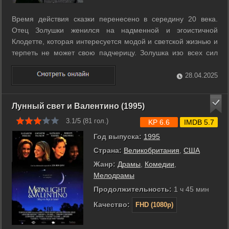
Время действия сказки перенесено в середину 20 века.
Отец Золушки женился на надменной и эгоистичной
Клодетте, которая интересуется модой и светской жизнью и
терпеть не может свою падчерицу. Золушка изо всех сил
терпит издевательства, чтобы жить в семье рядом с отцом.
Однажды местный «принц» - избалованный юнец из богатой
28.04.2025
семьи решил устроить ...
Лунный свет и Валентино (1995)
3.1/5 (
81
гол.)
KP 6.6
IMDB 5.7
Год выпуска:
1995
Страна:
Великобритания
,
США
Жанр:
Драмы
,
Комедии
,
Мелодрамы
Продолжительность:
1 ч 45 мин
Качество:
FHD (1080p)