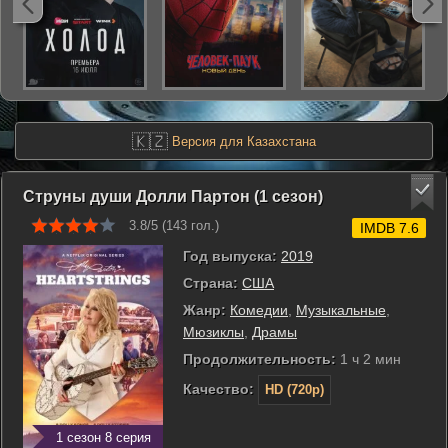
🇰🇿
Версия для Казахстана
Струны души Долли Партон (1 сезон)
3.8/5 (
143
гол.)
IMDB 7.6
Год выпуска:
2019
Страна:
США
Жанр:
Комедии
,
Музыкальные
,
Мюзиклы
,
Драмы
Продолжительность:
1 ч 2 мин
Качество:
HD (720p)
1 сезон 8 серия