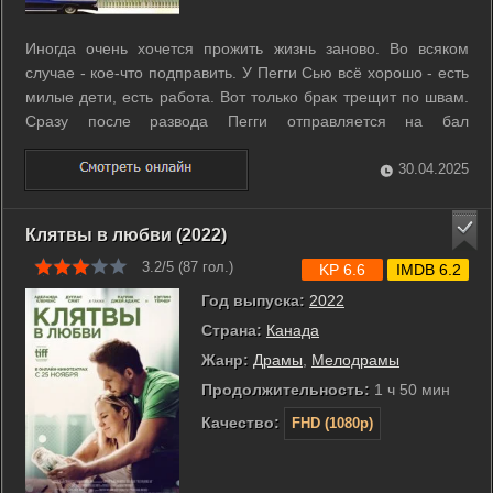
Иногда очень хочется прожить жизнь заново. Во всяком
случае - кое-что подправить. У Пегги Сью всё хорошо - есть
милые дети, есть работа. Вот только брак трещит по швам.
Сразу после развода Пегги отправляется на бал
выпускников школы, где ее с восторгом выбирают
королевой. Это дает ей шанс вернуться в конец 1950-х,
30.04.2025
когда «Бич Бойз» пели песенку ...
Клятвы в любви (2022)
3.2/5 (
87
гол.)
KP 6.6
IMDB 6.2
Год выпуска:
2022
Страна:
Канада
Жанр:
Драмы
,
Мелодрамы
Продолжительность:
1 ч 50 мин
Качество:
FHD (1080p)