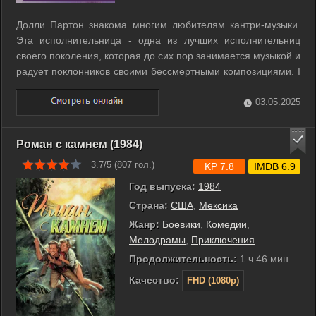
Долли Партон знакома многим любителям кантри-музыки.
Эта исполнительница - одна из лучших исполнительниц
своего поколения, которая до сих пор занимается музыкой и
радует поклонников своими бессмертными композициями. I
Will Always Love You - наиболее известная песня Долли,
хотя истинную популярность ей принес ремейк от Уитни
03.05.2025
Хьюстон. В этом сериале ...
Роман с камнем (1984)
3.7/5 (
807
гол.)
KP 7.8
IMDB 6.9
Год выпуска:
1984
Страна:
США
,
Мексика
Жанр:
Боевики
,
Комедии
,
Мелодрамы
,
Приключения
Продолжительность:
1 ч 46 мин
Качество:
FHD (1080p)