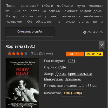
После трагической гибели любимого мужа молодая
женщина по настоянию близких начинает ремонт дома.
Маляр, работающий у нее, оказывается необычным
человеком. Он обновляет не только стены, но и
перекрашивает в жизнерадостные цвета черноту ее
разбитого сердца. ...
28.04.2025
Жар тела (1981)
3.6/5 (
238
гол.)
KP 7.1
IMDB 7.4
Год выпуска:
1981
Страна:
США
Жанр:
Драмы
,
Криминальные
,
Мелодрамы
,
Триллеры
Продолжительность:
1 ч 53 мин
Качество:
FHD (1080p)