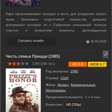
Кэри организовывает концерт в честь дня рождения своего
мужа. Занимаясь подготовкой торжества, девушка
вспоминает историю их с Саймоном отношений: полные
счастья и романтики моменты, долгожданную
беременность… и ложь, способную все разрушить. ...
30.04.2025
Честь семьи Прицци (1985)
3.4/5 (
156
гол.)
KP 7.0
IMDB 6.7
Год выпуска:
1985
Страна:
США
Жанр:
Драмы
,
Криминальные
,
Мелодрамы
Продолжительность:
2 ч 9 мин
Качество:
HD (720p)