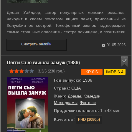
Джоан Уайлдер, автор популярных женских романов,
находит в своем почтовом ящике пакет, присланный из
Колумбии ее сестрой. Телефонный звонок подтверждает
самые страшные опасения - сестра похищена, и похитители
требуют вернуть пакет. Забыв обо всем на свете, Джоан
летит на помощь сестре и теряется в первые часы после
01.05.2025
прилета. Ее пытаются убить, и ...
Пегги Сью вышла замуж (1986)
3.3/5 (
230
гол.)
KP 6.6
IMDB 6.4
Год выпуска:
1986
Страна:
США
Жанр:
Драмы
,
Комедии
,
Мелодрамы
,
Фэнтези
Продолжительность:
1 ч 43 мин
Качество:
FHD (1080p)