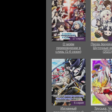
17 серия
О моём
Проза бродяч
перерождении в
Шуточные и
слизь (1-4 сезон)
(2021)
6 серия
Изгнанный
Труська, Ч