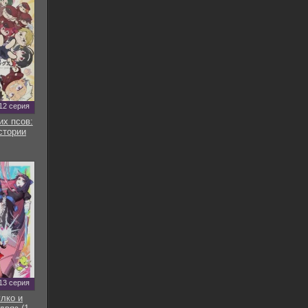
12 серия
их псов:
стории
13 серия
улко и