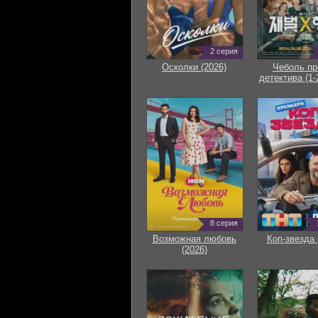
2 серия
Осколки (2026)
Чеболь пр
детектива (1-
8 серия
Возможная любовь
Коп-звезда 
(2026)