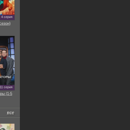
4 серия
сезон)
11 серия
ры (1-5
все