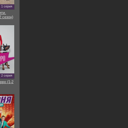
1 серия
ти.
2 сезон)
2 серия
рро (1-2