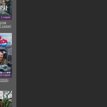
1 серия
отив
2 сезон)
13 серия
(2026)