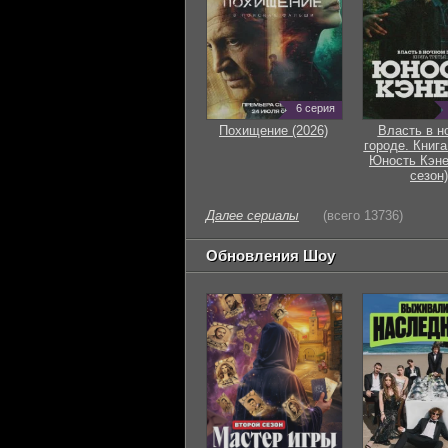
6 серия
Похищение (2026)
Власть в н
городе. Книга
Юность Кэне
сезон)
Далее сериалы
(всего 13736)
Обновления Шоу