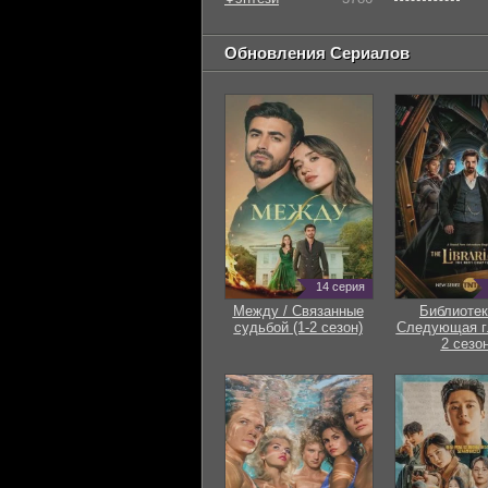
Обновления Сериалов
14 серия
Между / Связанные
Библиотек
судьбой (1-2 сезон)
Следующая гл
2 сезон