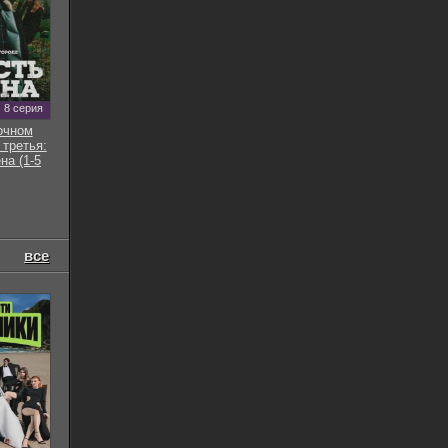
8 серия
очном
 третья:
на (1-5
все