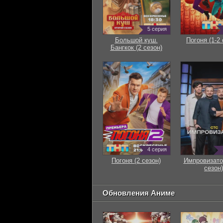
5 серия
Большой куш.
Погоня (1-2 
Бангкок (2 сезон)
4 серия
Погоня (2 сезон)
Импровизато
сезон)
Обновления Аниме