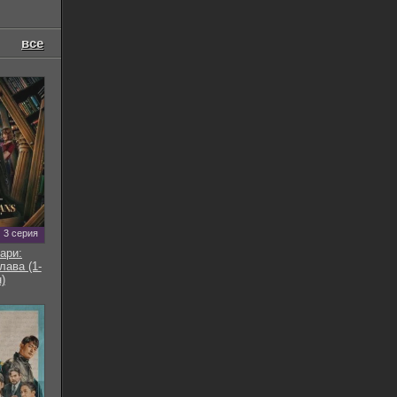
все
3 серия
ари:
ава (1-
)