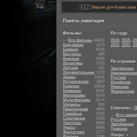
🇰🇿
Версия для Казахстана
Панель навигации
Фильмы
По году
—
Все фильмы
44616
2026
,
2025
,
20
Биографии
1873
2023
,
2022
,
20
Боевики
8158
Вестерны
496
Военные
2082
По странам
Детективы
3705
Детские
401
Зарубежные
Документальные
1219
Американские
Драмы
21601
Русские
Исторические
1897
Индийские
Комедии
13619
Немецкие
Криминал
6262
Французские
Мелодрамы
8339
Мультфильмы
2574
Мюзиклы
904
Сериалы
|
Д
Приключения
4804
Семейные
3706
—
Все сериа
Cпортивные
1005
Русские
Триллеры
9940
Зарубежные
Ужасы
6058
Турецкие
Фантастика
3777
Жанры
►
Фэнтези
3786