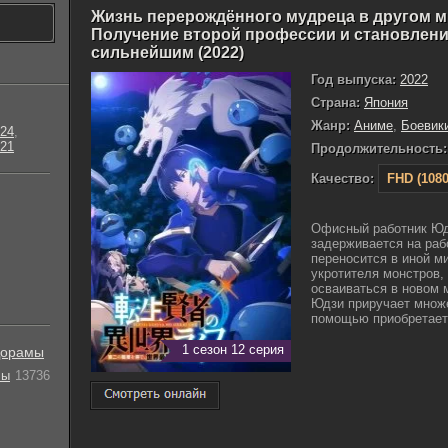
Жизнь перерождённого мудреца в другом м
Получение второй профессии и становлен
сильнейшим (2022)
Год выпуска:
2022
Страна:
Япония
Жанр:
Аниме
,
Боевик
24
,
21
Продолжительность:
Качество:
FHD (1080
Офисный работник Юд
задерживается на раб
переносится в иной м
укротителя монстров, 
осваиваться в новом 
Юдзи приручает множе
помощью приобретает 
1 сезон 12 серия
орамы
лы
13736