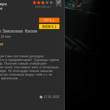
ире.
3.1/5 (
145
гол.)
ие
KP 6.1
IMDB 6.2
и
,
Приключения
,
Фэнтези
24 мин
p)
зи Сано постоянно допоздна
оте и перерабатывает. Однажды парень
ир. Получив самый слабый ранг
он хочет тихо-мирно жить и потихоньку
мире. Но благодаря новым навыкам
ство слизняков вокруг себя и с их
магические ...
17.05.2025