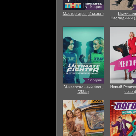
9 серия
Мастер игры (2 сезон)
Выживали
Наследники (
12 серия
Универсальный боец
Новый Ревизо
(2005)
сезон)