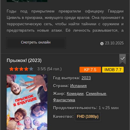
Годы под прикрытием превратили офицерку Гвардии
Цивиль в призрака, живущего среди врагов. Она проникает в
террористическую сеть, чтобы найти тайники с оружием и
предотвратить новые атаки. Её личность размывается, а
одиночество становится частью миссии. Чем ближе финал
операции, тем сильнее сомнения. Сможет ли она вернуться
23.10.2025
к жизни, которую ...
Прыжок! (2023)
3.5/5 (
54
гол.)
KP 7.5
IMDB 7.7
Год выпуска:
2023
Страна:
Испания
Жанр:
Комедии
,
Семейные
,
Фантастика
Продолжительность:
1 ч 25 мин
Качество:
FHD (1080p)