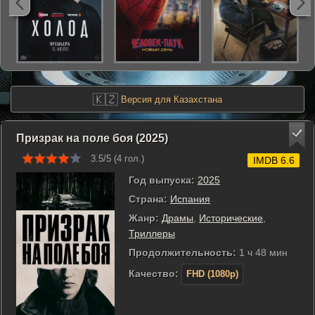
🇰🇿
Версия для Казахстана
Призрак на поле боя (2025)
3.5/5 (
4
гол.)
IMDB 6.6
Год выпуска:
2025
Страна:
Испания
Жанр:
Драмы
,
Исторические
,
Триллеры
Продолжительность:
1 ч 48 мин
Качество:
FHD (1080p)